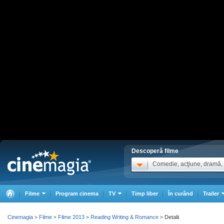
Descoperă filme
Comedie, acţiune, dramă, .
Filme
Program cinema
TV
Timp liber
În curând
Trailer
Cinemagia
Filme
Filme 2013
Reading Writing & Romance
Detalii
>
>
>
>