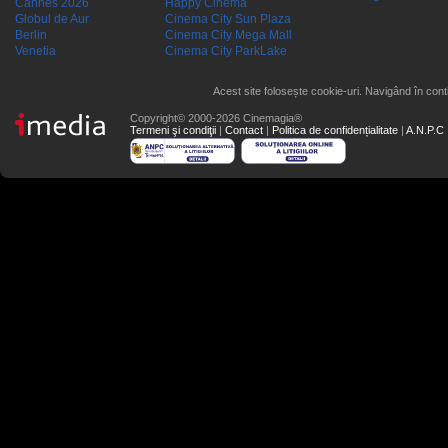
Cannes 2026
Happy Cinema
Globul de Aur
Cinema City Sun Plaza
Berlin
Cinema City Mega Mall
Venetia
Cinema City ParkLake
Acest site folosește cookie-uri. Navigând în conti
Copyright© 2000-2026 Cinemagia®
Termeni şi condiţii
|
Contact
|
Politica de confidențialitate
|
A.N.P.C