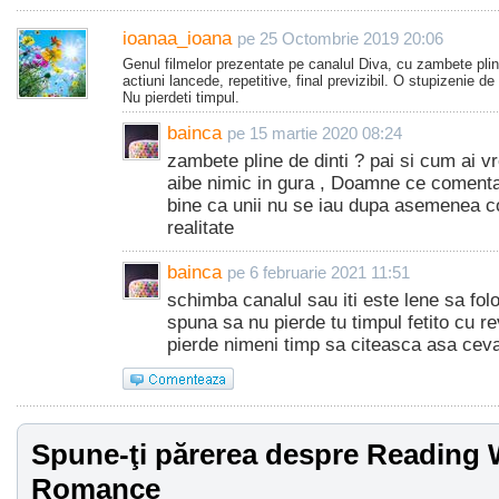
ioanaa_ioana
pe 25 Octombrie 2019 20:06
Genul filmelor prezentate pe canalul Diva, cu zambete plin
actiuni lancede, repetitive, final previzibil. O stupizenie de 
Nu pierdeti timpul.
bainca
pe 15 martie 2020 08:24
zambete pline de dinti ? pai si cum ai 
aibe nimic in gura , Doamne ce comenta
bine ca unii nu se iau dupa asemenea c
realitate
bainca
pe 6 februarie 2021 11:51
schimba canalul sau iti este lene sa fo
spuna sa nu pierde tu timpul fetito cu r
pierde nimeni timp sa citeasca asa cev
Spune-ţi părerea despre Reading 
Romance