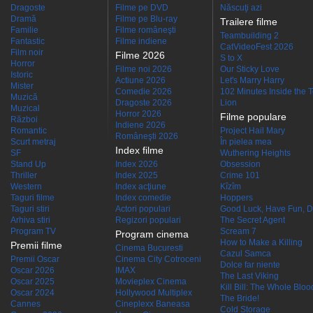
Dragoste
Filme pe DVD
Născuţi azi
Dramă
Filme pe Blu-ray
Trailere filme
Familie
Filme româneşti
Teambuilding 2
Fantastic
Filme indiene
CatVideoFest 2026
Film noir
Filme 2026
S to X
Horror
Filme noi 2026
Our Sticky Love
Istoric
Actiune 2026
Let's Marry Harry
Mister
Comedie 2026
102 Minutes Inside the 
Muzică
Dragoste 2026
Lion
Muzical
Horror 2026
Filme populare
Război
Indiene 2026
Romantic
Project Hail Mary
Româneşti 2026
Scurt metraj
În pielea mea
Index filme
SF
Wuthering Heights
Stand Up
Index 2026
Obsession
Thriller
Index 2025
Crime 101
Western
Index acţiune
Kîzîm
Taguri filme
Index comedie
Hoppers
Taguri stiri
Actori populari
Good Luck, Have Fun, D
Arhiva stiri
Regizori populari
The Secret Agent
Program TV
Scream 7
Program cinema
How to Make a Killing
Premii filme
Cinema Bucuresti
Cazul Samca
Premii Oscar
Cinema City Cotroceni
Dolce far niente
Oscar 2026
IMAX
The Last Viking
Oscar 2025
Movieplex Cinema
Kill Bill: The Whole Blood
Oscar 2024
Hollywood Multiplex
The Bride!
Cannes
Cineplexx Baneasa
Cold Storage