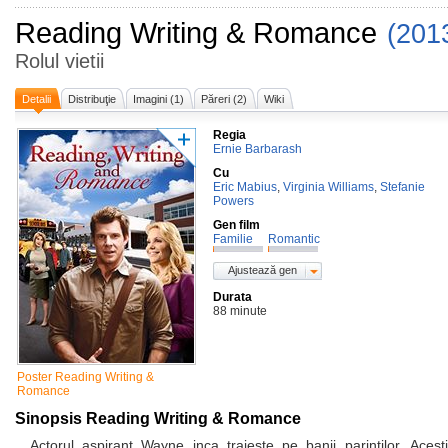
Reading Writing & Romance
(201
Rolul vietii
Detalii
Distribuţie
Imagini (1)
Păreri (2)
Wiki
Regia
Ernie Barbarash
Cu
Eric Mabius
,
Virginia Williams
,
Stefanie
Powers
Gen film
Familie
Romantic
Ajustează gen
Durata
88 minute
Poster Reading Writing &
Romance
Sinopsis Reading Writing & Romance
Actorul aspirant Wayne inca traieste pe banii parintilor. Acesti