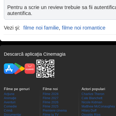
Pentru a scrie un review trebuie sa fii autentific
autentifica.
Vezi şi:
filme noi familie
,
filme noi romantice
Descarcă aplicaţia Cinemagia
Filme pe genuri
Filme noi
Actori populari
Acţiune
Filme 2028
Charlize Theron
Animaţie
Filme 2027
Cate Blanchett
Aventuri
Filme 2026
Nicole Kidman
Comedie
Filme 2025
Matthew McConaughey
Crimă
Premiere cinema
Hilary Duff
Documentar
Filme la TV
Osvaldo Ríos