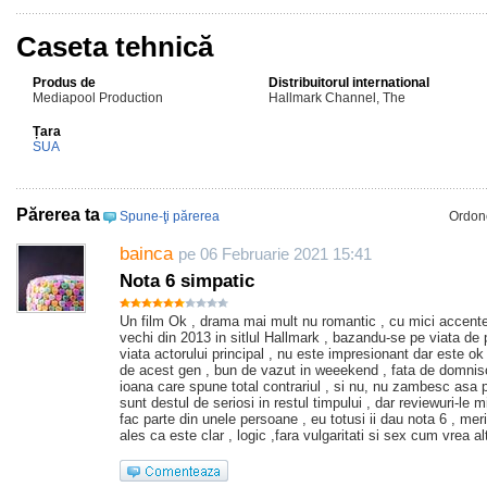
Caseta tehnică
Produs de
Distribuitorul international
Mediapool Production
Hallmark Channel, The
Țara
SUA
Părerea ta
Spune-ţi părerea
Ordon
bainca
pe 06 Februarie 2021 15:41
Nota 6 simpatic
Un film Ok , drama mai mult nu romantic , cu mici accente
vechi din 2013 in sitlul Hallmark , bazandu-se pe viata de 
viata actorului principal , nu este impresionant dar este ok
de acest gen , bun de vazut in weeekend , fata de domnis
ioana care spune total contrariul , si nu, nu zambesc asa pa
sunt destul de seriosi in restul timpului , dar reviewuri-le 
fac parte din unele persoane , eu totusi ii dau nota 6 , mer
ales ca este clar , logic ,fara vulgaritati si sex cum vrea alt