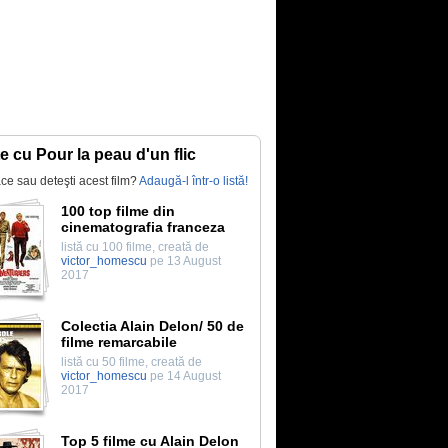
te cu Pour la peau d'un flic
lace sau deteşti acest film?
Adaugă-l într-o listă!
100 top filme din
cinematografia franceza
listă cu 100 filme, creată de
victor_homescu
pe 13 August
2017
Colectia Alain Delon/ 50 de
filme remarcabile
listă cu 50 filme, creată de
victor_homescu
pe 14 August
2017
Top 5 filme cu Alain Delon