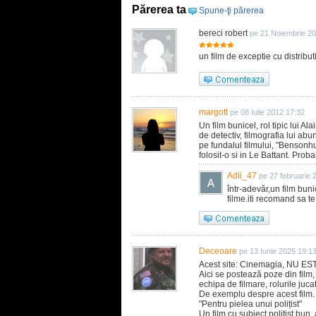
Părerea ta
Spune-ţi părerea
bereci robert
pe 21 Noiembrie 2
un film de exceptie cu distribu
margott
pe 08 Iulie 2012 17:32
Un film bunicel, rol tipic lui Al
de detectiv, filmografia lui a
pe fundalul filmului, "Bensonh
folosit-o si in Le Battant. Prob
Adii_47
pe 27 februarie 
într-adevăr,un film bun
filme.iti recomand sa te
Deceoare
pe 13 Iunie 2025 19:1
Acest site: Cinemagia, NU 
Aici se postează poze din film, 
echipa de filmare, rolurile juca
De exemplu despre acest film.
"Pentru pielea unui polițist"
Un film cu subiect polițist bun,