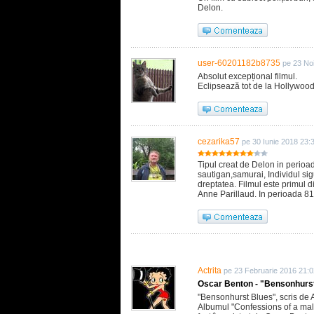
Delon.
user-60201182b8735
pe 23 No
Absolut excepțional filmul.
Eclipsează tot de la Hollywoo
cezarika57
pe 30 Iunie 2018 23:
Tipul creat de Delon in perioad
sautigan,samurai, Individul sigur
dreptatea. Filmul este primul d
Anne Parillaud. In perioada 81-
Actrita
pe 23 Februarie 2016 21:0
Oscar Benton - "Bensonhurs
"Bensonhurst Blues", scris de A
Albumul "Confessions of a male