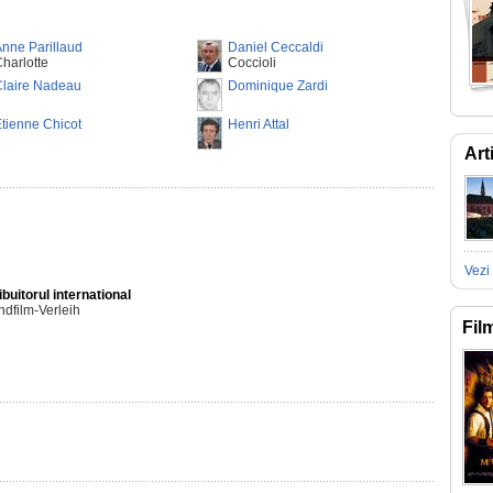
nne Parillaud
Daniel Ceccaldi
harlotte
Coccioli
Claire Nadeau
Dominique Zardi
tienne Chicot
Henri Attal
Art
Vezi 
ibuitorul international
dfilm-Verleih
Fil