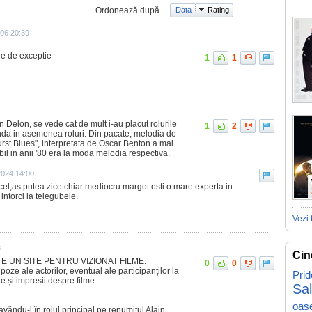
Ordonează după
Data
Rating
006 20:39
tie de exceptie
1
1
ain Delon, se vede cat de mult i-au placut rolurile
1
2
bunda in asemenea roluri. Din pacate, melodia de
urst Blues", interpretata de Oscar Benton a mai
abil in anii '80 era la moda melodia respectiva.
2024 14:00
icel,as putea zice chiar mediocru.margot esti o mare experta in
 intorci la telegubele.
Vezi 
3
Cin
ESTE UN SITE PENTRU VIZIONAT FILME.
0
0
poze ale actorilor, eventual ale participanților la
Prid
te și impresii despre filme.
Sa
oas
 avându-l în rolul principal pe renumitul Alain