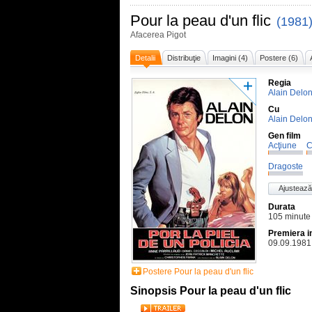
Pour la peau d'un flic
(1981
Afacerea Pigot
Detalii
Distribuţie
Imagini (4)
Postere (6)
Regia
Alain Delo
Cu
Alain Delo
Gen film
Acţiune
C
Dragoste
Ajustează
Durata
105 minute
Premiera i
09.09.1981
Postere Pour la peau d'un flic
Sinopsis Pour la peau d'un flic