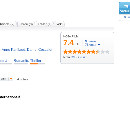
)
85
u
Articole (2)
Păreri (9)
Trailer (1)
Wiki
NOTA FILM
n
7.4
9
păreri
/
10
76
voturi
n
,
Anne Parillaud
,
Daniel Ceccaldi
Nota
IMDB: 6.4
rimă
Romantic
Thriller
 gen
4 voturi
nternațională