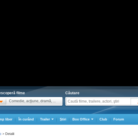
scoperă filme
Căutare
Comedie, acţiune, dramă, ...
mp liber
În curând
Trailer
Ştiri
Box Office
Club
Forum
ic
Detalii
>