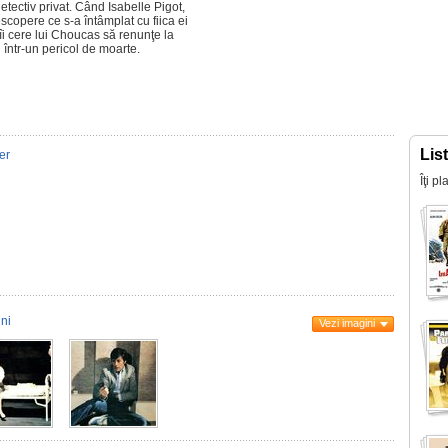
detectiv privat. Când Isabelle Pigot,
scopere ce s-a întâmplat cu fiica ei
 îi cere lui Choucas să renunţe la
 într-un pericol de moarte.
Lis
ler
Îţi p
ni
Vezi imagini