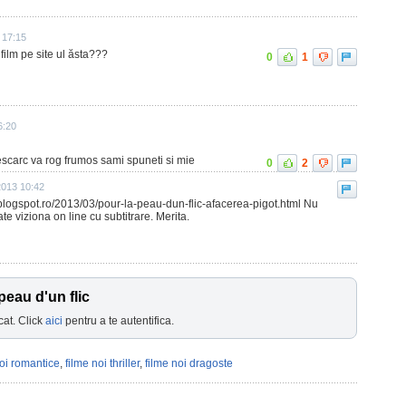
 17:15
ilm pe site ul ăsta???
0
1
6:20
descarc va rog frumos sami spuneti si mie
0
2
 2013 10:42
.blogspot.ro/2013/03/pour-la-peau-dun-flic-afacerea-pigot.html Nu
e viziona on line cu subtitrare. Merita.
peau d'un flic
cat. Click
aici
pentru a te autentifica.
noi romantice
,
filme noi thriller
,
filme noi dragoste