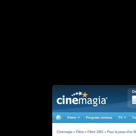
De
Filme
Program cinema
TV
Ti
Cinemagia
Filme
Filme 1981
Pour la peau d'un fl
>
>
>