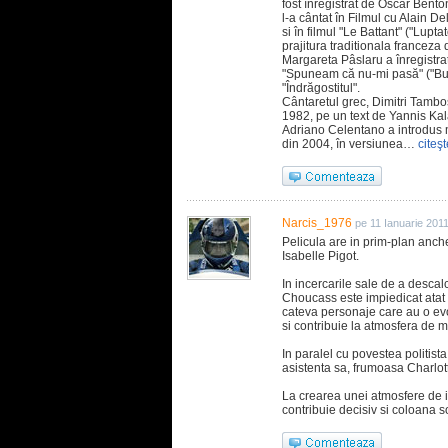
fost înregistrat de Oscar Bent
l-a cântat în Filmul cu Alain De
si în filmul "Le Battant" ("Lupta
prajitura traditionala franceza
Margareta Pâslaru a înregistra
"Spuneam că nu-mi pasă" ("Bui
"Îndrăgostitul".
Cântaretul grec, Dimitri Tambos
1982, pe un text de Yannis Kal
Adriano Celentano a introdus 
din 2004, în versiunea…
citeşt
Narcis_1976
pe 11 Ianuarie 201
Pelicula are in prim-plan anche
Isabelle Pigot.
In incercarile sale de a descalc
Choucass este impiedicat atat 
cateva personaje care au o evo
si contribuie la atmosfera de 
In paralel cu povestea politista
asistenta sa, frumoasa Charlot
La crearea unei atmosfere de 
contribuie decisiv si coloana 