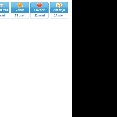
seri
73
useri
21
useri
14
useri