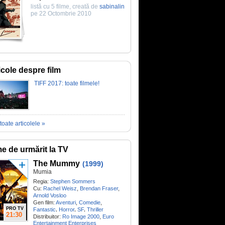
listă cu 5 filme, creată de
sabinalin
pe 22 Octombrie 2010
icole despre film
TIFF 2017: toate filmele!
toate articolele »
me de urmărit la TV
The Mummy
(1999)
Mumia
Regia:
Stephen Sommers
Cu:
Rachel Weisz
,
Brendan Fraser
,
Arnold Vosloo
Gen film:
Aventuri
,
Comedie
,
PRO TV
,
,
,
Fantastic
Horror
SF
Thriller
21:30
Distribuitor:
Ro Image 2000
,
Euro
Entertainment Enterprises