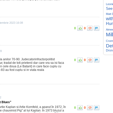
Leoni
See
Matt 
wit
iembrie 2023 16:08
Hun
0
0
Aime
d
Mil
Crom
Det
Dron
39
a anilor 70-90. Judecatorinfractorpolitist
0
0
, tradat de toti prietenii dar care vra sa isi faca
in cele doua (Le Batant) in care face cuplu cu
83 au fost cuplu si in viata reala
2
t Blues"
rtie Kaplan si Artie Kornfeld, a aparut în 1972, în
0
0
 chauvinist Pig" al lui Kaplan. În 1973 bluzul a