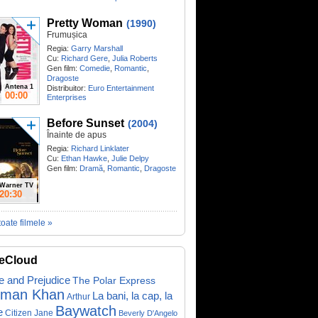
Pretty Woman
(1990)
Frumușica
Regia:
Garry Marshall
Cu:
Richard Gere
,
Julia Roberts
Gen film:
Comedie
,
Romantic
,
Dragoste
Antena 1
Distribuitor:
Euro Entertainment
00:00
Enterprises
Before Sunset
(2004)
Înainte de apus
Regia:
Richard Linklater
Cu:
Ethan Hawke
,
Julie Delpy
Gen film:
Dramă
,
Romantic
,
Dragoste
Warner TV
20:30
toate filmele »
eCloud
e and Prejudice
The Polar Express
lman Khan
La bani, la cap, la
Arthur
Baywatch
e
Citizen Jane
Beverly D'Angelo