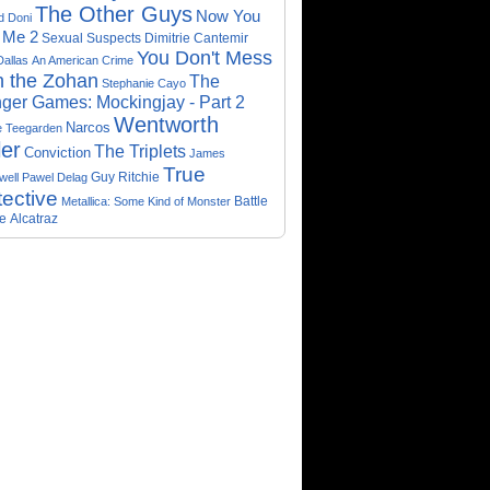
The Other Guys
Now You
d Doni
 Me 2
Sexual Suspects
Dimitrie Cantemir
You Don't Mess
Dallas
An American Crime
h the Zohan
The
Stephanie Cayo
ger Games: Mockingjay - Part 2
Wentworth
Narcos
e Teegarden
ler
The Triplets
Conviction
James
True
Guy Ritchie
well
Pawel Delag
ective
Metallica: Some Kind of Monster
Battle
e
Alcatraz