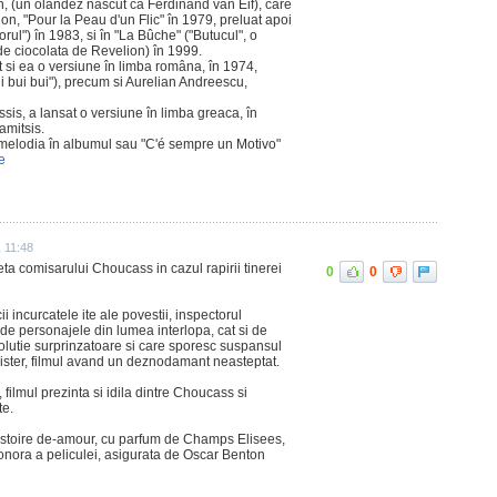
on, (un olandez nascut ca Ferdinand van Eif), care
lon, "Pour la Peau d'un Flic" în 1979, preluat apoi
torul") în 1983, si în "La Bûche" ("Butucul", o
 de ciocolata de Revelion) în 1999.
t si ea o versiune în limba româna, în 1974,
 bui bui"), precum si Aurelian Andreescu,
sis, a lansat o versiune în limba greaca, în
amitsis.
melodia în albumul sau "C'é sempre un Motivo"
e
1 11:48
ta comisarului Choucass in cazul rapirii tinerei
0
0
ii incurcatele ite ale povestii, inspectorul
de personajele din lumea interlopa, cat si de
lutie surprinzatoare si care sporesc suspansul
mister, filmul avand un deznodamant neasteptat.
, filmul prezinta si idila dintre Choucass si
te.
istoire de-amour, cu parfum de Champs Elisees,
sonora a peliculei, asigurata de Oscar Benton