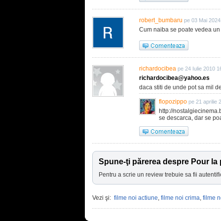
robert_bumbaru
pe 03 Mai 2024
Cum naiba se poate vedea un f
richardocibea
pe 24 Iulie 2010 1
richardocibea@yahoo.es
daca stiti de unde pot sa mil 
flopozippo
pe 21 aprilie
http://nostalgiecinema
se descarca, dar se poat
Spune-ţi părerea despre Pour la 
Pentru a scrie un review trebuie sa fii autentifi
Vezi şi:
filme noi actiune
,
filme noi crima
,
filme 