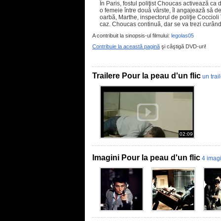
În Paris, fostul poliţist Choucas activează ca 
o femeie între două vârste, îl angajează să de
oarbă, Marthe, inspectorul de poliţie Coccioli
caz. Choucas continuă, dar se va trezi curând
A contribuit la sinopsis-ul filmului:
legolas05
Contribuie la această pagină
şi câştigă DVD-uri!
Trailere Pour la peau d'un flic
un trai
02:09
Imagini Pour la peau d'un flic
4 imagi