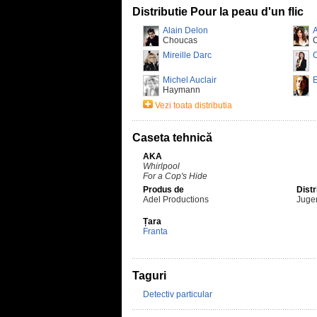
Distributie Pour la peau d'un flic
Alain Delon
A
Choucas
C
Mireille Darc
Michel Auclair
E
Haymann
Vezi toata distributia
Caseta tehnică
AKA
Whirlpool
For a Cop's Hide
Produs de
Distr
Adel Productions
Jugen
Țara
Franta
Taguri
Detectiv particular