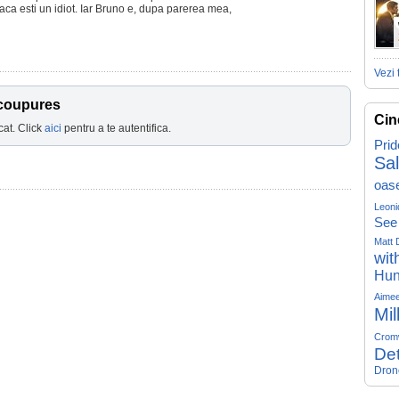
daca esti un idiot. Iar Bruno e, dupa parerea mea,
Vezi 
 coupures
Cin
cat. Click
aici
pentru a te autentifica.
Prid
Sa
oas
Leoni
See
Matt 
wit
Hun
Aime
Mil
Crom
Det
Dron