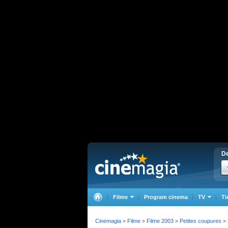
De
Filme
Program cinema
TV
Ti
Cinemagia
Filme
Filme 2003
Petites coupures
>
>
>
>