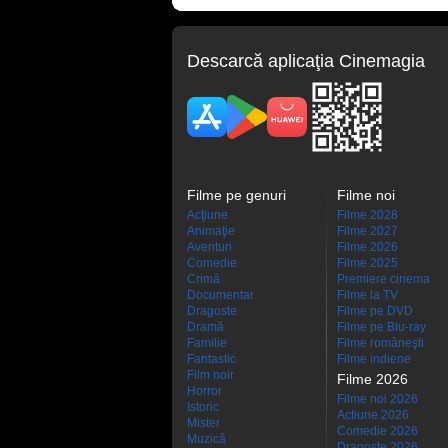
Descarcă aplicaţia Cinemagia
Filme pe genuri
Filme noi
Acţiune
Filme 2028
Animaţie
Filme 2027
Aventuri
Filme 2026
Comedie
Filme 2025
Crimă
Premiere cinema
Documentar
Filme la TV
Dragoste
Filme pe DVD
Dramă
Filme pe Blu-ray
Familie
Filme româneşti
Fantastic
Filme indiene
Film noir
Filme 2026
Horror
Filme noi 2026
Istoric
Actiune 2026
Mister
Comedie 2026
Muzică
Dragoste 2026