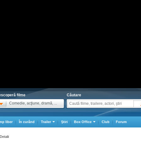
scoperă filme
Căutare
Comedie, acţiune, dramă, ...
mp liber
În curând
Trailer
Ştiri
Box Office
Club
Forum
Detalii