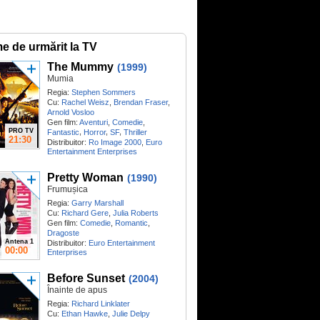
me de urmărit la TV
The Mummy
(1999)
Mumia
Regia:
Stephen Sommers
Cu:
Rachel Weisz
,
Brendan Fraser
,
Arnold Vosloo
Gen film:
Aventuri
,
Comedie
,
PRO TV
,
,
,
Fantastic
Horror
SF
Thriller
21:30
Distribuitor:
Ro Image 2000
,
Euro
Entertainment Enterprises
Pretty Woman
(1990)
Frumușica
Regia:
Garry Marshall
Cu:
Richard Gere
,
Julia Roberts
Gen film:
Comedie
,
Romantic
,
Dragoste
Antena 1
Distribuitor:
Euro Entertainment
00:00
Enterprises
Before Sunset
(2004)
Înainte de apus
Regia:
Richard Linklater
Cu:
Ethan Hawke
,
Julie Delpy