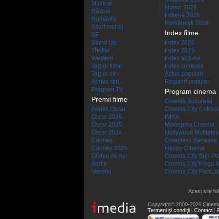
Muzical
Horror 2026
Război
Indiene 2026
Romantic
Româneşti 2026
Scurt metraj
Index filme
SF
Stand Up
Index 2026
Thriller
Index 2025
Western
Index acţiune
Taguri filme
Index comedie
Taguri stiri
Actori populari
Arhiva stiri
Regizori populari
Program TV
Program cinema
Premii filme
Cinema Bucuresti
Premii Oscar
Cinema City Cotroc
Oscar 2026
IMAX
Oscar 2025
Movieplex Cinema
Oscar 2024
Hollywood Multiplex
Cannes
Cineplexx Baneasa
Cannes 2026
Happy Cinema
Globul de Aur
Cinema City Sun Pl
Berlin
Cinema City Mega M
Venetia
Cinema City ParkLa
Acest site fo
Copyright© 2000-2026 Cinem
Termeni şi condiţii
|
Contact
|