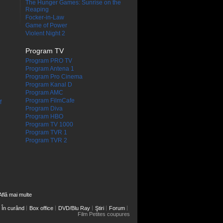
The Hunger Games: Sunrise on the
Reaping
Focker-in-Law
Game of Power
Violent Night 2
Program TV
Program PRO TV
Program Antena 1
Program Pro Cinema
Program Kanal D
Program AMC
Program FilmCafe
f
Program Diva
Program HBO
Program TV 1000
Program TVR 1
Program TVR 2
Află mai multe
În curând
Box office
DVD/Blu Ray
Ştiri
Forum
Film Petites coupures