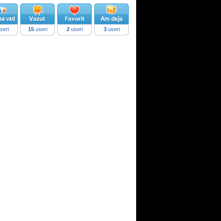
seri
15
useri
2
useri
3
useri