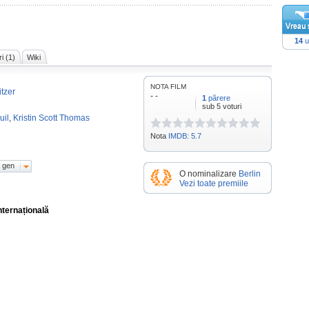
14
u
i (1)
Wiki
NOTA FILM
tzer
- -
1
părere
sub 5 voturi
uil
,
Kristin Scott Thomas
Nota
IMDB: 5.7
 gen
O nominalizare
Berlin
Vezi toate premiile
nternațională