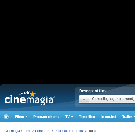
Descoperă filme
Comedie, acţiune, dramă, .
Filme
Program cinema
TV
Timp liber
În curând
Trailer
Cinemagia
Filme
Filme 2021
Petite leçon d'amour
Detalii
>
>
>
>