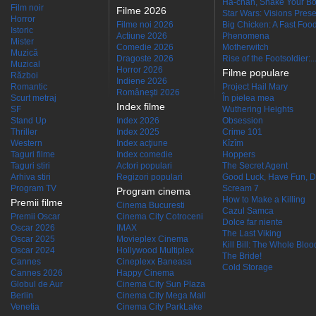
Ha-chan, Shake Your Bo
Film noir
Filme 2026
Star Wars: Visions Presen
Horror
Filme noi 2026
Big Chicken: A Fast Food
Istoric
Actiune 2026
Phenomena
Mister
Comedie 2026
Motherwitch
Muzică
Dragoste 2026
Rise of the Footsoldier:..
Muzical
Horror 2026
Filme populare
Război
Indiene 2026
Romantic
Project Hail Mary
Româneşti 2026
Scurt metraj
În pielea mea
Index filme
SF
Wuthering Heights
Stand Up
Index 2026
Obsession
Thriller
Index 2025
Crime 101
Western
Index acţiune
Kîzîm
Taguri filme
Index comedie
Hoppers
Taguri stiri
Actori populari
The Secret Agent
Arhiva stiri
Regizori populari
Good Luck, Have Fun, D
Program TV
Scream 7
Program cinema
How to Make a Killing
Premii filme
Cinema Bucuresti
Cazul Samca
Premii Oscar
Cinema City Cotroceni
Dolce far niente
Oscar 2026
IMAX
The Last Viking
Oscar 2025
Movieplex Cinema
Kill Bill: The Whole Blood
Oscar 2024
Hollywood Multiplex
The Bride!
Cannes
Cineplexx Baneasa
Cold Storage
Cannes 2026
Happy Cinema
Globul de Aur
Cinema City Sun Plaza
Berlin
Cinema City Mega Mall
Venetia
Cinema City ParkLake