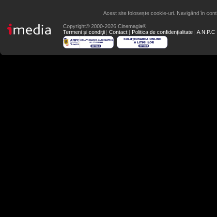
Acest site folosește cookie-uri. Navigând în conti
Copyright© 2000-2026 Cinemagia®
Termeni şi condiţii
|
Contact
|
Politica de confidențialitate
|
A.N.P.C