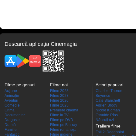
Descarcă aplicaţia Cinemagia
Filme pe genuri
Filme noi
Actori populari
Acţiune
Filme 2028
Charlize Theron
Animaţie
Filme 2027
Beyoncé
Aventuri
Filme 2026
Cate Blanchett
Comedie
Filme 2025
Adrien Brody
Crimă
Premiere cinema
Nicole Kidman
Documentar
Filme la TV
Osvaldo Ríos
Dragoste
Filme pe DVD
Născuţi azi
Dramă
Filme pe Blu-ray
Trailere filme
Familie
Filme româneşti
Fall 2: Deadpoint
Fantastic
Filme indiene