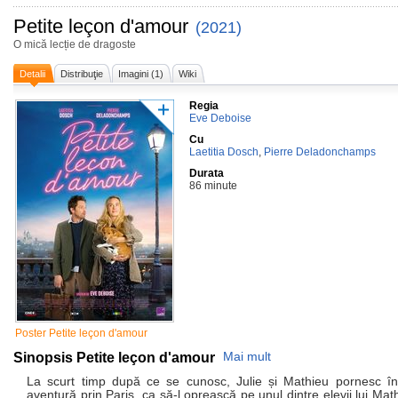
Petite leçon d'amour
(2021)
O mică lecție de dragoste
Detalii
Distribuţie
Imagini (1)
Wiki
Regia
Eve Deboise
Cu
Laetitia Dosch
,
Pierre Deladonchamps
Durata
86 minute
Poster Petite leçon d'amour
Sinopsis Petite leçon d'amour
Mai mult
La scurt timp după ce se cunosc, Julie și Mathieu pornesc în
aventură prin Paris, ca să-l oprească pe unul dintre elevii lui Mat