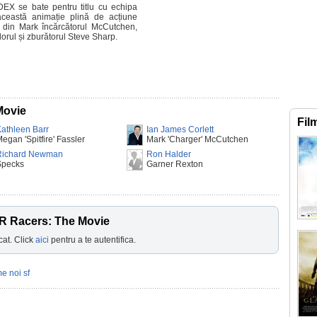
X se bate pentru titlu cu echipa
eastă animație plină de acțiune
din Mark încărcătorul McCutchen,
rul și zburătorul Steve Sharp.
Movie
Fil
athleen Barr
Ian James Corlett
egan 'Spitfire' Fassler
Mark 'Charger' McCutchen
Richard Newman
Ron Halder
Specks
Garner Rexton
R Racers: The Movie
cat. Click
aici
pentru a te autentifica.
me noi sf