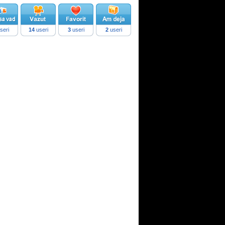
seri
14
useri
3
useri
2
useri