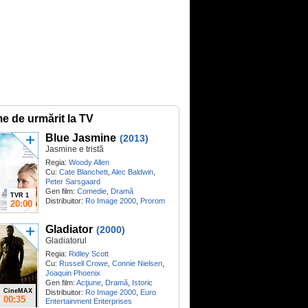
me de urmărit la TV
Blue Jasmine
(2013)
Jasmine e tristă
Regia:
Woody Allen
Cu:
Cate Blanchett
,
Alec Baldwin
,
Peter Sarsgaard
Gen film:
Comedie
,
Dramă
TVR 1
Distribuitor:
Ro Image 2000
,
Prorom
20:00
Gladiator
(2000)
Gladiatorul
Regia:
Ridley Scott
Cu:
Russell Crowe
,
Connie Nielsen
,
Joaquin Phoenix
Gen film:
Acţiune
,
Dramă
,
Istoric
CineMAX
Distribuitor:
Ro Image 2000
,
Euro
00:35
Entertainment Enterprises