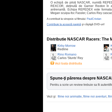
O echipă de piloți NASCAR, numită REPEDE
REXCOR, deținută de Garner Rexton în ac
antrenantă. Echipa REPEDEX este formata 
Megan scuipa-foc Fassler, Carlos Rey cascado
A contribuit la sinopsis-ul filmului:
PaulCristian
Contribuie la această pagină
şi câştigă DVD-uri!
Distributie NASCAR Racers: The 
Kirby Morrow
K
Redline
M
Rino Romano
Carlos 'Stunts' Rey
Vezi toata distributia
Spune-ţi părerea despre NASCA
Pentru a scrie un review trebuie sa fii autentifi
Vezi şi:
filme noi animatie
,
filme noi aventuri
,
fil