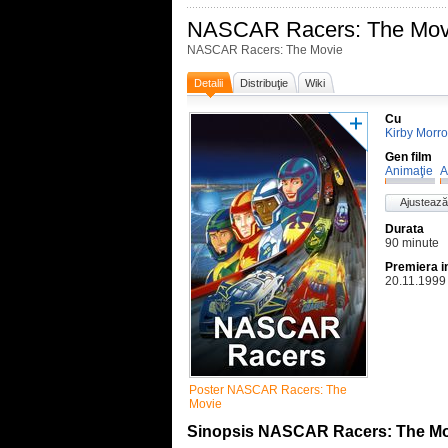
NASCAR Racers: The Mov
NASCAR Racers: The Movie
Detalii
Distribuţie
Wiki
Cu
Kirby Morr
Gen film
Animaţie
A
Ajustează
Durata
90 minute
Premiera i
20.11.1999
Poster NASCAR Racers: The
Movie
Sinopsis NASCAR Racers: The Mo