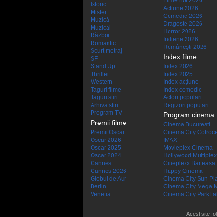
Filme noi 2026
Istoric
Actiune 2026
Mister
Comedie 2026
Muzică
Dragoste 2026
Muzical
Horror 2026
Război
Indiene 2026
Romantic
Româneşti 2026
Scurt metraj
Index filme
SF
Stand Up
Index 2026
Thriller
Index 2025
Western
Index acţiune
Taguri filme
Index comedie
Taguri stiri
Actori populari
Arhiva stiri
Regizori populari
Program TV
Program cinema
Premii filme
Cinema Bucuresti
Premii Oscar
Cinema City Cotroc
Oscar 2026
IMAX
Oscar 2025
Movieplex Cinema
Oscar 2024
Hollywood Multiplex
Cannes
Cineplexx Baneasa
Cannes 2026
Happy Cinema
Globul de Aur
Cinema City Sun Pl
Berlin
Cinema City Mega M
Venetia
Cinema City ParkLa
Acest site fo