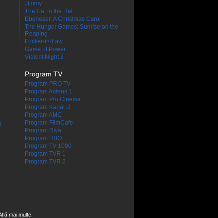
Jimmy
The Cat in the Hat
Ebenezer: A Christmas Carol
The Hunger Games: Sunrise on the
Reaping
Focker-in-Law
Game of Power
Violent Night 2
Program TV
Program PRO TV
Program Antena 1
Program Pro Cinema
Program Kanal D
Program AMC
Program FilmCafe
f
Program Diva
Program HBO
Program TV 1000
Program TVR 1
Program TVR 2
Află mai multe