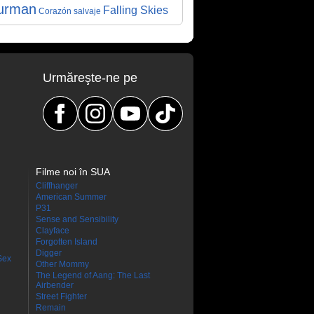
urman
Falling Skies
Corazón salvaje
Urmăreşte-ne pe
Filme noi în SUA
Cliffhanger
American Summer
P31
Sense and Sensibility
Clayface
Forgotten Island
Digger
Sex
Other Mommy
The Legend of Aang: The Last
Airbender
Street Fighter
Remain