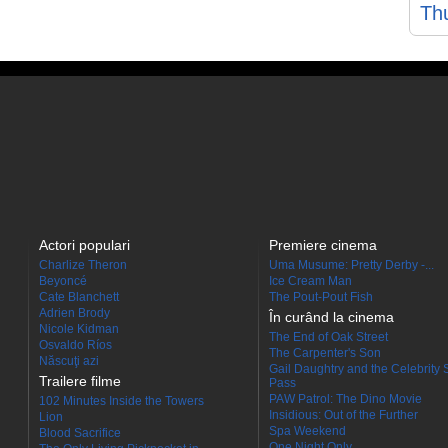
Th
Actori populari
Premiere cinema
Charlize Theron
Uma Musume: Pretty Derby -...
Beyoncé
Ice Cream Man
Cate Blanchett
The Pout-Pout Fish
Adrien Brody
În curând la cinema
Nicole Kidman
The End of Oak Street
Osvaldo Ríos
The Carpenter's Son
Născuţi azi
Gail Daughtry and the Celebrity 
Trailere filme
Pass
PAW Patrol: The Dino Movie
102 Minutes Inside the Towers
Insidious: Out of the Further
Lion
Spa Weekend
Blood Sacrifice
One Night Only