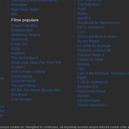
The Only Living Pickpocket in...
The Dog Stars
Primetime
Fuori
High Value Target
Mutiny
War
Sacrifice
Filme populare
Handbook for Superheroes
Project Hail Mary
Fall 2: Deadpoint
În pielea mea
Cars
Wuthering Heights
Don't Look Back in Anger
Obsession
By Any Means
Crime 101
Le crime du 3e étage
Kîzîm
Dosarele orașului alb
Hoppers
Practical Magic 2
The Secret Agent
Coyote vs. Acme
Good Luck, Have Fun, Don't Die
Iertarea
Scream 7
Värn
How to Make a Killing
Cats in the Museum: Treasures o
Cazul Samca
Egypt
eni
Dolce far niente
3 zile în septembrie
The Last Viking
Resident Evil
Kill Bill: The Whole Bloody Affair
Heart of the Beast
The Bride!
Runner
Cold Storage
Los domingos
Atlasul Universului
aza
all
ke
losește cookie-uri. Navigând în continuare, vă exprimați acordul asupra folosirii cookie-urilor.