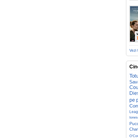
V
Vezi 
Cin
Tot
Sav
Cou
Die
pe p
Com
Leag
Iones
Pucc
Char
O'Co