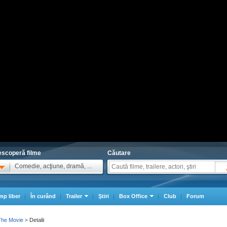
scoperă filme
Căutare
Comedie, acţiune, dramă, ...
mp liber
În curând
Trailer
Ştiri
Box Office
Club
Forum
he Movie
Detalii
>