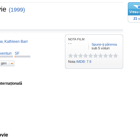
ie
(1999)
21
u
NOTA FILM
ow
,
Kathleen Barr
- -
Spune-ţi părerea
sub 5 voturi
venturi
SF
Nota
IMDB: 7.9
 gen
nternațională
vie