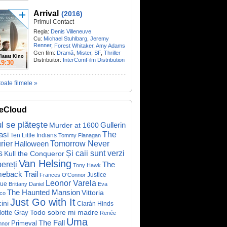
Arrival
(2016)
Primul Contact
Regia:
Denis Villeneuve
Cu:
Michael Stuhlbarg
,
Jeremy
Renner
,
Forest Whitaker
,
Amy Adams
Gen film:
Dramă
,
Mister
,
SF
,
Thriller
iasat Kino
Distribuitor:
InterComFilm Distribution
19:30
toate filmele »
eCloud
ul se plătește
Gullerin
Murder at 1600
asi
The
Ten Little Indians
Tommy Flanagan
rier
Halloween
Tomorrow Never
Și caii sunt verzi
s
Kull the Conqueror
Van Helsing
ereți
The
Tony Hawk
eback Trail
Justice
Frances O'Connor
Leonor Varela
ue
Brittany Daniel
Eva
The Haunted Mansion
Vittoria
co
Just Go with It
ini
Ciarán Hinds
Todo sobre mi madre
lotte Gray
Renée
Uma
The Fall
Primeval
nnor