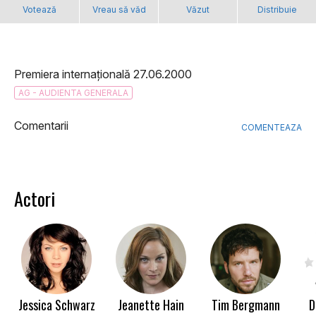
Votează
Vreau să văd
Văzut
Distribuie
Premiera internațională 27.06.2000
AG - AUDIENTA GENERALA
Comentarii
COMENTEAZA
Actori
Jessica Schwarz
Jeanette Hain
Tim Bergmann
D