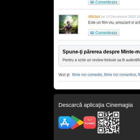
stricted
pe 10 Decembrie 2020 19
Este un film viu, amuzant si act
Spune-ţi părerea despre Minte-m
Pentru a scrie un review trebuie sa fii autentifi
Vezi şi:
filme noi comedie
,
filme noi romantice
,
f
Descarcă aplicaţia Cinemagia