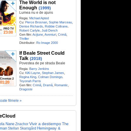
The World is not
Enough
(1999)
Lumea nu e de ajuns
Regia:
Michael Apted
Cu:
Pierce Brosnan
,
Sophie Marceau
,
,
,
Denise Richards
Robbie Coltrane
PRO TV
,
Robert Carlyle
Judi Dench
23:00
Gen film:
Acţiune
,
Aventuri
,
Crimă
,
Thriller
Distribuitor:
Ro Image 2000
If Beale Street Could
Talk
(2018)
Povestea de pe strada Beale
Regia:
Barry Jenkins
Cu:
KiKi Layne
,
Stephan James
,
,
,
Regina King
Colman Domingo
Cinemax 2
Teyonah Parris
01:20
Gen film:
Crimă
,
Dramă
,
Romantic
,
Dragoste
toate filmele »
eCloud
ela Nane
Vivir a destiempo
The
Znachor
tman
Hemingway &
Stellan Skarsgård