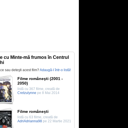
te cu Minte-mă frumos în Centrul
hi
lace sau deteşti acest film?
Adaugă-l într-o listă!
Filme româneşti (2001 -
2050)
listă cu 367 filme, creată de
Cretzulynne
pe 8 Mai 2014
Filme românești
listă cu 63 filme, creată de
AdriAdrianna98
pe 22 Martie 2021