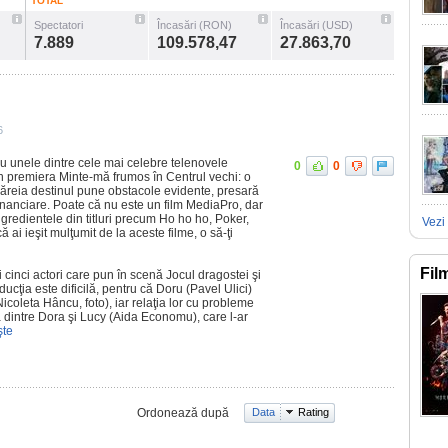
TOTAL
Spectatori
Încasări (RON)
Încasări (USD)
7.889
109.578,47
27.863,70
6
u unele dintre cele mai celebre telenovele
0
0
în premiera Minte-mă frumos în Centrul vechi: o
ăreia destinul pune obstacole evidente, presară
financiare. Poate că nu este un film MediaPro, dar
gredientele din titluri precum Ho ho ho, Poker,
Vezi 
ai ieşit mulţumit de la aceste filme, o să-ţi
Fil
i cinci actori care pun în scenă Jocul dragostei şi
ucţia este dificilă, pentru că Doru (Pavel Ulici)
coleta Hâncu, foto), iar relaţia lor cu probleme
ia dintre Dora şi Lucy (Aida Economu), care l-ar
şte
Ordonează după
Data
Rating