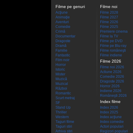
Filme pe genuri
Filme noi
Acţiune
Filme 2028
Animaţie
Filme 2027
Aventuri
Filme 2026
Comedie
Filme 2025
Crimă
Premiere cinema
Documentar
Filme la TV
Dragoste
Filme pe DVD
Dramă
Filme pe Blu-ray
Familie
Filme româneşti
Fantastic
Filme indiene
Film noir
Filme 2026
Horror
Filme noi 2026
Istoric
Actiune 2026
Mister
Comedie 2026
Muzică
Dragoste 2026
Muzical
Horror 2026
Război
Indiene 2026
Romantic
Româneşti 2026
Scurt metraj
Index filme
SF
Stand Up
Index 2026
Thriller
Index 2025
Western
Index acţiune
Taguri filme
Index comedie
Taguri stiri
Actori populari
Arhiva stiri
Regizori populari