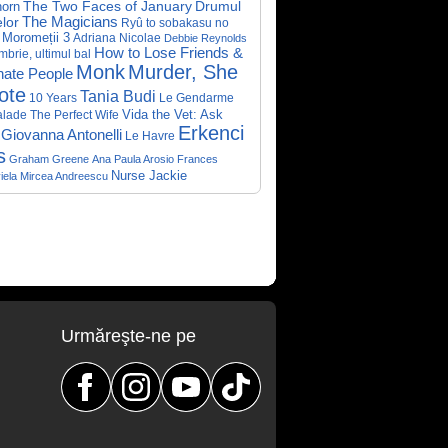
The Two Faces of January
Drumul
horn
lor
The Magicians
Ryû to sobakasu no
Moromeții 3
Adriana Nicolae
Debbie Reynolds
How to Lose Friends &
brie, ultimul bal
Monk
Murder, She
nate People
ote
Tania Budi
10 Years
Le Gendarme
Vida the Vet: Ask
alade
The Perfect Wife
Erkenci
Giovanna Antonelli
Le Havre
s
Graham Greene
Ana Paula Arosio
Frances
Nurse Jackie
iela
Mircea Andreescu
Urmăreşte-ne pe