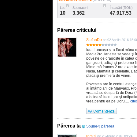
WEEKEND PREMIERĂ
(28.03.2016)
Loc
Spectatori
Încasări (RON)
10
3.362
47.917,53
Părerea criticului
StefanDo
pe 02 Aprilie 2016 15:0
Iura Luncaşu şi-a făcut mâna c
MediaPro, iar asta se vede şi 
poveste de dragoste în calea c
gangsteri, adicţii şi probleme 
Minte-mă frumos 2 are exact in
Naşa, Mamaia şi celelalte. Dacă 
placă şi premiera de vineri.
Povestea are în centrul atenţie
al întâmplării de Marivaux. Prod
vrea să se despartă de Dora (Ni
afectează lucrul, ca şi antipat
vrea pentru ea pe Doru.…
cite
Părerea ta
Spune-ţi părerea
romisj
pe 26 Aprilie 2016 09:24