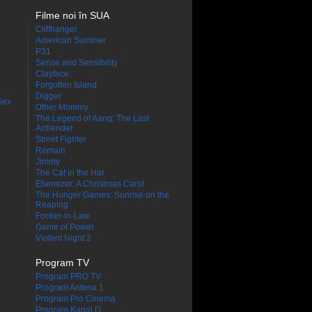
Filme noi în SUA
Cliffhanger
American Summer
P31
Sense and Sensibility
Clayface
Forgotten Island
Digger
Sex
Other Mommy
The Legend of Aang: The Last
Airbender
Street Fighter
Remain
Jimmy
The Cat in the Hat
Ebenezer: A Christmas Carol
The Hunger Games: Sunrise on the
Reaping
Focker-in-Law
Game of Power
Violent Night 2
Program TV
Program PRO TV
Program Antena 1
Program Pro Cinema
Program Kanal D