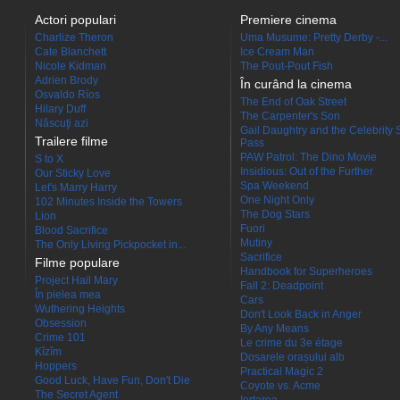
Actori populari
Premiere cinema
Charlize Theron
Uma Musume: Pretty Derby -...
Cate Blanchett
Ice Cream Man
Nicole Kidman
The Pout-Pout Fish
Adrien Brody
În curând la cinema
Osvaldo Ríos
The End of Oak Street
Hilary Duff
The Carpenter's Son
Născuţi azi
Gail Daughtry and the Celebrity 
Trailere filme
Pass
PAW Patrol: The Dino Movie
S to X
Insidious: Out of the Further
Our Sticky Love
Spa Weekend
Let's Marry Harry
One Night Only
102 Minutes Inside the Towers
The Dog Stars
Lion
Fuori
Blood Sacrifice
Mutiny
The Only Living Pickpocket in...
Sacrifice
Filme populare
Handbook for Superheroes
Project Hail Mary
Fall 2: Deadpoint
În pielea mea
Cars
Wuthering Heights
Don't Look Back in Anger
Obsession
By Any Means
Crime 101
Le crime du 3e étage
Kîzîm
Dosarele orașului alb
Hoppers
Practical Magic 2
Good Luck, Have Fun, Don't Die
Coyote vs. Acme
The Secret Agent