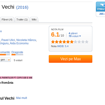
l Vechi
(2016)
265
u
Păreri (4)
Trailer (1)
Wiki
NOTA FILM
șu
6.1
4
păreri
/
10
70
voturi
,
Pavel Ulici
,
Nicoleta Hâncu
,
Unguru
,
Aida Economu
Nota
IMDB: 5.4
omantic
Dragoste
Vezi pe Max
 gen
5 voturi
în România
ul Vechi
Mai mult