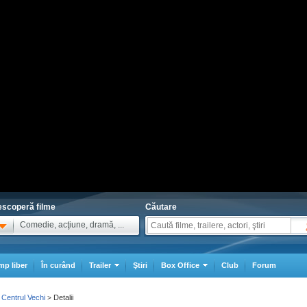
scoperă filme
Căutare
Comedie, acţiune, dramă, ...
mp liber
În curând
Trailer
Ştiri
Box Office
Club
Forum
 Centrul Vechi
Detalii
>