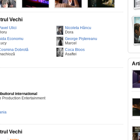
trul Vechi
Pavel Ulici
Nicoleta Hâncu
Doru
Dora
Aida Economu
George Piștereanu
Lucy
Marcel
Cosmina Dobrotă
Coca Bloos
machioză
Asaftei
Art
ibuitorul international
 Production Entertainment
nia
trul Vechi