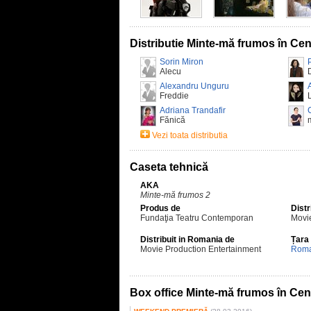
Distributie Minte-mă frumos în Cen
Sorin Miron
Alecu
Alexandru Unguru
Freddie
Adriana Trandafir
Fănică
Vezi toata distributia
Caseta tehnică
AKA
Minte-mă frumos 2
Produs de
Distr
Fundaţia Teatru Contemporan
Movie
Distribuit in Romania de
Țara
Movie Production Entertainment
Roma
Box office Minte-mă frumos în Cen