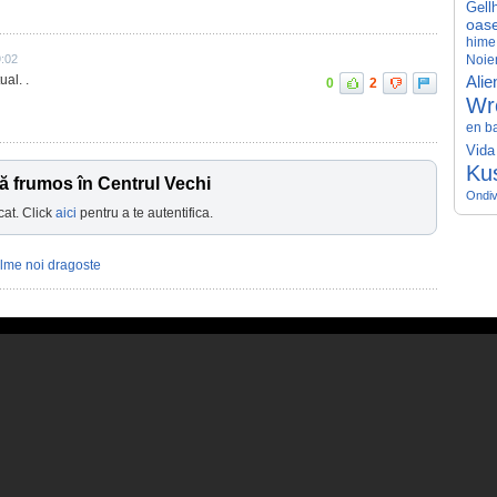
Gell
oase
hime
:02
Noiem
ual. .
Alie
0
2
Wr
en b
Vida
Ku
ă frumos în Centrul Vechi
Ondiv
cat. Click
aici
pentru a te autentifica.
ilme noi dragoste