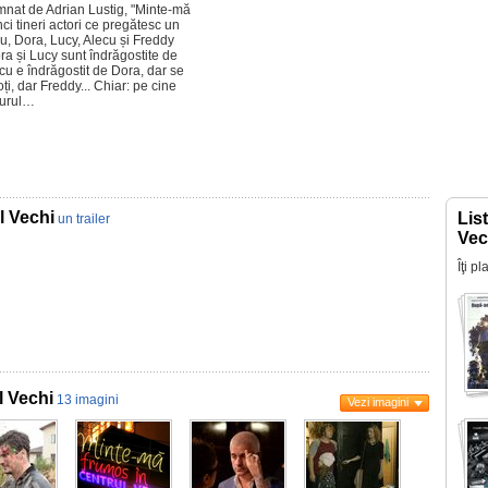
emnat de Adrian Lustig, "Minte-mă
i tineri actori ce pregătesc un
ru, Dora, Lucy, Alecu și Freddy
a și Lucy sunt îndrăgostite de
cu e îndrăgostit de Dora, dar se
i, dar Freddy... Chiar: pe cine
eurul…
l Vechi
Lis
un trailer
Vec
Îţi p
l Vechi
13 imagini
Vezi imagini