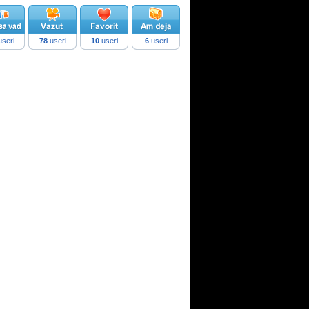
seri
78
useri
10
useri
6
useri