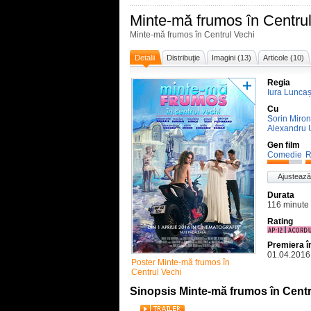
Minte-mă frumos în Centru
Minte-mă frumos în Centrul Vechi
Detalii
Distribuţie
Imagini (13)
Articole (10)
Regia
Iura Lunca
Cu
Sorin Miron
Alexandru 
Gen film
Comedie
R
Ajustează
Durata
116 minute
Rating
Premiera 
01.04.2016
Poster Minte-mă frumos în
Centrul Vechi
Sinopsis Minte-mă frumos în Centr