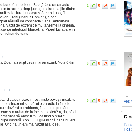
ele bune (ginecologul Bebiţă face un omagiu
1
0
ste în acelaşi timp jucat gros, iar relaţiile dintre
tificiale. Iura Luncaşu şi Adrian Lustig îl
hackerul Toni (Marius Damian), a cărui
omplet năruită de consoarta Oana (Antoaneta
sonaj văzut de extrem de multă vreme la cinema.
ază pe interlopul Marcel, iar Viorel Lis apare în
avem chiar de toate.
:57
. Doar la sfârșit ceva mai amuzant. Nota 6 din
0
0
21 12:41
ând câteva faze. în rest, niște povești încâlcite,
0
0
Vezi 
nelele sincer mi s-a părut o parodie la filmele
cu adevărat o problemă, finalul e o porcărie,
e care s-a arătat de la început toxică? a, da, că el
sta vrea să arate filmul ca fiind o relație
Cin
lipe datorită..copilului i guess? că dacă nu era
e. Original, n-am mai văzut așa idee..
Dani
Pos