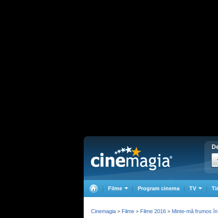
De
Filme
Program cinema
TV
Ti
Cinemagia
Filme
Filme 2016
Minte-mă frumos în
>
>
>