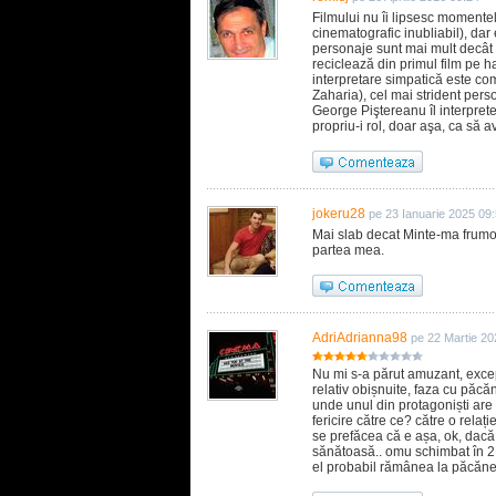
Filmului nu îi lipsesc moment
cinematografic inubliabil), dar e
personaje sunt mai mult decât ar
reciclează din primul film pe 
interpretare simpatică este c
Zaharia), cel mai strident per
George Piştereanu îl interprete
propriu-i rol, doar aşa, ca să 
jokeru28
pe 23 Ianuarie 2025 09
Mai slab decat Minte-ma frumos
partea mea.
AdriAdrianna98
pe 22 Martie 20
Nu mi s-a părut amuzant, except
relativ obișnuite, faza cu păcă
unde unul din protagoniști are 
fericire către ce? către o relați
se prefăcea că e așa, ok, dacă a
sănătoasă.. omu schimbat în 2 c
el probabil rămânea la păcănel