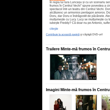
În regia lui Iura Luncașu și cu un scenariu s
frumos în Centrul Vechi" spune povestea a cinc
spectacol într-un teatru din Centrul Vechi. Do
alcătuiesc un armonios pentagon amoros. Dor
Doru, dar Doru e îndrăgostit de păcănele. Ale
mulțumește cu Lucy. Lucy se mulțumește cu toț
iubește Freddy? Că doar nu pe Antonio, sufl
citeşte
Contribuie la această pagină
şi câştigă DVD-uri!
Trailere Minte-mă frumos în Centru
01.44
Imagini Minte-mă frumos în Centru