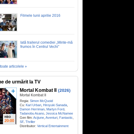
Filmele lunii aprilie 2016
Iată trailerul comediei „Minte-mă
frumos în Centrul Vechi”
toate articolele »
me de urmărit la TV
Mortal Kombat II
(2026)
Mortal Kombat II
Regia:
Simon McQuoid
Cu:
Karl Urban
,
Hiroyuki Sanada
,
,
,
Damon Herriman
Martyn Ford
,
Tadanobu Asano
Jessica McNamee
HBO
Gen film:
Acţiune
,
Aventuri
,
Fantastic
,
20:00
,
SF
Thriller
Distribuitor:
Vertical Entertainment