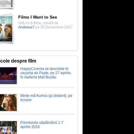
Films I Want to See
listă cu 8 filme, creată de
Andreea7
pe 30 Decembrie 2017
icole despre film
HappyCinema se deschide în
vacanța de Paște, pe 27 aprilie,
în Galleria Mall Buzău
Minte-mă frumos (şi strident), pe
ecrane
Premierele săptămânii 1-7
aprilie 2016