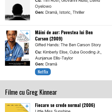
Cu:
Tim Roth, Giovanni Ribisi, David
Oyelowo
Gen:
Dramă, Istoric, Thriller
Mâini de aur: Povestea lui Ben
Carson (2009)
Gifted Hands: The Ben Carson Story
Cu:
Kimberly Elise, Cuba Gooding Jr.,
Aunjanue Ellis-Taylor
Gen:
Dramă
Netflix
Filme cu Greg Kinnear
Fiecare se crede normal (2006)
Little Miss Sunshine