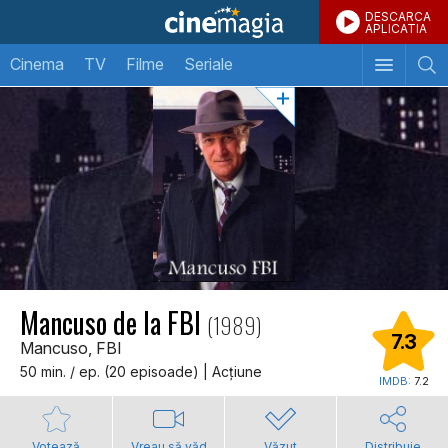
DESCARCA
APLICATIA
Cinema
TV
Filme
Seriale
Mancuso de la FBI
(1989)
7.3
Mancuso, FBI
50 min. / ep. (20 episoade) | Acţiune
IMDB:
7.2
Votează
Vreau să văd
Văzut
Distribuie