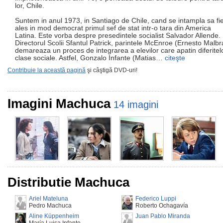
lor, Chile.
Suntem in anul 1973, in Santiago de Chile, cand se intampla sa fi
ales in mod democrat primul sef de stat intr-o tara din America
Latina. Este vorba despre presedintele socialist Salvador Allende.
Directorul Scolii Sfantul Patrick, parintele McEnroe (Ernesto Malbr
demareaza un proces de integrarea a elevilor care apatin diferitel
clase sociale. Astfel, Gonzalo Infante (Matias…
citeşte
Contribuie la această pagină
şi câştigă DVD-uri!
Imagini Machuca
14 imagini
Distributie Machuca
Ariel Mateluna
Federico Luppi
Pedro Machuca
Roberto Ochagavía
Aline Küppenheim
Juan Pablo Miranda