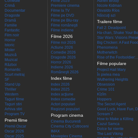
Comedie
Filme 2025
Adrien Brody
Crimă
Premiere cinema
Nicole Kidman
Documentar
Filme la TV
Osvaldo Ríos
Dragoste
Filme pe DVD
Născuţi azi
Dramă
Filme pe Blu-ray
Trailere filme
Familie
Filme româneşti
Fall 2: Deadpoint
Fantastic
Filme indiene
Ha-chan, Shake Your Bo
Film noir
Filme 2026
Star Wars: Visions Presen
Horror
Filme noi 2026
Big Chicken: A Fast Food
Istoric
Actiune 2026
Phenomena
Mister
Comedie 2026
Motherwitch
Muzică
Dragoste 2026
Rise of the Footsoldier:..
Muzical
Horror 2026
Filme populare
Război
Indiene 2026
Romantic
Project Hail Mary
Româneşti 2026
Scurt metraj
În pielea mea
Index filme
SF
Wuthering Heights
Stand Up
Index 2026
Obsession
Thriller
Index 2025
Crime 101
Western
Index acţiune
Kîzîm
Taguri filme
Index comedie
Hoppers
Taguri stiri
Actori populari
The Secret Agent
Arhiva stiri
Regizori populari
Good Luck, Have Fun, D
Program TV
Scream 7
Program cinema
How to Make a Killing
Premii filme
Cinema Bucuresti
Cazul Samca
Premii Oscar
Cinema City Cotroceni
Dolce far niente
Oscar 2026
IMAX
The Last Viking
Oscar 2025
Movieplex Cinema