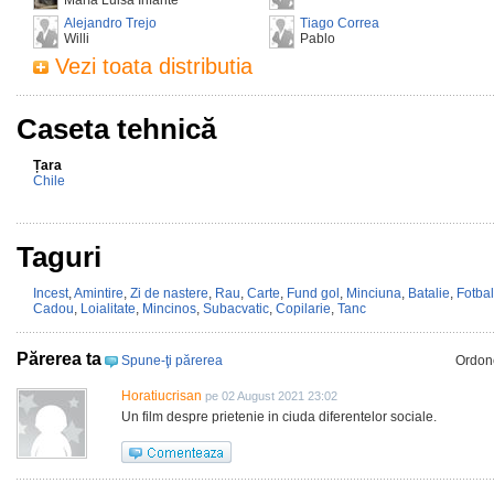
María Luisa Infante
Alejandro Trejo
Tiago Correa
Willi
Pablo
Vezi toata distributia
Caseta tehnică
Țara
Chile
Taguri
Incest
,
Amintire
,
Zi de nastere
,
Rau
,
Carte
,
Fund gol
,
Minciuna
,
Batalie
,
Fotbal
Cadou
,
Loialitate
,
Mincinos
,
Subacvatic
,
Copilarie
,
Tanc
Părerea ta
Spune-ţi părerea
Ordon
Horatiucrisan
pe 02 August 2021 23:02
Un film despre prietenie in ciuda diferentelor sociale.