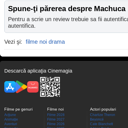
Spune-ţi părerea despre Machuca
Pentru a scrie un review trebuie sa fii autentific
autentifica.
Vezi şi:
filme noi drama
Descarcă aplicaţia Cinemagia
Filme pe genuri
Filme noi
Actori populari
Acţiune
Filme 2028
Charlize Theron
Animaţie
Filme 2027
Beyoncé
Aventuri
Filme 2026
Cate Blanchett