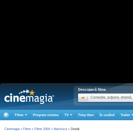
Descoperă filme
Comedie, acţiune, dramă, .
Filme
Program cinema
TV
Timp liber
În curând
Trailer
Cinemagia
Filme
Filme 2004
Machuca
Detalii
>
>
>
>