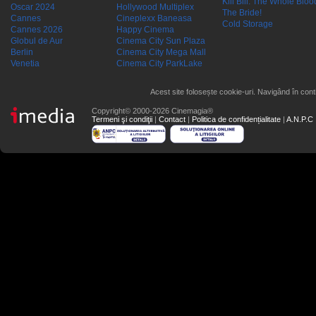
Kill Bill: The Whole Blood
Oscar 2024
Hollywood Multiplex
The Bride!
Cannes
Cineplexx Baneasa
Cold Storage
Cannes 2026
Happy Cinema
Globul de Aur
Cinema City Sun Plaza
Berlin
Cinema City Mega Mall
Venetia
Cinema City ParkLake
Acest site folosește cookie-uri. Navigând în conti
Copyright© 2000-2026 Cinemagia®
Termeni şi condiţii
|
Contact
|
Politica de confidențialitate
|
A.N.P.C