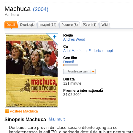
Machuca
(2004)
Machuca
Detalii
Distribuţie
Imagini (14)
Postere (8)
Păreri (1)
Wiki
Regia
Andres Wood
Cu
Ariel Mateluna
,
Federico Luppi
Gen film
Dramă
Ajustează gen
Durata
121 minute
Premiera internațională
24.02.2004
Postere Machuca
Sinopsis Machuca
Mai mult
Doi baieti care provin din clase sociale diferite ajung sa se
imprieteneasca in anii ’70, o perioada destul de tulbure pentru tar