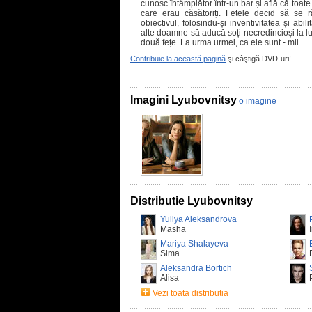
cunosc întâmplător într-un bar și află că toate 
care erau căsătoriți. Fetele decid să se 
obiectivul, folosindu-și inventivitatea și abili
alte doamne să aducă soți necredincioși la l
două fețe. La urma urmei, ca ele sunt - mii...
Contribuie la această pagină
şi câştigă DVD-uri!
Imagini Lyubovnitsy
o imagine
Distributie Lyubovnitsy
Yuliya Aleksandrova
Masha
Mariya Shalayeva
Sima
Aleksandra Bortich
Alisa
Vezi toata distributia