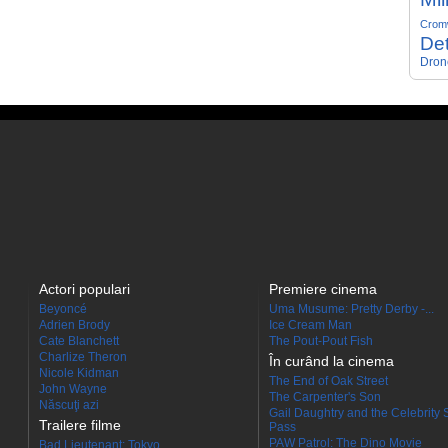
Crom
Det
Dron
Actori populari
Premiere cinema
Beyoncé
Uma Musume: Pretty Derby -...
Adrien Brody
Ice Cream Man
Cate Blanchett
The Pout-Pout Fish
Charlize Theron
În curând la cinema
Nicole Kidman
The End of Oak Street
John Wayne
The Carpenter's Son
Născuţi azi
Gail Daughtry and the Celebrity 
Trailere filme
Pass
PAW Patrol: The Dino Movie
Bad Lieutenant: Tokyo