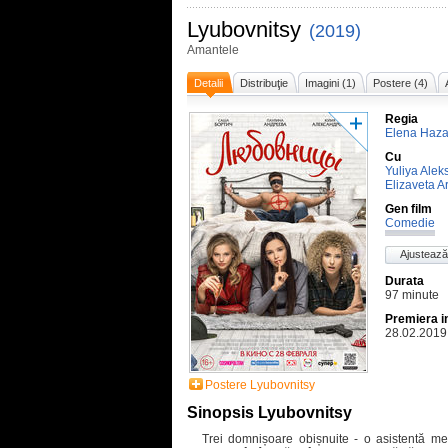
Lyubovnitsy
(2019)
Amantele
Detalii
Distribuţie
Imagini (1)
Postere (4)
Regia
Elena Haz
Cu
Yuliya Ale
Elizaveta 
Gen film
Comedie
Ajustează
Durata
97 minute
Premiera i
28.02.2019
Postere Lyubovnitsy
Sinopsis Lyubovnitsy
Trei domnișoare obișnuite - o asistentă med