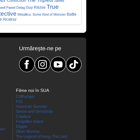
The Triplets
Conviction
James
True
Guy Ritchie
well
Pawel Delag
ective
Metallica: Some Kind of Monster
Battle
e
Alcatraz
Urmăreşte-ne pe
Filme noi în SUA
Cliffhanger
P31
American Summer
Sense and Sensibility
Clayface
Forgotten Island
Digger
Sex
Other Mommy
The Legend of Aang: The Last