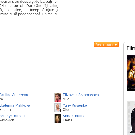
tocmai s-au despărțit de bărbații lor,
răzbune pe ei. Dar când își ating
tățile artistice, ele încep să ajute și
umină și să pedepsească iubitorii cu
Vezi imagini
Fil
Paulina Andreeva
Elizaveta Arzamasova
Ira
Mila
Ekaterina Malikova
Yuriy Kutsenko
Regina
Oleg
Sergey Garmash
Anna Churina
Petrovich
Elena