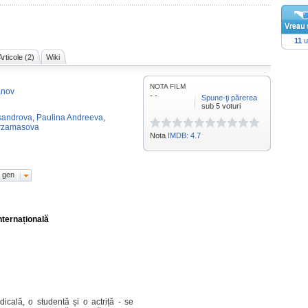
11
u
Articole (2)
Wiki
NOTA FILM
anov
- -
Spune-ţi părerea
sub 5 voturi
ksandrova
,
Paulina Andreeva
,
Arzamasova
Nota
IMDB: 4.7
 gen
nternațională
icală, o studentă și o actriță - se