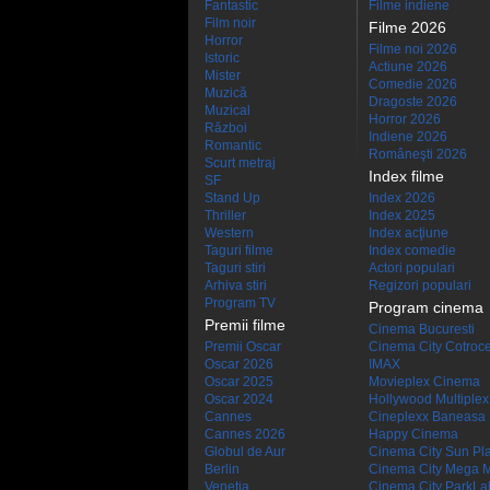
Fantastic
Filme indiene
Film noir
Filme 2026
Horror
Filme noi 2026
Istoric
Actiune 2026
Mister
Comedie 2026
Muzică
Dragoste 2026
Muzical
Horror 2026
Război
Indiene 2026
Romantic
Româneşti 2026
Scurt metraj
Index filme
SF
Stand Up
Index 2026
Thriller
Index 2025
Western
Index acţiune
Taguri filme
Index comedie
Taguri stiri
Actori populari
Arhiva stiri
Regizori populari
Program TV
Program cinema
Premii filme
Cinema Bucuresti
Premii Oscar
Cinema City Cotroc
Oscar 2026
IMAX
Oscar 2025
Movieplex Cinema
Oscar 2024
Hollywood Multiplex
Cannes
Cineplexx Baneasa
Cannes 2026
Happy Cinema
Globul de Aur
Cinema City Sun Pl
Berlin
Cinema City Mega M
Venetia
Cinema City ParkLa