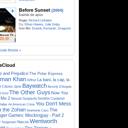
Enterprises
Before Sunset
(2004)
Înainte de apus
Regia:
Richard Linklater
Cu:
Ethan Hawke
,
Julie Delpy
Gen film:
Dramă
,
Romantic
,
Dragoste
Warner TV
20:30
toate filmele »
eCloud
e and Prejudice
The Polar Express
lman Khan
La bani, la cap, la
Arthur
Baywatch
e
Citizen Jane
Beverly D'Angelo
The Other Guys
Now You
d Doni
 Me 2
Sexual Suspects
Dimitrie Cantemir
You Don't Mess
Dallas
An American Crime
h the Zohan
The
Stephanie Cayo
ger Games: Mockingjay - Part 2
Wentworth
Narcos
e Teegarden
ler