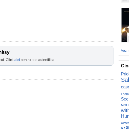
Vezi 
nitsy
cat. Click
aici
pentru a te autentifica.
Cin
Prid
Sa
oas
Leoni
See
Matt 
wit
Hun
Aime
Mil