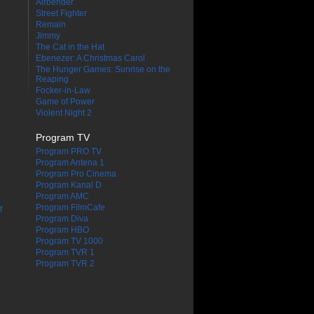
Airbender
Street Fighter
Remain
Jimmy
The Cat in the Hat
Ebenezer: A Christmas Carol
The Hunger Games: Sunrise on the
Reaping
Focker-in-Law
Game of Power
Violent Night 2
Program TV
Program PRO TV
Program Antena 1
Program Pro Cinema
Program Kanal D
Program AMC
Program FilmCafe
f
Program Diva
Program HBO
Program TV 1000
Program TVR 1
Program TVR 2