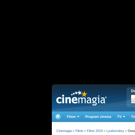
De
Filme
Program cinema
TV
Ti
Cinemagia
Filme
Filme 2019
Lyubovnitsy
Detal
>
>
>
>