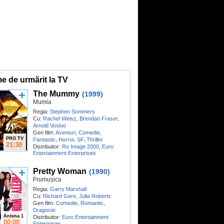
me de urmărit la TV
The Mummy
(1999)
Mumia
Regia:
Stephen Sommers
Cu:
Rachel Weisz
,
Brendan Fraser
,
Arnold Vosloo
Gen film:
Aventuri
,
Comedie
,
PRO TV
,
,
,
Fantastic
Horror
SF
Thriller
21:30
Distribuitor:
Ro Image 2000
,
Euro
Entertainment Enterprises
Pretty Woman
(1990)
Frumușica
Regia:
Garry Marshall
Cu:
Richard Gere
,
Julia Roberts
Gen film:
Comedie
,
Romantic
,
Dragoste
Antena 1
Distribuitor:
Euro Entertainment
00:00