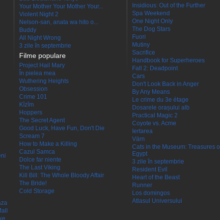
Insidious: Out of the Further
Your Mother Your Mother Your...
Spa Weekend
Violent Night 2
One Night Only
Nelson-san, anata wa hito o...
The Dog Stars
Buddy
Fuori
All Night Wrong
Mutiny
3 zile în septembrie
Sacrifice
Filme populare
Handbook for Superheroes
Project Hail Mary
Fall 2: Deadpoint
În pielea mea
Cars
Wuthering Heights
Don't Look Back in Anger
Obsession
By Any Means
Crime 101
Le crime du 3e étage
Kîzîm
Dosarele orașului alb
Hoppers
Practical Magic 2
The Secret Agent
Coyote vs. Acme
Good Luck, Have Fun, Don't Die
Iertarea
Scream 7
Värn
How to Make a Killing
Cats in the Museum: Treasures o
Cazul Samca
Egypt
eni
Dolce far niente
3 zile în septembrie
The Last Viking
Resident Evil
Kill Bill: The Whole Bloody Affair
Heart of the Beast
The Bride!
Runner
Cold Storage
Los domingos
Atlasul Universului
aza
all
ke