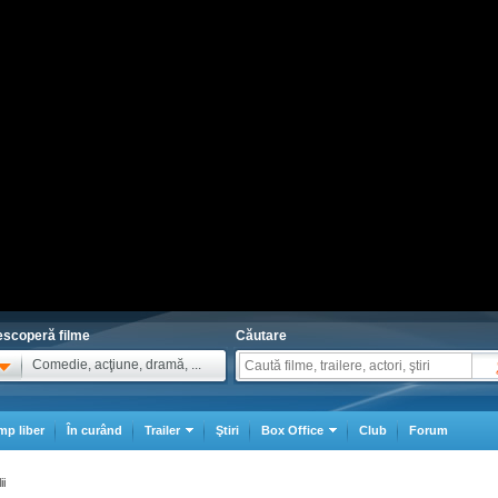
scoperă filme
Căutare
Comedie, acţiune, dramă, ...
mp liber
În curând
Trailer
Ştiri
Box Office
Club
Forum
ii