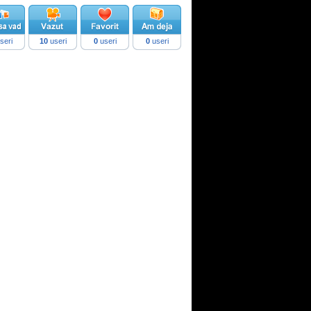
seri
10
useri
0
useri
0
useri