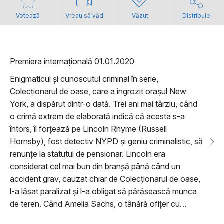
Votează
Vreau să văd
Văzut
Distribuie
Premiera internațională 01.01.2020
Enigmaticul și cunoscutul criminal în serie,
Colecționarul de oase, care a îngrozit orașul New
York, a dispărut dintr-o dată. Trei ani mai târziu, când
o crimă extrem de elaborată indică că acesta s-a
întors, îl forțează pe Lincoln Rhyme (Russell
Hornsby), fost detectiv NYPD și geniu criminalistic, să
renunțe la statutul de pensionar. Lincoln era
considerat cel mai bun din branșă până când un
accident grav, cauzat chiar de Colecționarul de oase,
l-a lăsat paralizat și l-a obligat să părăsească munca
de teren. Când Amelia Sachs, o tânără ofițer cu…