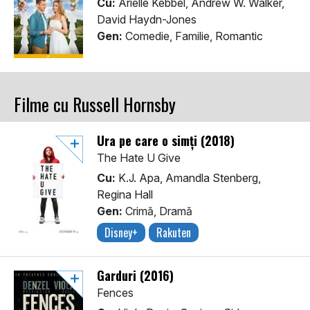
Cu:
Arielle Kebbel, Andrew W. Walker,
David Haydn-Jones
Gen:
Comedie, Familie, Romantic
Filme cu Russell Hornsby
Ura pe care o simți (2018)
The Hate U Give
Cu:
K.J. Apa, Amandla Stenberg,
Regina Hall
Gen:
Crimă, Dramă
Disney+
Rakuten
Garduri (2016)
Fences