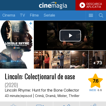
DESCARCA
APLICATIA
Cinema
TV
Filme
Seriale
+ 73
Lincoln: Colecționarul de oase
7.6
(2020)
Lincoln Rhyme: Hunt for the Bone Collector
IMDB:
6.8
43 minute/episod | Crimă, Dramă, Mister, Thriller