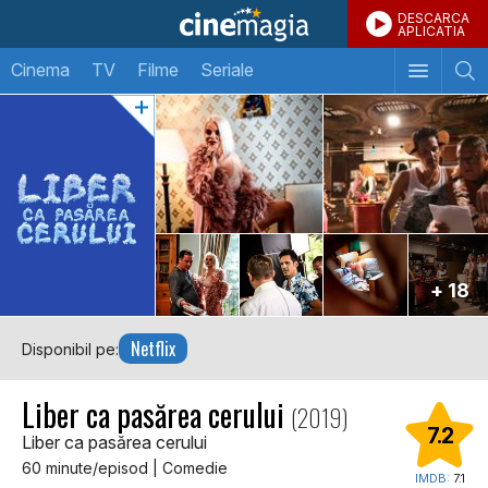
DESCARCA
APLICATIA
Cinema
TV
Filme
Seriale
+ 18
Netflix
Disponibil pe:
Liber ca pasărea cerului
(2019)
7.2
Liber ca pasărea cerului
60 minute/episod | Comedie
IMDB:
7.1