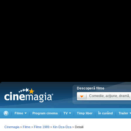
Descoperă filme
Comedie, acţiune, dramă, .
Filme
Program cinema
TV
Timp liber
În curând
Trailer
Cinemagia
Filme
Filme 1989
Kin-Dza-Dza
Detalii
>
>
>
>