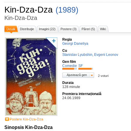
Kin-Dza-Dza
(1989)
Kin-Dza-Dza
Detalii
Distribuţie
Imagini (22)
Postere (3)
Păreri (5)
Wiki
Regia
Georgi Daneliya
Cu
Stanislav Lyubshin
,
Evgeni Leonov
Gen film
Comedie
SF
Ajustează gen
2 voturi
Durata
128 minute
Premiera internațională
24.06.1989
Postere Kin-Dza-Dza
Sinopsis Kin-Dza-Dza