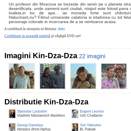
Un profesor din Moscova se trezeste din senin pe o planeta stra
desertificata, unde oamenii sunt ciudati, nisipul este folosit pana s
toaleta,in loc de apa... iar moneda forte sunt chibrituril
Halucinant,nu? Filmul urmareste calatoria si intalnirea cu tot felu
personaje colorate in incercarea de a se reintoarce acasa.
A contribuit la sinopsis-ul filmului:
dido
Contribuie la această pagină
şi câştigă DVD-uri!
Imagini Kin-Dza-Dza
22 imagini
Distributie Kin-Dza-Dza
Stanislav Lyubshin
Evgeni Leonov
Vladimir Nikolaevich Mashkov
Uef, Chatlanin
Georgi Daneliya
Yuri Yakovlev
Abradox (from Alpha)
Bi, Patsak