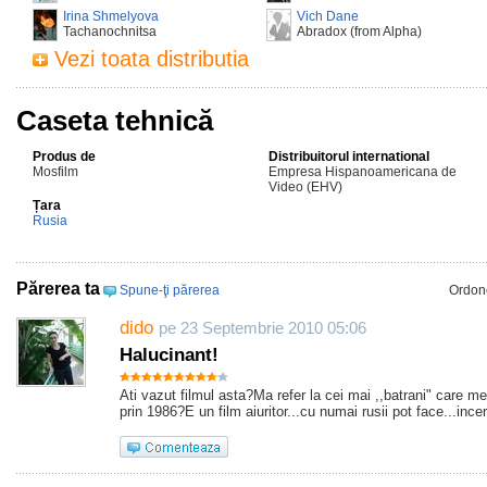
Irina Shmelyova
Vich Dane
Tachanochnitsa
Abradox (from Alpha)
Vezi toata distributia
Caseta tehnică
Produs de
Distribuitorul international
Mosfilm
Empresa Hispanoamericana de
Video (EHV)
Țara
Rusia
Părerea ta
Spune-ţi părerea
Ordon
dido
pe 23 Septembrie 2010 05:06
Halucinant!
Ati vazut filmul asta?Ma refer la cei mai ,,batrani" care 
prin 1986?E un film aiuritor...cu numai rusii pot face...incer