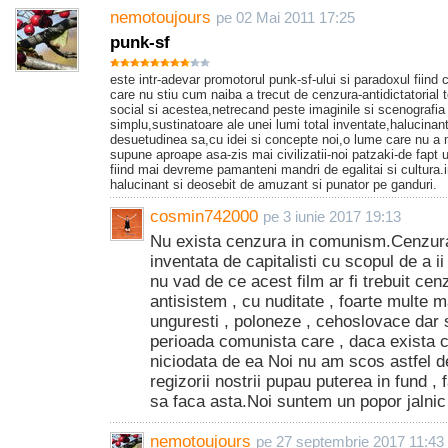
nemotoujours
pe 02 Mai 2011 17:25
punk-sf
este intr-adevar promotorul punk-sf-ului si paradoxul fiind 
care nu stiu cum naiba a trecut de cenzura-antidictatorial t
social si acestea,netrecand peste imaginile si scenografia
simplu,sustinatoare ale unei lumi total inventate,halucinant
desuetudinea sa,cu idei si concepte noi,o lume care nu a 
supune aproape asa-zis mai civilizatii-noi patzaki-de fapt u
fiind mai devreme pamanteni mandri de egalitai si cultura.i
halucinant si deosebit de amuzant si punator pe ganduri.
cosmin742000
pe 3 iunie 2017 19:13
Nu exista cenzura in comunism.Cenzura
inventata de capitalisti cu scopul de a i
nu vad de ce acest film ar fi trebuit cen
antisistem , cu nuditate , foarte multe 
unguresti , poloneze , cehoslovace dar 
perioada comunista care , daca exista c
niciodata de ea Noi nu am scos astfel de
regizorii nostrii pupau puterea in fund , 
sa faca asta.Noi suntem un popor jalnic
nemotoujours
pe 27 septembrie 2017 11:43