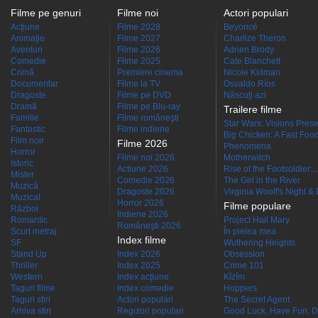
Filme pe genuri
Filme noi
Actori populari
Acţiune
Filme 2028
Beyoncé
Animaţie
Filme 2027
Charlize Theron
Aventuri
Filme 2026
Adrien Brody
Comedie
Filme 2025
Cate Blanchett
Crimă
Premiere cinema
Nicole Kidman
Documentar
Filme la TV
Osvaldo Ríos
Dragoste
Filme pe DVD
Născuţi azi
Dramă
Filme pe Blu-ray
Trailere filme
Familie
Filme româneşti
Star Wars: Visions Presen
Fantastic
Filme indiene
Big Chicken: A Fast Food
Film noir
Filme 2026
Phenomena
Horror
Filme noi 2026
Motherwitch
Istoric
Actiune 2026
Rise of the Footsoldier:..
Mister
Comedie 2026
The Girl in the River
Muzică
Dragoste 2026
Virginia Woolf's Night &
Muzical
Horror 2026
Filme populare
Război
Indiene 2026
Romantic
Project Hail Mary
Româneşti 2026
Scurt metraj
În pielea mea
Index filme
SF
Wuthering Heights
Stand Up
Index 2026
Obsession
Thriller
Index 2025
Crime 101
Western
Index acţiune
Kîzîm
Taguri filme
Index comedie
Hoppers
Taguri stiri
Actori populari
The Secret Agent
Arhiva stiri
Regizori populari
Good Luck, Have Fun, D