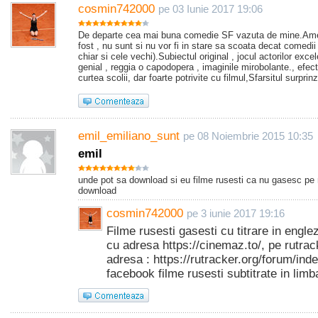
cosmin742000
pe 03 Iunie 2017 19:06
De departe cea mai buna comedie SF vazuta de mine.Ameri
fost , nu sunt si nu vor fi in stare sa scoata decat comedi
chiar si cele vechi).Subiectul original , jocul actorilor excel
genial , reggia o capodopera , imaginile mirobolante., efec
curtea scolii, dar foarte potrivite cu filmul,Sfarsitul surprin
emil_emiliano_sunt
pe 08 Noiembrie 2015 10:35
emil
unde pot sa download si eu filme rusesti ca nu gasesc pe n
download
cosmin742000
pe 3 iunie 2017 19:16
Filme rusesti gasesti cu titrare in engl
cu adresa https://cinemaz.to/, pe rutrack
adresa : https://rutracker.org/forum/in
facebook filme rusesti subtitrate in lim