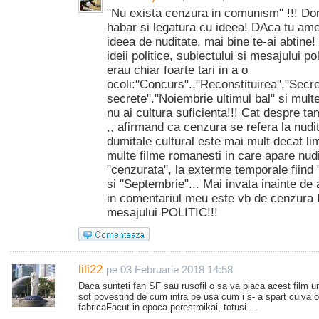
"Nu exista cenzura in comunism" !!! Dom
habar si legatura cu ideea! DAca tu am
ideea de nuditate, mai bine te-ai abtin
ideii politice, subiectului si mesajului po
erau chiar foarte tari in a o
ocoli:"Concurs".,"Reconstituirea","Secre
secrete"."Noiembrie ultimul bal" si multe 
nu ai cultura suficienta!!! Cat despre t
,, afirmand ca cenzura se refera la nudit
dumitale cultural este mai mult decat limi
multe filme romanesti in care apare nudi
"cenzurata", la exterme temporale fiind "
si "Septembrie"... Mai invata inainte de
in comentariul meu este vb de cenzura 
mesajului POLITIC!!!
lili22
pe 03 Februarie 2018 14:58
Daca sunteti fan SF sau rusofil o sa va placa acest film u
sot povestind de cum intra pe usa cum i s- a spart cuiva o
fabricaFacut in epoca perestroikai, totusi....