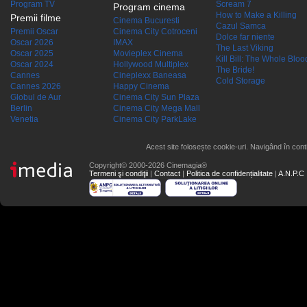
Program TV
Scream 7
Program cinema
How to Make a Killing
Premii filme
Cinema Bucuresti
Cazul Samca
Premii Oscar
Cinema City Cotroceni
Dolce far niente
Oscar 2026
IMAX
The Last Viking
Oscar 2025
Movieplex Cinema
Kill Bill: The Whole Blood
Oscar 2024
Hollywood Multiplex
The Bride!
Cannes
Cineplexx Baneasa
Cold Storage
Cannes 2026
Happy Cinema
Globul de Aur
Cinema City Sun Plaza
Berlin
Cinema City Mega Mall
Venetia
Cinema City ParkLake
Acest site folosește cookie-uri. Navigând în conti
Copyright© 2000-2026 Cinemagia®
Termeni şi condiţii
|
Contact
|
Politica de confidențialitate
|
A.N.P.C