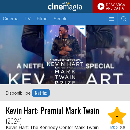
DESCARCA
APLICATIA
Cinema
TV
Filme
Seriale
Netflix
Disponibil pe:
Kevin Hart: Premiul Mark Twain
-
(2024)
Kevin Hart: The Kennedy Center Mark Twain
IMDB:
6.6