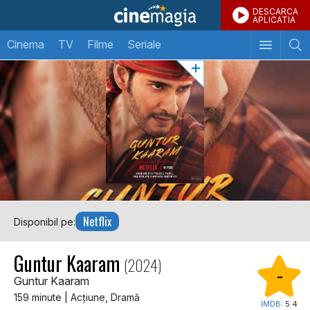
DESCARCA
APLICATIA
Cinema
TV
Filme
Seriale
Netflix
Disponibil pe:
Guntur Kaaram
(2024)
-
Guntur Kaaram
159 minute | Acţiune, Dramă
IMDB:
5.4