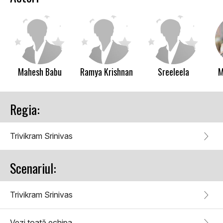
Mahesh Babu
Ramya Krishnan
Sreeleela
M
Regia:
Trivikram Srinivas
Scenariul:
Trivikram Srinivas
Vezi toată echipa