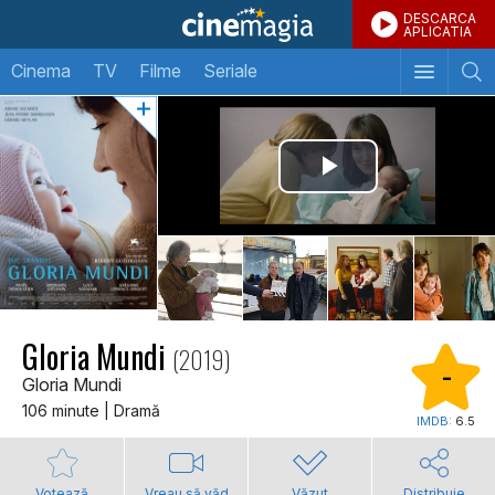
DESCARCA
APLICATIA
Cinema
TV
Filme
Seriale
Gloria Mundi
(2019)
-
Gloria Mundi
106 minute | Dramă
IMDB:
6.5
Votează
Vreau să văd
Văzut
Distribuie