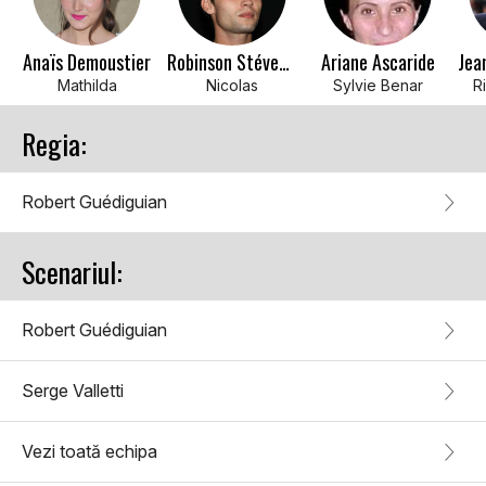
Anaïs Demoustier
Robinson Stévenin
Ariane Ascaride
Mathilda
Nicolas
Sylvie Benar
R
Regia:
Robert Guédiguian
Scenariul:
Robert Guédiguian
Serge Valletti
Vezi toată echipa