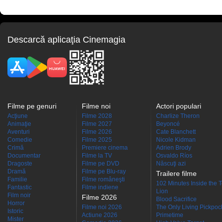
Descarcă aplicaţia Cinemagia
Filme pe genuri
Filme noi
Actori populari
Acţiune
Filme 2028
Charlize Theron
Animaţie
Filme 2027
Beyoncé
Aventuri
Filme 2026
Cate Blanchett
Comedie
Filme 2025
Nicole Kidman
Crimă
Premiere cinema
Adrien Brody
Documentar
Filme la TV
Osvaldo Ríos
Dragoste
Filme pe DVD
Născuţi azi
Dramă
Filme pe Blu-ray
Trailere filme
Familie
Filme româneşti
102 Minutes Inside the 
Fantastic
Filme indiene
Lion
Film noir
Filme 2026
Blood Sacrifice
Horror
Filme noi 2026
The Only Living Pickpocke
Istoric
Actiune 2026
Primetime
Mister