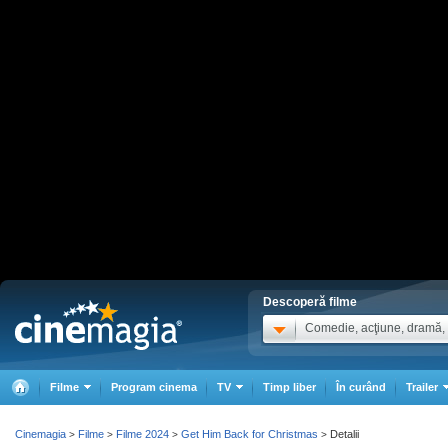
Descoperă filme
Comedie, acţiune, dramă, .
Filme
Program cinema
TV
Timp liber
În curând
Trailer
Cinemagia
Filme
Filme 2024
Get Him Back for Christmas
Detalii
>
>
>
>