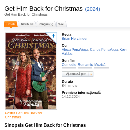
Get Him Back for Christmas
(2024)
Get Him Back for Christmas
Detalii
Distribuţie
Imagini (2)
Wiki
Regia
Brian Herzlinger
Cu
Alexa PenaVega
,
Carlos PenaVega
,
Kevin
Valdez
Gen film
Comedie
Romantic
Muzică
Ajustează gen
Durata
84 minute
Premiera internațională
14.12.2024
Poster Get Him Back for
Christmas
Sinopsis Get Him Back for Christmas