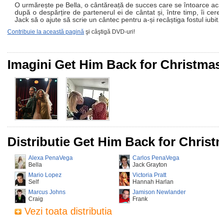
O urmărește pe Bella, o cântăreață de succes care se întoarce a
după o despărțire de partenerul ei de cântat și, între timp, îi cere
Jack să o ajute să scrie un cântec pentru a-și recâștiga fostul iubit
Contribuie la această pagină
şi câştigă DVD-uri!
Imagini Get Him Back for Christma
Distributie Get Him Back for Chris
Alexa PenaVega
Carlos PenaVega
Bella
Jack Grayton
Mario Lopez
Victoria Pratt
Self
Hannah Harlan
Marcus Johns
Jamison Newlander
Craig
Frank
Vezi toata distributia