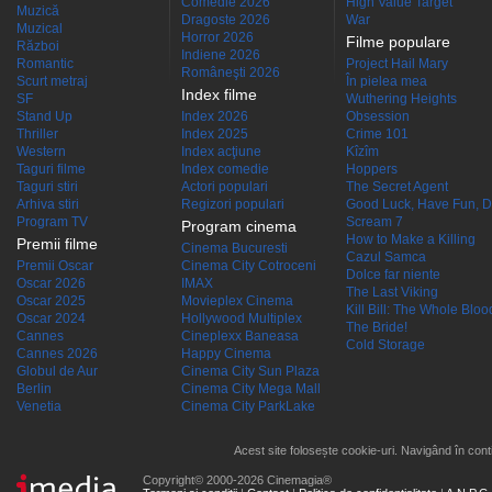
Comedie 2026
High Value Target
Muzică
Dragoste 2026
War
Muzical
Horror 2026
Filme populare
Război
Indiene 2026
Romantic
Project Hail Mary
Româneşti 2026
Scurt metraj
În pielea mea
Index filme
SF
Wuthering Heights
Stand Up
Index 2026
Obsession
Thriller
Index 2025
Crime 101
Western
Index acţiune
Kîzîm
Taguri filme
Index comedie
Hoppers
Taguri stiri
Actori populari
The Secret Agent
Arhiva stiri
Regizori populari
Good Luck, Have Fun, D
Program TV
Scream 7
Program cinema
How to Make a Killing
Premii filme
Cinema Bucuresti
Cazul Samca
Premii Oscar
Cinema City Cotroceni
Dolce far niente
Oscar 2026
IMAX
The Last Viking
Oscar 2025
Movieplex Cinema
Kill Bill: The Whole Blood
Oscar 2024
Hollywood Multiplex
The Bride!
Cannes
Cineplexx Baneasa
Cold Storage
Cannes 2026
Happy Cinema
Globul de Aur
Cinema City Sun Plaza
Berlin
Cinema City Mega Mall
Venetia
Cinema City ParkLake
Acest site folosește cookie-uri. Navigând în conti
Copyright© 2000-2026 Cinemagia®