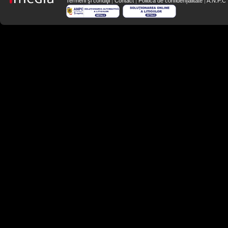
Termeni şi condiţii
|
Contact
|
Politica de confidențialitate
|
A.N.P.C