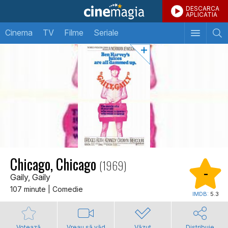
DESCARCA
APLICATIA
Cinema
TV
Filme
Seriale
Chicago, Chicago
(1969)
-
Gaily, Gaily
107 minute | Comedie
IMDB:
5.3
Votează
Vreau să văd
Văzut
Distribuie