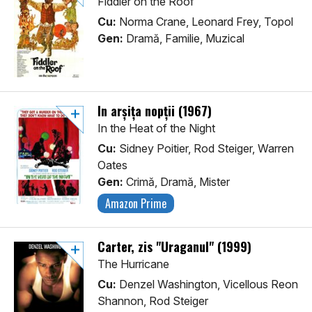
Fiddler on the Roof
Cu:
Norma Crane, Leonard Frey, Topol
Gen:
Dramă, Familie, Muzical
În arșița nopții (1967)
In the Heat of the Night
Cu:
Sidney Poitier, Rod Steiger, Warren
Oates
Gen:
Crimă, Dramă, Mister
Amazon Prime
Carter, zis "Uraganul" (1999)
The Hurricane
Cu:
Denzel Washington, Vicellous Reon
Shannon, Rod Steiger