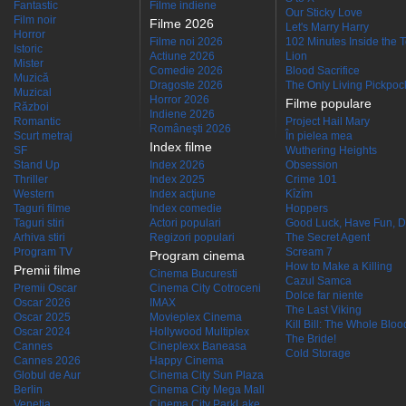
Fantastic
Filme indiene
Our Sticky Love
Film noir
Filme 2026
Let's Marry Harry
Horror
Filme noi 2026
102 Minutes Inside the 
Istoric
Actiune 2026
Lion
Mister
Comedie 2026
Blood Sacrifice
Muzică
Dragoste 2026
The Only Living Pickpocke
Muzical
Horror 2026
Filme populare
Război
Indiene 2026
Romantic
Project Hail Mary
Româneşti 2026
Scurt metraj
În pielea mea
Index filme
SF
Wuthering Heights
Stand Up
Index 2026
Obsession
Thriller
Index 2025
Crime 101
Western
Index acţiune
Kîzîm
Taguri filme
Index comedie
Hoppers
Taguri stiri
Actori populari
Good Luck, Have Fun, D
Arhiva stiri
Regizori populari
The Secret Agent
Program TV
Scream 7
Program cinema
How to Make a Killing
Premii filme
Cinema Bucuresti
Cazul Samca
Premii Oscar
Cinema City Cotroceni
Dolce far niente
Oscar 2026
IMAX
The Last Viking
Oscar 2025
Movieplex Cinema
Kill Bill: The Whole Blood
Oscar 2024
Hollywood Multiplex
The Bride!
Cannes
Cineplexx Baneasa
Cold Storage
Cannes 2026
Happy Cinema
Globul de Aur
Cinema City Sun Plaza
Berlin
Cinema City Mega Mall
Venetia
Cinema City ParkLake