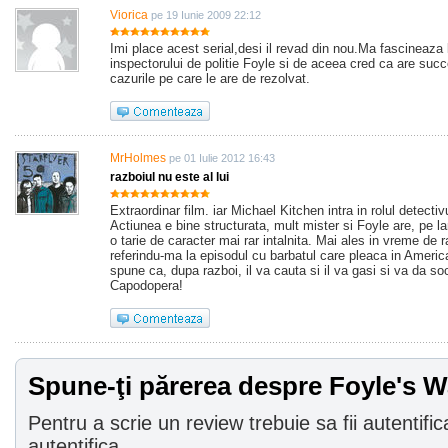
Viorica
pe 19 Iunie 2009 22:12
Imi place acest serial,desi il revad din nou.Ma fascineaza 
inspectorului de politie Foyle si de aceea cred ca are succ
cazurile pe care le are de rezolvat.
MrHolmes
pe 01 Iulie 2012 16:43
razboiul nu este al lui
Extraordinar film. iar Michael Kitchen intra in rolul detectiv
Actiunea e bine structurata, mult mister si Foyle are, pe la
o tarie de caracter mai rar intalnita. Mai ales in vreme de 
referindu-ma la episodul cu barbatul care pleaca in America
spune ca, dupa razboi, il va cauta si il va gasi si va da so
Capodopera!
Spune-ţi părerea despre Foyle's W
Pentru a scrie un review trebuie sa fii autentific
autentifica.