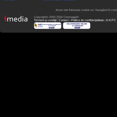
Acest site folosește cookie-uri. Navigând în conti
Copyright© 2000-2026 Cinemagia®
Termeni şi condiţii
|
Contact
|
Politica de confidențialitate
|
A.N.P.C