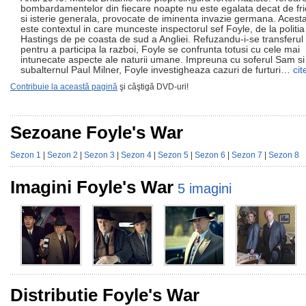
bombardamentelor din fiecare noapte nu este egalata decat de fri
si isterie generala, provocate de iminenta invazie germana. Acest
este contextul in care munceste inspectorul sef Foyle, de la politia
Hastings de pe coasta de sud a Angliei. Refuzandu-i-se transferul
pentru a participa la razboi, Foyle se confrunta totusi cu cele mai
intunecate aspecte ale naturii umane. Impreuna cu soferul Sam si
subalternul Paul Milner, Foyle investigheaza cazuri de furturi…
cit
Contribuie la această pagină
şi câştigă DVD-uri!
Sezoane Foyle's War
Sezon 1
|
Sezon 2
|
Sezon 3
|
Sezon 4
|
Sezon 5
|
Sezon 6
|
Sezon 7
|
Sezon 8
Imagini Foyle's War
5 imagini
Distributie Foyle's War