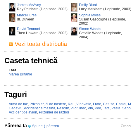
James McAvoy
Emily Blunt
Ray Pritchard (1 episode, 2002)
Lucy Markham (1 episode, 2003
Marcel Iureș
Sophia Myles
dl. Duveen
Susan Gascoigne (1 episode,
2002)
David Tennant
Simon Woods
Theo Howard (1 episode, 2002)
Greville Woods (1 episode,
2004)
Vezi toata distributia
Caseta tehnică
Țara
Marea Britanie
Taguri
Arma de foc
,
Prizonier
,
Zi de nastere
,
Rau
,
Vinovatie
,
Frate
,
Catuse
,
Castel
,
M
Cadavru
,
Accident de masina
,
Pescuit
,
Pilot
,
Inec
,
Vin
,
Pod
,
Tata
,
Peste
,
Sabot
Accident de avion
,
Prizonier de razboi
Părerea ta
Spune-ţi părerea
Ordon