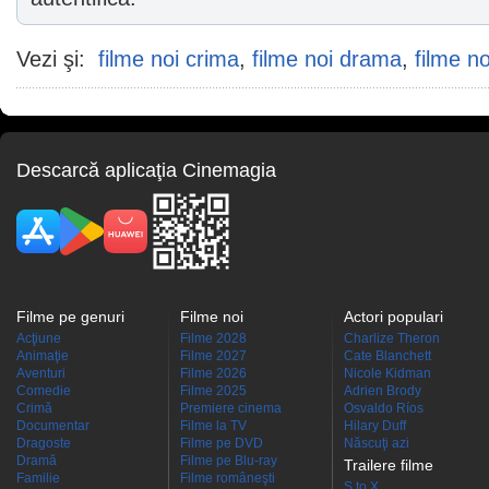
Vezi şi:
filme noi crima
,
filme noi drama
,
filme no
Descarcă aplicaţia Cinemagia
Filme pe genuri
Filme noi
Actori populari
Acţiune
Filme 2028
Charlize Theron
Animaţie
Filme 2027
Cate Blanchett
Aventuri
Filme 2026
Nicole Kidman
Comedie
Filme 2025
Adrien Brody
Crimă
Premiere cinema
Osvaldo Ríos
Documentar
Filme la TV
Hilary Duff
Dragoste
Filme pe DVD
Născuţi azi
Dramă
Filme pe Blu-ray
Trailere filme
Familie
Filme româneşti
S to X