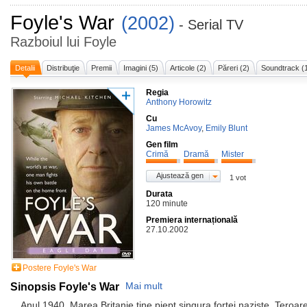
Foyle's War
(2002)
- Serial TV
Razboiul lui Foyle
Detalii
Distribuţie
Premii
Imagini (5)
Articole (2)
Păreri (2)
Soundtrack (
Regia
Anthony Horowitz
Cu
James McAvoy
,
Emily Blunt
Gen film
Crimă
Dramă
Mister
Ajustează gen
1 vot
Durata
120 minute
Premiera internațională
27.10.2002
Postere Foyle's War
Sinopsis Foyle's War
Mai mult
Anul 1940. Marea Britanie tine piept singura fortei naziste. Teroar