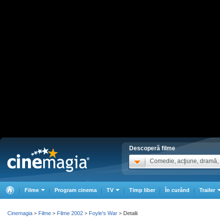
Descoperă filme
Comedie, acţiune, dramă, .
Filme
Program cinema
TV
Timp liber
În curând
Trailer
Cinemagia
Filme
Filme 2002
Foyle's War
Detalii
>
>
>
>