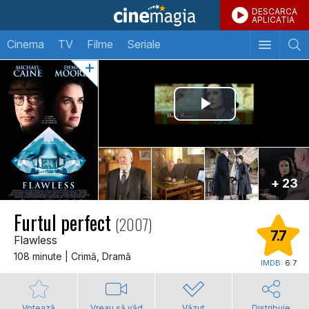
DESCARCA
APLICATIA
Cinema
TV
Filme
Seriale
+ 23
Furtul perfect
(2007)
7.7
Flawless
108 minute | Crimă, Dramă
IMDB:
6.7
Votează
Vreau să văd
Văzut
Distribuie