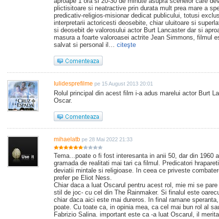
aproape 1 ora si 20-30 de minute asupra scenelor care de
plictisitoare si neatractive prin durata mult prea mare a sp
predicativ-religios-misionar dedicat publicului, totusi exclus
interpretarii actoricesti deosebite, chiar uluitoare si superla
si deosebit de valorosului actor Burt Lancaster dar si apro
masura a foarte valoroasei actrite Jean Simmons, filmul es
salvat si personal il…
citeşte
Iulidesprefilme
pe 15 August 2013 20:01
Rolul principal din acest film i-a adus marelui actor Burt L
Oscar.
mihaelatb
pe 28 Mai 2022 21:33
Tema...poate o fi fost interesanta in anii 50, dar din 1960
gramada de realitati mai tari ca filmul. Predicatori hraparet
deviatii mintale si religioase. In ceea ce priveste combaterea
prefer pe Eliot Ness.
Chiar daca a luat Oscarul pentru acest rol, mie mi se par
stil de joc- cu cel din The Rainmaker. Si finalul este oar
chiar daca aici este mai dureros. In final ramane speranta,
poate. Cu toate ca, in opinia mea, ca cel mai bun rol al sa
Fabrizio Salina. important este ca -a luat Oscarul, il merita