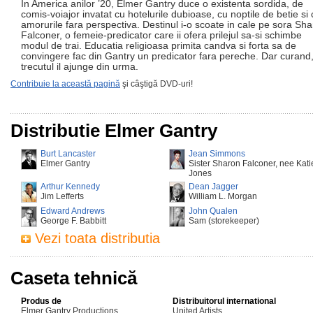
In America anilor ’20, Elmer Gantry duce o existenta sordida, de
comis-voiajor invatat cu hotelurile dubioase, cu noptile de betie si 
amorurile fara perspectiva. Destinul i-o scoate in cale pe sora Sh
Falconer, o femeie-predicator care ii ofera prilejul sa-si schimbe
modul de trai. Educatia religioasa primita candva si forta sa de
convingere fac din Gantry un predicator fara pereche. Dar curand
trecutul il ajunge din urma.
Contribuie la această pagină
şi câştigă DVD-uri!
Distributie Elmer Gantry
Burt Lancaster
Jean Simmons
Elmer Gantry
Sister Sharon Falconer, nee Kati
Jones
Arthur Kennedy
Dean Jagger
Jim Lefferts
William L. Morgan
Edward Andrews
John Qualen
George F. Babbitt
Sam (storekeeper)
Vezi toata distributia
Caseta tehnică
Produs de
Distribuitorul international
Elmer Gantry Productions
United Artists