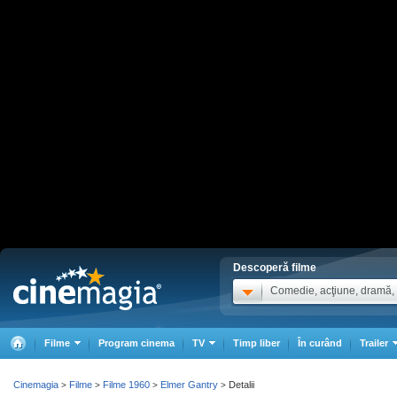
Descoperă filme
Comedie, acţiune, dramă, .
Filme
Program cinema
TV
Timp liber
În curând
Trailer
Cinemagia
Filme
Filme 1960
Elmer Gantry
Detalii
>
>
>
>