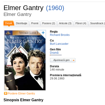
Elmer Gantry
(1960)
Elmer Gantry
Detalii
Distribuţie
Premii
Postere (2)
Articole (3)
Păreri (4)
Soundtrack (
Regia
Richard Brooks
Cu
Burt Lancaster
Gen film
Dramă
Ajustează gen
Durata
146 minute
Premiera internațională
29.06.1960
Postere Elmer Gantry
Sinopsis Elmer Gantry