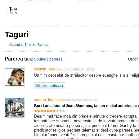
Țara
SUA
Taguri
Scandal
,
Poker
,
Panica
Părerea ta
Spune-ţi părerea
Ordon
cosmin_kedii
pe 17 August 2013 15:12
Un film deosebit de strălucitor despre evanghelism și relig
serban_ionescu
pe 09 Martie 2017 01:21
Burt Lancaster si Jean Simmons, fac un recital actoricesc de
Desi filmul face inca din primele minute o trecere abrupta
instantanee si practic neverosimila de la viata practic de
alcoolic afemeiat a personajului principal Elmer Gantry la
predicator religios sectant talentat si desi dupa parerea m
filmului "pacatuieste" si la capitolul unei insistente mult p