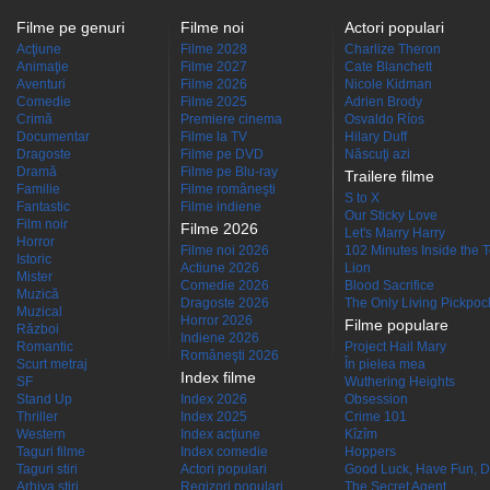
Filme pe genuri
Filme noi
Actori populari
Acţiune
Filme 2028
Charlize Theron
Animaţie
Filme 2027
Cate Blanchett
Aventuri
Filme 2026
Nicole Kidman
Comedie
Filme 2025
Adrien Brody
Crimă
Premiere cinema
Osvaldo Ríos
Documentar
Filme la TV
Hilary Duff
Dragoste
Filme pe DVD
Născuţi azi
Dramă
Filme pe Blu-ray
Trailere filme
Familie
Filme româneşti
S to X
Fantastic
Filme indiene
Our Sticky Love
Film noir
Filme 2026
Let's Marry Harry
Horror
Filme noi 2026
102 Minutes Inside the 
Istoric
Actiune 2026
Lion
Mister
Comedie 2026
Blood Sacrifice
Muzică
Dragoste 2026
The Only Living Pickpocke
Muzical
Horror 2026
Filme populare
Război
Indiene 2026
Romantic
Project Hail Mary
Româneşti 2026
Scurt metraj
În pielea mea
Index filme
SF
Wuthering Heights
Stand Up
Index 2026
Obsession
Thriller
Index 2025
Crime 101
Western
Index acţiune
Kîzîm
Taguri filme
Index comedie
Hoppers
Taguri stiri
Actori populari
Good Luck, Have Fun, D
Arhiva stiri
Regizori populari
The Secret Agent