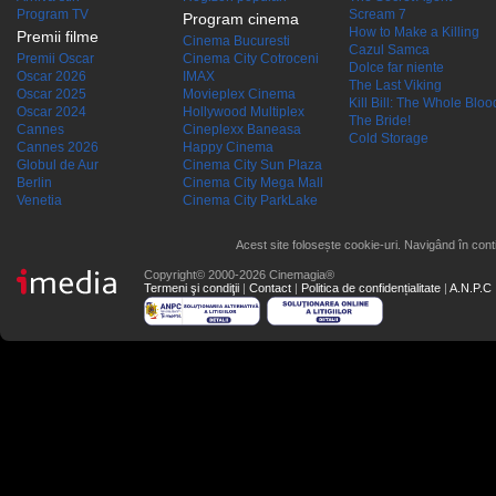
Program TV
Scream 7
Program cinema
How to Make a Killing
Premii filme
Cinema Bucuresti
Cazul Samca
Premii Oscar
Cinema City Cotroceni
Dolce far niente
Oscar 2026
IMAX
The Last Viking
Oscar 2025
Movieplex Cinema
Kill Bill: The Whole Blood
Oscar 2024
Hollywood Multiplex
The Bride!
Cannes
Cineplexx Baneasa
Cold Storage
Cannes 2026
Happy Cinema
Globul de Aur
Cinema City Sun Plaza
Berlin
Cinema City Mega Mall
Venetia
Cinema City ParkLake
Acest site folosește cookie-uri. Navigând în conti
Copyright© 2000-2026 Cinemagia®
Termeni şi condiţii
|
Contact
|
Politica de confidențialitate
|
A.N.P.C