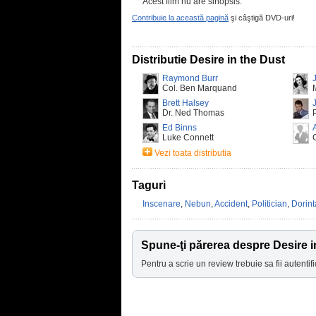
Acest film nu are sinopsis.
Contribuie la această pagină
şi câştigă DVD-uri!
Distributie Desire in the Dust
Raymond Burr
Col. Ben Marquand
Brett Halsey
Dr. Ned Thomas
Ed Binns
Luke Connett
Vezi toata distributia
Taguri
Inscenare
,
Nebun
,
Accident
,
Politician
,
Dorint
Spune-ţi părerea despre Desire i
Pentru a scrie un review trebuie sa fii autentifi