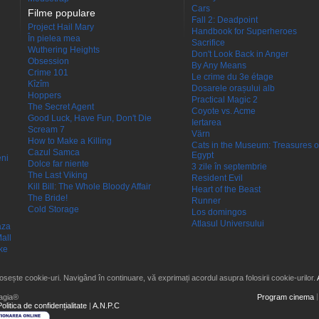
Cars
Filme populare
Fall 2: Deadpoint
Project Hail Mary
Handbook for Superheroes
În pielea mea
Sacrifice
Wuthering Heights
Don't Look Back in Anger
Obsession
By Any Means
Crime 101
Le crime du 3e étage
Kîzîm
Dosarele orașului alb
Hoppers
Practical Magic 2
The Secret Agent
Coyote vs. Acme
Good Luck, Have Fun, Don't Die
Iertarea
Scream 7
Värn
How to Make a Killing
Cats in the Museum: Treasures o
Cazul Samca
Egypt
eni
Dolce far niente
3 zile în septembrie
The Last Viking
Resident Evil
Kill Bill: The Whole Bloody Affair
Heart of the Beast
The Bride!
Runner
Cold Storage
Los domingos
Atlasul Universului
aza
all
ke
losește cookie-uri. Navigând în continuare, vă exprimați acordul asupra folosirii cookie-urilor.
agia®
Program cinema
Politica de confidențialitate
|
A.N.P.C