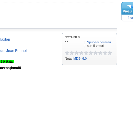
4
us
NOTA FILM
Claxton
- -
Spune-ţi părerea
sub 5 voturi
urr
,
Joan Bennett
Nota
IMDB: 6.0
nternațională