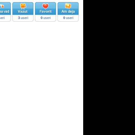
eri
3
useri
0
useri
0
useri