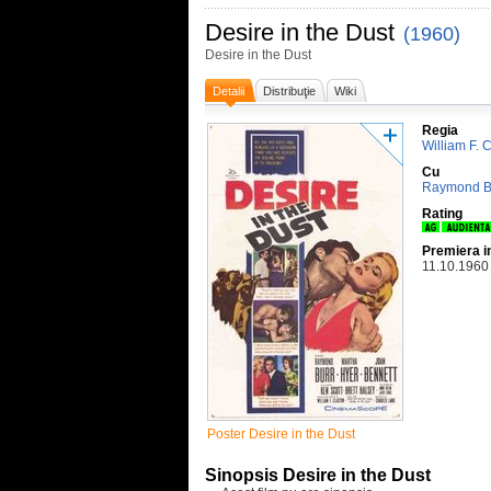
Desire in the Dust
(1960)
Desire in the Dust
Detalii
Distribuţie
Wiki
Regia
William F. 
Cu
Raymond B
Rating
Premiera i
11.10.1960
Poster Desire in the Dust
Sinopsis Desire in the Dust