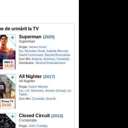
me de urmărit la TV
Superman
(2025)
Superman
Regia:
James Gunn
Cu:
Nicholas Hoult
,
Isabela Merced
,
,
David Corenswet
Rachel Brosnahan
Gen film:
Acţiune
,
Aventuri
,
Fantastic
HBO 2
Distribuitor:
Vertical Entertainment
18:20
All Nighter
(2017)
All Nighter
Regia:
Gavin Wiesen
Cu:
J.K. Simmons
,
Kristen Schaal
,
Lio
Tipton
Gen film:
Comedie
,
Dramă
Prima TV
20:00
Closed Circuit
(2013)
Conspirația
Regia:
John Crowley