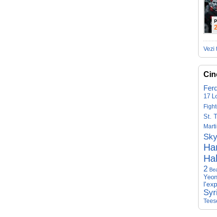
P
Vezi 
Cin
Fer
17
L
Fight
St. 
Mart
Sky
Har
Hal
2
Be
Yeon
l'ex
Syr
Tees