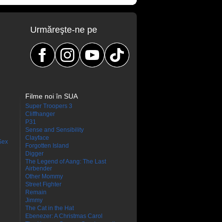
Urmăreşte-ne pe
Filme noi în SUA
Super Troopers 3
Cliffhanger
P31
Sense and Sensibility
Clayface
Sex
Forgotten Island
Digger
The Legend of Aang: The Last
Airbender
Other Mommy
Street Fighter
Remain
Jimmy
The Cat in the Hat
Ebenezer: A Christmas Carol