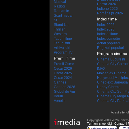
Muzical
Horror 2026
Război
Indiene 2026
Romantic
Româneşti 2026
Scurt metraj
Index filme
SF
Stand Up
Index 2026
Thriller
Index 2025
Western
Index acţiune
Taguri filme
Index comedie
Taguri stiri
Actori populari
Arhiva stiri
Regizori populari
Program TV
Program cinema
Premii filme
Cinema Bucuresti
Premii Oscar
Cinema City Cotroc
Oscar 2026
IMAX
Oscar 2025
Movieplex Cinema
Oscar 2024
Hollywood Multiplex
Cannes
Cineplexx Baneasa
Cannes 2026
Happy Cinema
Globul de Aur
Cinema City Sun Pl
Berlin
Cinema City Mega M
Venetia
Cinema City ParkLa
Acest site fo
Copyright© 2000-2026 Cinem
Termeni şi condiţii
|
Contact
|