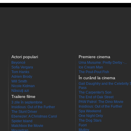
Actori populari
Premiere cinema
Beyoncé
Uma Musume: Pretty Derby -...
Sofía Vergara
Ice Cream Man
Tom Hanks
The Pout-Pout Fish
Adrien Brody
În curând la cinema
Will Smith
Gail Daughtry and the Celebrity 
Nicole Kidman
Pass
Născuţi azi
The Carpenter's Son
Trailere filme
The End of Oak Street
PAW Patrol: The Dino Movie
3 zile în septembrie
Insidious: Out of the Further
Insidious: Out of the Further
Spa Weekend
The Stunt Driver
One Night Only
Ebenezer: A Christmas Carol
The Dog Stars
Spider Island
Fuori
Matchbox the Movie
Mutiny
Mousetrap