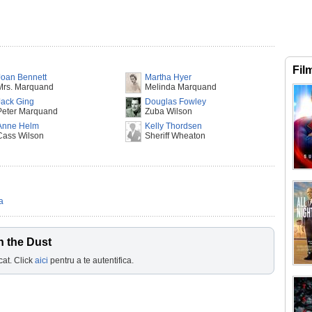
Fil
Joan Bennett
Martha Hyer
Mrs. Marquand
Melinda Marquand
Jack Ging
Douglas Fowley
Peter Marquand
Zuba Wilson
Anne Helm
Kelly Thordsen
Cass Wilson
Sheriff Wheaton
a
n the Dust
cat. Click
aici
pentru a te autentifica.