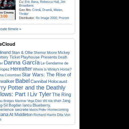
Cu:
Eric Bana
,
Rebecca Hall
,
Jim
Broadbent
Gen film:
Crimă
,
Dramă
,
Mister
,
ro Cinema
Thriller
23:00
Distribuitor:
Ro Image 2000
,
Prorom
toate filmele »
eCloud
dinand
Stan & Ollie
Mickey
Shemar Moore
ottery Ticket
Playhouse Presents
Death
Danna García
Le Gendarme de
er
Hereafter
Tropez
Where Is Winky's Horse?
Star Wars: The Rise of
ina Colombari
Babel
walker
Cannibal Holocaust
ry Potter and the Deathly
lows: Part I
Liv Tyler
The Ring
Dao shi xia shan
Jang
au Bridges
Marimar Vega
Bogdan Iancu
Blueberry,
g-Sil
perience secrete
Homecoming
Mekhi Phifer
iana
At Middleton
Richard Harris
Dita Von
e