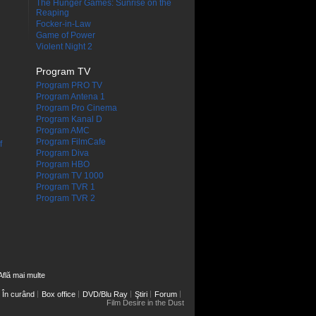
The Hunger Games: Sunrise on the
Reaping
Focker-in-Law
Game of Power
Violent Night 2
Program TV
Program PRO TV
Program Antena 1
Program Pro Cinema
Program Kanal D
Program AMC
Program FilmCafe
f
Program Diva
Program HBO
Program TV 1000
Program TVR 1
Program TVR 2
Află mai multe
În curând
Box office
DVD/Blu Ray
Ştiri
Forum
Film Desire in the Dust