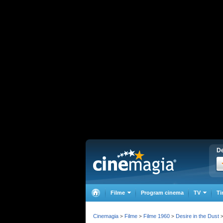
De
Filme
Program cinema
TV
Ti
Cinemagia
Filme
Filme 1960
Desire in the Dust
>
>
>