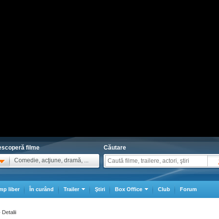
scoperă filme
Căutare
Comedie, acţiune, dramă, ...
mp liber
În curând
Trailer
Ştiri
Box Office
Club
Forum
Detalii
>