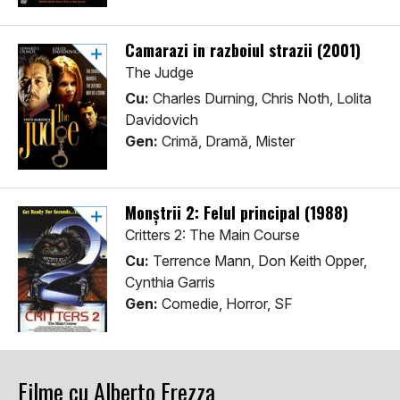
Camarazi in razboiul strazii (2001)
The Judge
Cu:
Charles Durning, Chris Noth, Lolita
Davidovich
Gen:
Crimă, Dramă, Mister
Monștrii 2: Felul principal (1988)
Critters 2: The Main Course
Cu:
Terrence Mann, Don Keith Opper,
Cynthia Garris
Gen:
Comedie, Horror, SF
Filme cu Alberto Frezza