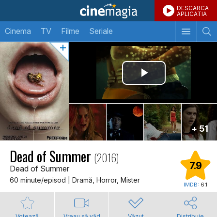
DESCARCA
APLICATIA
Cinema
TV
Filme
Seriale
+ 51
Dead of Summer
(2016)
7.9
Dead of Summer
60 minute/episod | Dramă, Horror, Mister
IMDB:
6.1
Votează
Vreau să văd
Văzut
Distribuie