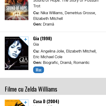
Sound of Hope: The Story of Possum
Trot
Cu:
Nika Williams, Demetrius Grosse,
Elizabeth Mitchell
Gen:
Dramă
Gia (1998)
Gia
Cu:
Angelina Jolie, Elizabeth Mitchell,
Eric Michael Cole
Gen:
Biografic, Dramă, Romantic
Max
Filme cu Zelda Williams
Casa D (2004)