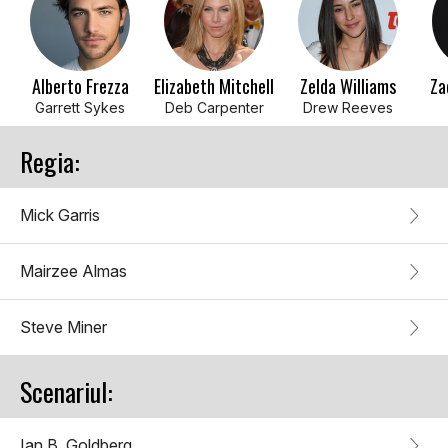
Alberto Frezza
Elizabeth Mitchell
Zelda Williams
Za
Garrett Sykes
Deb Carpenter
Drew Reeves
Regia:
Mick Garris
Mairzee Almas
Steve Miner
Scenariul:
Ian B. Goldberg