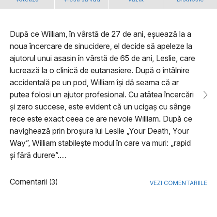
După ce William, în vârstă de 27 de ani, eșuează la a
noua încercare de sinucidere, el decide să apeleze la
ajutorul unui asasin în vârstă de 65 de ani, Leslie, care
lucrează la o clinică de eutanasiere. După o întâlnire
accidentală pe un pod, William își dă seama că ar
putea folosi un ajutor profesional. Cu atâtea încercări
și zero succese, este evident că un ucigaș cu sânge
rece este exact ceea ce are nevoie William. După ce
navighează prin broșura lui Leslie „Your Death, Your
Way”, William stabilește modul în care va muri: „rapid
și fără durere”.…
Comentarii
(3)
VEZI COMENTARIILE