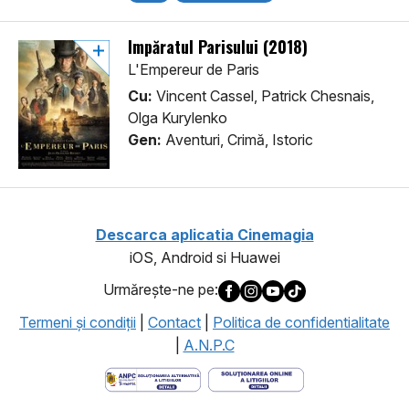
Împăratul Parisului (2018)
L'Empereur de Paris
Cu:
Vincent Cassel, Patrick Chesnais,
Olga Kurylenko
Gen:
Aventuri, Crimă, Istoric
Descarca aplicatia Cinemagia
iOS, Android si Huawei
Urmăreşte-ne pe:
Termeni şi condiţii
|
Contact
|
Politica de confidentialitate
|
A.N.P.C