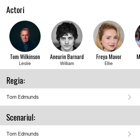
Actori
Tom Wilkinson
Aneurin Barnard
Freya Mavor
M
Leslie
William
Ellie
Regia:
Tom Edmunds
Scenariul:
Tom Edmunds