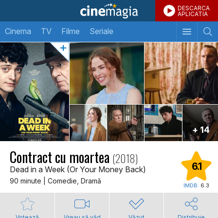
DESCARCA
APLICATIA
Cinema
TV
Filme
Seriale
+ 14
Contract cu moartea
(2018)
6.1
Dead in a Week (Or Your Money Back)
90 minute | Comedie, Dramă
IMDB:
6.3
Votează
Vreau să văd
Văzut
Distribuie