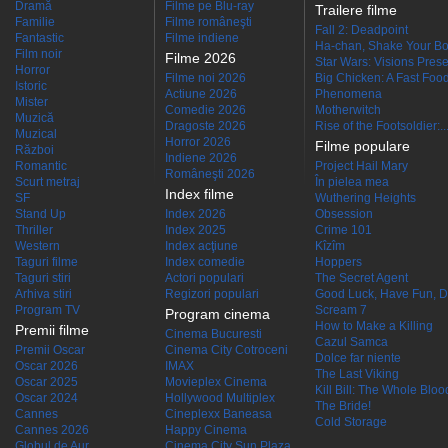
Dramă
Filme pe Blu-ray
Trailere filme
Familie
Filme româneşti
Fall 2: Deadpoint
Fantastic
Filme indiene
Ha-chan, Shake Your Bo
Film noir
Filme 2026
Star Wars: Visions Presen
Horror
Filme noi 2026
Big Chicken: A Fast Food
Istoric
Actiune 2026
Phenomena
Mister
Comedie 2026
Motherwitch
Muzică
Dragoste 2026
Rise of the Footsoldier:..
Muzical
Horror 2026
Filme populare
Război
Indiene 2026
Romantic
Project Hail Mary
Româneşti 2026
Scurt metraj
În pielea mea
Index filme
SF
Wuthering Heights
Stand Up
Index 2026
Obsession
Thriller
Index 2025
Crime 101
Western
Index acţiune
Kîzîm
Taguri filme
Index comedie
Hoppers
Taguri stiri
Actori populari
The Secret Agent
Arhiva stiri
Regizori populari
Good Luck, Have Fun, D
Program TV
Scream 7
Program cinema
How to Make a Killing
Premii filme
Cinema Bucuresti
Cazul Samca
Premii Oscar
Cinema City Cotroceni
Dolce far niente
Oscar 2026
IMAX
The Last Viking
Oscar 2025
Movieplex Cinema
Kill Bill: The Whole Blood
Oscar 2024
Hollywood Multiplex
The Bride!
Cannes
Cineplexx Baneasa
Cold Storage
Cannes 2026
Happy Cinema
Globul de Aur
Cinema City Sun Plaza