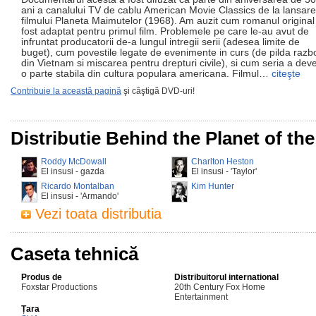
ani a canalului TV de cablu American Movie Classics de la lansar
filmului Planeta Maimutelor (1968). Am auzit cum romanul original
fost adaptat pentru primul film. Problemele pe care le-au avut de
infruntat producatorii de-a lungul intregii serii (adesea limite de
buget), cum povestile legate de evenimente in curs (de pilda razbo
din Vietnam si miscarea pentru drepturi civile), si cum seria a deve
o parte stabila din cultura populara americana. Filmul…
citeşte
Contribuie la această pagină
şi câştigă DVD-uri!
Distributie Behind the Planet of th
Roddy McDowall
Charlton Heston
El insusi - gazda
El insusi - 'Taylor'
Ricardo Montalban
Kim Hunter
El insusi - 'Armando'
Vezi toata distributia
Caseta tehnică
Produs de
Distribuitorul international
Foxstar Productions
20th Century Fox Home
Entertainment
Țara