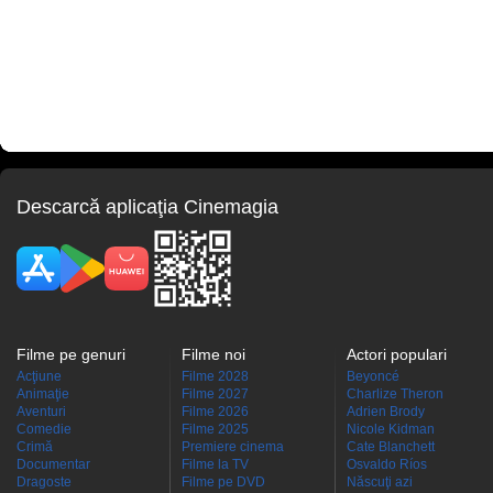
Descarcă aplicaţia Cinemagia
Filme pe genuri
Filme noi
Actori populari
Acţiune
Filme 2028
Beyoncé
Animaţie
Filme 2027
Charlize Theron
Aventuri
Filme 2026
Adrien Brody
Comedie
Filme 2025
Nicole Kidman
Crimă
Premiere cinema
Cate Blanchett
Documentar
Filme la TV
Osvaldo Ríos
Dragoste
Filme pe DVD
Născuţi azi