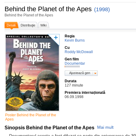
Behind the Planet of the Apes
(1998)
Behind the Planet of the Apes
Detalii
Distribuţie
Wiki
Regia
Kevin Burns
Cu
Roddy McDowall
Gen film
Documentar
Ajustează gen
Durata
127 minute
Premiera internațională
06.09.1998
Poster Behind the Planet of the
Apes
Sinopsis Behind the Planet of the Apes
Mai mult
Documentarul acesta a fost difuzat ca parte din aniversarea de 3