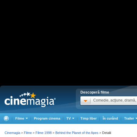
Descoperă filme
Comedie, acţiune, dramă, .
Filme
Program cinema
TV
Timp liber
În curând
Trailer
Cinemagia
Filme
Filme 1998
Behind the Planet of the Apes
Detalii
>
>
>
>