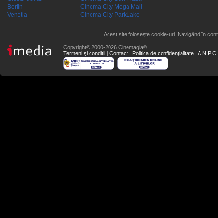
Berlin
Cinema City Mega Mall
Venetia
Cinema City ParkLake
Acest site folosește cookie-uri. Navigând în conti
Copyright© 2000-2026 Cinemagia®
Termeni şi condiţii
|
Contact
|
Politica de confidențialitate
|
A.N.P.C