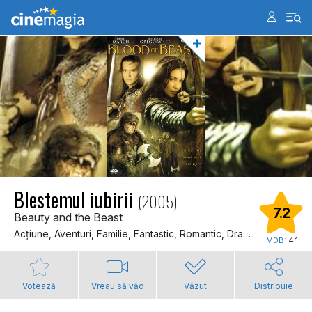
Blestemul iubirii
(2005)
7.2
Beauty and the Beast
Acţiune, Aventuri, Familie, Fantastic, Romantic, Dragoste
IMDB:
4.1
Votează
Vreau să văd
Văzut
Distribuie