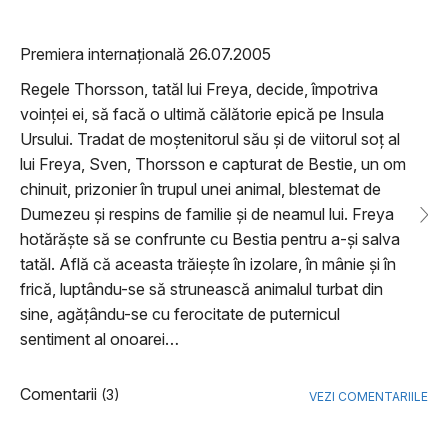
Premiera internațională 26.07.2005
Regele Thorsson, tatăl lui Freya, decide, împotriva
voinței ei, să facă o ultimă călătorie epică pe Insula
Ursului. Tradat de moștenitorul său și de viitorul soț al
lui Freya, Sven, Thorsson e capturat de Bestie, un om
chinuit, prizonier în trupul unei animal, blestemat de
Dumezeu și respins de familie și de neamul lui. Freya
hotărăște să se confrunte cu Bestia pentru a-și salva
tatăl. Află că aceasta trăiește în izolare, în mânie și în
frică, luptându-se să strunească animalul turbat din
sine, agățându-se cu ferocitate de puternicul
sentiment al onoarei…
Comentarii
(3)
VEZI COMENTARIILE