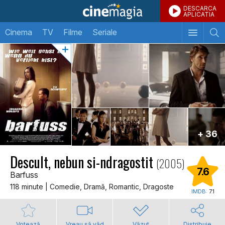
DESCARCA
APLICATIA
Cinema
TV
Filme
Seriale
+ 36
Descult, nebun si-ndragostit
(2005)
7.6
Barfuss
118 minute | Comedie, Dramă, Romantic, Dragoste
IMDB:
7.1
Votează
Vreau să văd
Văzut
Distribuie