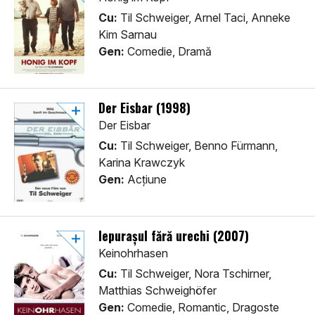
Cu:
Til Schweiger, Arnel Taci, Anneke
Kim Sarnau
Gen:
Comedie, Dramă
Der Eisbar (1998)
Der Eisbar
Cu:
Til Schweiger, Benno Fürmann,
Karina Krawczyk
Gen:
Acţiune
Iepurașul fără urechi (2007)
Keinohrhasen
Cu:
Til Schweiger, Nora Tschirner,
Matthias Schweighöfer
Gen:
Comedie, Romantic, Dragoste