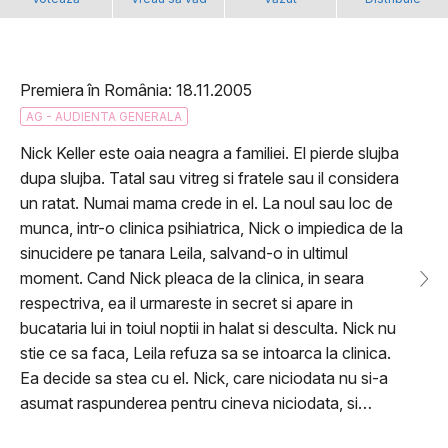
Premiera în România: 18.11.2005
AG - AUDIENTA GENERALA
Nick Keller este oaia neagra a familiei. El pierde slujba
dupa slujba. Tatal sau vitreg si fratele sau il considera
un ratat. Numai mama crede in el. La noul sau loc de
munca, intr-o clinica psihiatrica, Nick o impiedica de la
sinucidere pe tanara Leila, salvand-o in ultimul
moment. Cand Nick pleaca de la clinica, in seara
respectriva, ea il urmareste in secret si apare in
bucataria lui in toiul noptii in halat si desculta. Nick nu
stie ce sa faca, Leila refuza sa se intoarca la clinica.
Ea decide sa stea cu el. Nick, care niciodata nu si-a
asumat raspunderea pentru cineva niciodata, si…