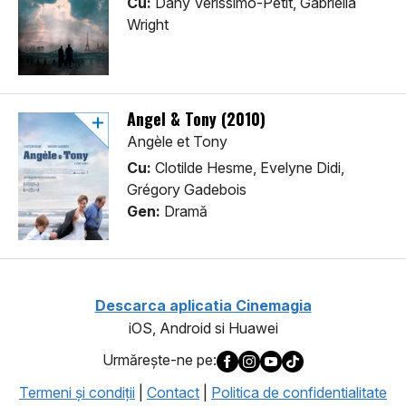
Cu:
Dany Verissimo-Petit, Gabriella
Wright
Angel & Tony (2010)
Angèle et Tony
Cu:
Clotilde Hesme, Evelyne Didi,
Grégory Gadebois
Gen:
Dramă
Descarca aplicatia Cinemagia
iOS, Android si Huawei
Urmăreşte-ne pe:
Termeni şi condiţii
|
Contact
|
Politica de confidentialitate