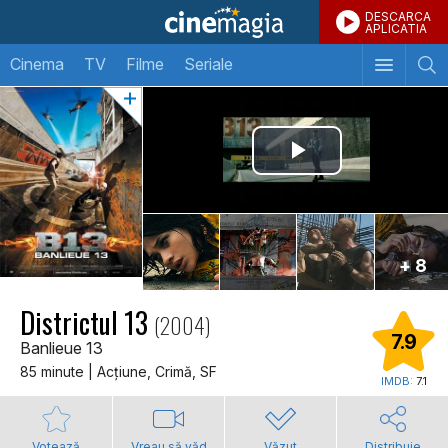
DESCARCA
APLICATIA
Cinema
TV
Filme
Seriale
+ 8
Districtul 13
(2004)
7.9
Banlieue 13
85 minute | Acţiune, Crimă, SF
IMDB:
7.1
Votează
Vreau să văd
Văzut
Distribuie