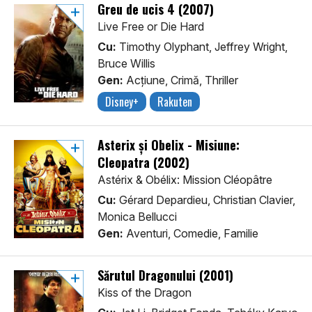
Greu de ucis 4 (2007)
Live Free or Die Hard
Cu:
Timothy Olyphant, Jeffrey Wright,
Bruce Willis
Gen:
Acţiune, Crimă, Thriller
Disney+
Rakuten
Asterix și Obelix - Misiune:
Cleopatra (2002)
Astérix & Obélix: Mission Cléopâtre
Cu:
Gérard Depardieu, Christian Clavier,
Monica Bellucci
Gen:
Aventuri, Comedie, Familie
Sărutul Dragonului (2001)
Kiss of the Dragon