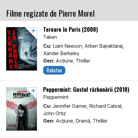
Filme regizate de Pierre Morel
Teroare în Paris (2008)
Taken
Cu:
Liam Neeson, Arben Bajraktaraj,
Xander Berkeley
Gen:
Acţiune, Thriller
Rakuten
Peppermint: Gustul răzbunării (2018)
Peppermint
Cu:
Jennifer Garner, Richard Cabral,
John Ortiz
Gen:
Acţiune, Dramă, Thriller