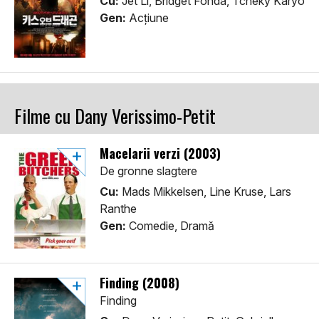
Cu:
Jet Li, Bridget Fonda, Tchéky Karyo
Gen:
Acţiune
Filme cu Dany Verissimo-Petit
Macelarii verzi (2003)
De gronne slagtere
Cu:
Mads Mikkelsen, Line Kruse, Lars
Ranthe
Gen:
Comedie, Dramă
Finding (2008)
Finding