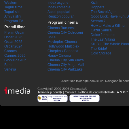
Western
Index acţiune
Kîzîm
Taguri filme
Index comedie
Hoppers
Taguri stiri
Actori populari
The Secret Agent
Arhiva stiri
Regizori populari
Good Luck, Have Fun, D
Program TV
Scream 7
Program cinema
How to Make a Killing
Premii filme
Cinema Bucuresti
Cazul Samca
Premii Oscar
Cinema City Cotroceni
Dolce far niente
Oscar 2026
IMAX
The Last Viking
Oscar 2025
Movieplex Cinema
Kill Bill: The Whole Blood
Oscar 2024
Hollywood Multiplex
The Bride!
Cannes
Cineplexx Baneasa
Cold Storage
Cannes 2026
Happy Cinema
Globul de Aur
Cinema City Sun Plaza
Berlin
Cinema City Mega Mall
Venetia
Cinema City ParkLake
Acest site folosește cookie-uri. Navigând în conti
Copyright© 2000-2026 Cinemagia®
Termeni şi condiţii
|
Contact
|
Politica de confidențialitate
|
A.N.P.C