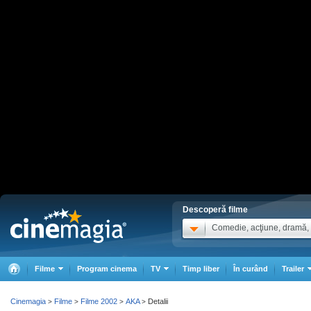
Descoperă filme
Comedie, acţiune, dramă, .
Filme
Program cinema
TV
Timp liber
În curând
Trailer
Cinemagia
Filme
Filme 2002
AKA
Detalii
>
>
>
>