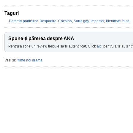
Taguri
Detectiv particular
,
Despartire
,
Cocaina
,
Sarut gay
,
Impostor
,
Identitate falsa
Spune-ţi părerea despre AKA
Pentru a scrie un review trebuie sa fii autentificat. Click
aici
pentru a te autentif
Vezi şi:
filme noi drama