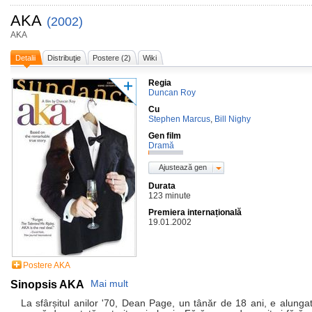
AKA
(2002)
AKA
Detalii
Distribuţie
Postere (2)
Wiki
Regia
Duncan Roy
Cu
Stephen Marcus
,
Bill Nighy
Gen film
Dramă
Ajustează gen
Durata
123 minute
Premiera internațională
19.01.2002
Postere AKA
Sinopsis AKA
Mai mult
La sfârșitul anilor '70, Dean Page, un tânăr de 18 ani, e alunga