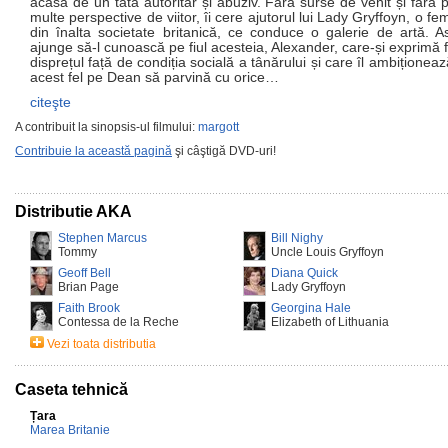
acasă de un tată autoritar și abuziv. Fără surse de venit și fără 
multe perspective de viitor, îi cere ajutorul lui Lady Gryffoyn, o fe
din înalta societate britanică, ce conduce o galerie de artă. As
ajunge să-l cunoască pe fiul acesteia, Alexander, care-și exprimă f
disprețul față de condiția socială a tânărului și care îl ambiționeaz
acest fel pe Dean să parvină cu orice…
citeşte
A contribuit la sinopsis-ul filmului:
margott
Contribuie la această pagină
şi câştigă DVD-uri!
Distributie AKA
Stephen Marcus
Bill Nighy
Tommy
Uncle Louis Gryffoyn
Geoff Bell
Diana Quick
Brian Page
Lady Gryffoyn
Faith Brook
Georgina Hale
Contessa de la Reche
Elizabeth of Lithuania
Vezi toata distributia
Caseta tehnică
Țara
Marea Britanie