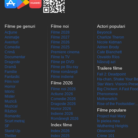
Filme pe genuri
Filme noi
Actori populari
Acţiune
Filme 2028
Beyoncé
Animaţie
Filme 2027
Charlize Theron
Aventuri
Filme 2026
Nicole Kidman
Comedie
Filme 2025
Adrien Brody
Crimă
Premiere cinema
Cate Blanchett
Documentar
Filme la TV
Osvaldo Ríos
Dragoste
Filme pe DVD
Născuţi azi
Dramă
Filme pe Blu-ray
Trailere filme
Familie
Filme româneşti
Fall 2: Deadpoint
Fantastic
Filme indiene
Ha-chan, Shake Your Bo
Film noir
Filme 2026
Star Wars: Visions Presen
Horror
Filme noi 2026
Big Chicken: A Fast Food
Istoric
Actiune 2026
Phenomena
Mister
Comedie 2026
Motherwitch
Muzică
Dragoste 2026
Rise of the Footsoldier:..
Muzical
Horror 2026
Filme populare
Război
Indiene 2026
Romantic
Project Hail Mary
Româneşti 2026
Scurt metraj
În pielea mea
Index filme
SF
Wuthering Heights
Stand Up
Index 2026
Obsession
Thriller
Index 2025
Crime 101