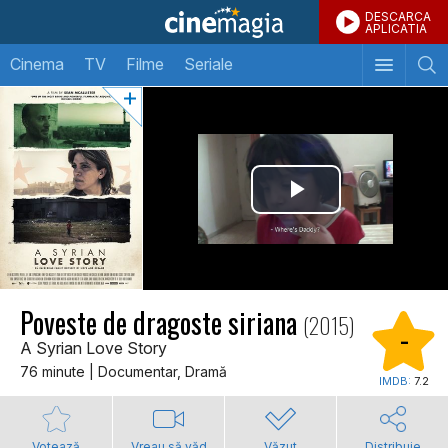
DESCARCA
APLICATIA
Cinema
TV
Filme
Seriale
Poveste de dragoste siriana
(2015)
-
A Syrian Love Story
76 minute | Documentar, Dramă
IMDB:
7.2
Votează
Vreau să văd
Văzut
Distribuie