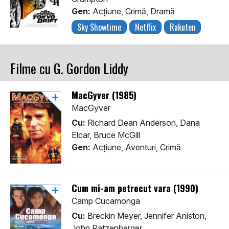
Gen:
Acţiune, Crimă, Dramă
Sky Showtime
Netflix
Rakuten
Filme cu G. Gordon Liddy
MacGyver (1985)
MacGyver
Cu:
Richard Dean Anderson, Dana
Elcar, Bruce McGill
Gen:
Acţiune, Aventuri, Crimă
Cum mi-am petrecut vara (1990)
Camp Cucamonga
Cu:
Breckin Meyer, Jennifer Aniston,
John Ratzenberger