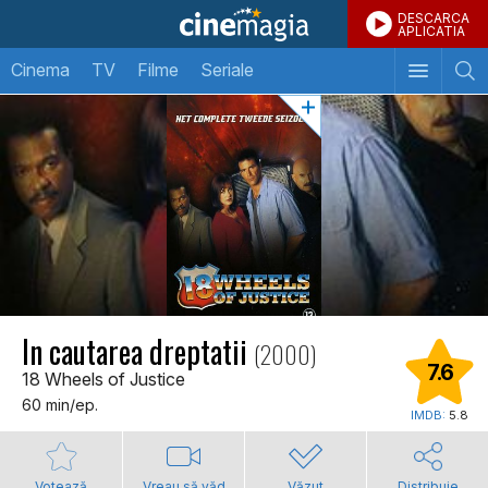
DESCARCA
APLICATIA
Cinema
TV
Filme
Seriale
In cautarea dreptatii
(2000)
7.6
18 Wheels of Justice
60 min/ep.
IMDB:
5.8
Votează
Vreau să văd
Văzut
Distribuie