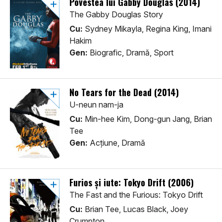
Povestea lui Gabby Douglas (2014)
The Gabby Douglas Story
Cu:
Sydney Mikayla, Regina King, Imani
Hakim
Gen:
Biografic, Dramă, Sport
No Tears for the Dead (2014)
U-neun nam-ja
Cu:
Min-hee Kim, Dong-gun Jang, Brian
Tee
Gen:
Acţiune, Dramă
Furios și iute: Tokyo Drift (2006)
The Fast and the Furious: Tokyo Drift
Cu:
Brian Tee, Lucas Black, Joey
Crumpton