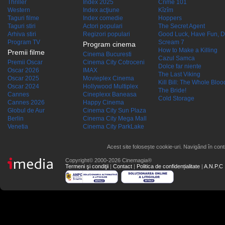
Thriller
Index 2025
Crime 101
Western
Index acţiune
Kîzîm
Taguri filme
Index comedie
Hoppers
Taguri stiri
Actori populari
The Secret Agent
Arhiva stiri
Regizori populari
Good Luck, Have Fun, D
Program TV
Scream 7
Program cinema
How to Make a Killing
Premii filme
Cinema Bucuresti
Cazul Samca
Premii Oscar
Cinema City Cotroceni
Dolce far niente
Oscar 2026
IMAX
The Last Viking
Oscar 2025
Movieplex Cinema
Kill Bill: The Whole Blood
Oscar 2024
Hollywood Multiplex
The Bride!
Cannes
Cineplexx Baneasa
Cold Storage
Cannes 2026
Happy Cinema
Globul de Aur
Cinema City Sun Plaza
Berlin
Cinema City Mega Mall
Venetia
Cinema City ParkLake
Acest site folosește cookie-uri. Navigând în conti
Copyright© 2000-2026 Cinemagia®
Termeni şi condiţii
|
Contact
|
Politica de confidențialitate
|
A.N.P.C