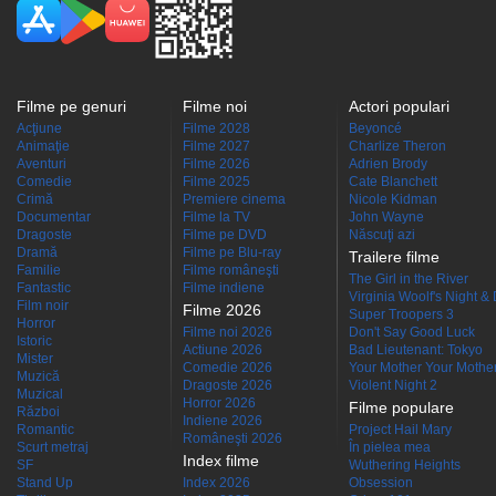
Filme pe genuri
Filme noi
Actori populari
Acţiune
Filme 2028
Beyoncé
Animaţie
Filme 2027
Charlize Theron
Aventuri
Filme 2026
Adrien Brody
Comedie
Filme 2025
Cate Blanchett
Crimă
Premiere cinema
Nicole Kidman
Documentar
Filme la TV
John Wayne
Dragoste
Filme pe DVD
Născuţi azi
Dramă
Filme pe Blu-ray
Trailere filme
Familie
Filme româneşti
The Girl in the River
Fantastic
Filme indiene
Virginia Woolf's Night &
Film noir
Filme 2026
Super Troopers 3
Horror
Filme noi 2026
Don't Say Good Luck
Istoric
Actiune 2026
Bad Lieutenant: Tokyo
Mister
Comedie 2026
Your Mother Your Mother 
Muzică
Dragoste 2026
Violent Night 2
Muzical
Horror 2026
Filme populare
Război
Indiene 2026
Romantic
Project Hail Mary
Româneşti 2026
Scurt metraj
În pielea mea
Index filme
SF
Wuthering Heights
Stand Up
Index 2026
Obsession