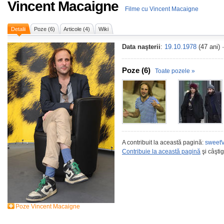
Vincent Macaigne
Filme cu Vincent Macaigne
Detalii
Poze (6)
Articole (4)
Wiki
Data naşterii
:
19.10.1978
(47 ani) 
Poze (6)
Toate pozele »
A contribuit la această pagină:
sweetV
Contribuie la această pagină
şi câşti
Poze Vincent Macaigne