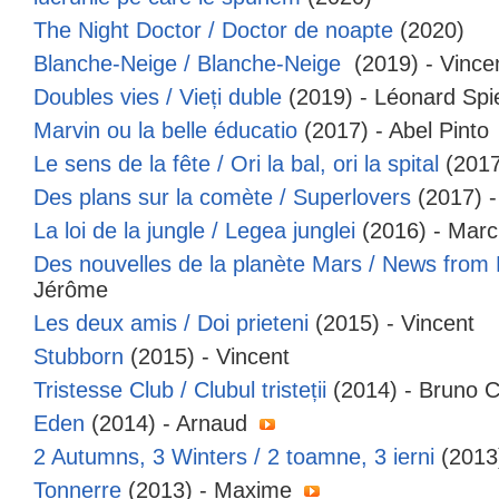
The Night Doctor / Doctor de noapte
(2020)
Blanche-Neige / Blanche-Neige
(2019) - Vince
Doubles vies / Vieți duble
(2019) - Léonard Spi
Marvin ou la belle éducatio
(2017) - Abel Pinto
Le sens de la fête / Ori la bal, ori la spital
(2017)
Des plans sur la comète / Superlovers
(2017) -
La loi de la jungle / Legea junglei
(2016) - Marc
Des nouvelles de la planète Mars / News from
Jérôme
Les deux amis / Doi prieteni
(2015) - Vincent
Stubborn
(2015) - Vincent
Tristesse Club / Clubul tristeții
(2014) - Bruno 
Eden
(2014) - Arnaud
2 Autumns, 3 Winters / 2 toamne, 3 ierni
(2013
Tonnerre
(2013) - Maxime