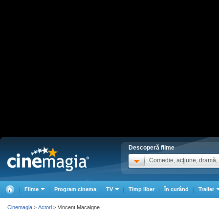
Descoperă filme
Comedie, acţiune, dramă, .
Filme
Program cinema
TV
Timp liber
În curând
Trailer
Cinemagia
Actori
Vincent Macaigne
>
>