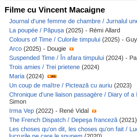
Filme cu Vincent Macaigne
Journal d'une femme de chambre / Jurnalul un
La poupée / Păpușa
(2025) - Rémi Allard
Colours of Time / Culorile timpului
(2025) - Gu
Arco
(2025) - Dougie
Suspended Time / În afara timpului
(2024) - Pa
Trois amies / Trei prietene
(2024)
Maria
(2024)
Un coup de maître / Pictează cu auriu
(2023)
Chronique d'une liaison passagère / Diary of a F
Simon
Irma Vep
(2022) - René Vidal
The French Dispatch / Depeşa franceză
(2021
Les choses qu'on dit, les choses qu'on fait / Lu
lucrurile pe care le spunem
(2020)