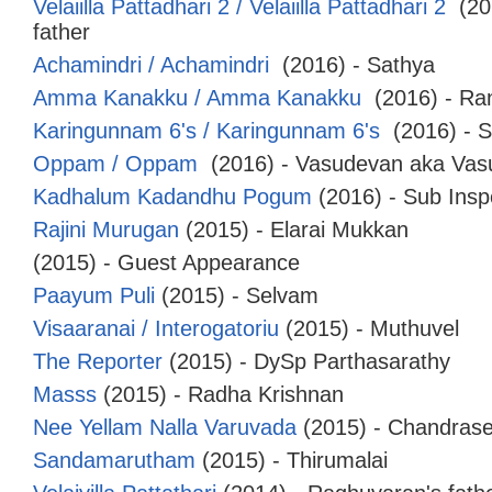
Velaiilla Pattadhari 2 / Velaiilla Pattadhari 2
(20
father
Achamindri / Achamindri
(2016) - Sathya
Amma Kanakku / Amma Kanakku
(2016) - Ra
Karingunnam 6's / Karingunnam 6's
(2016) - 
Oppam / Oppam
(2016) - Vasudevan aka Vas
Kadhalum Kadandhu Pogum
(2016) - Sub Insp
Rajini Murugan
(2015) - Elarai Mukkan
(2015) - Guest Appearance
Paayum Puli
(2015) - Selvam
Visaaranai / Interogatoriu
(2015) - Muthuvel
The Reporter
(2015) - DySp Parthasarathy
Masss
(2015) - Radha Krishnan
Nee Yellam Nalla Varuvada
(2015) - Chandras
Sandamarutham
(2015) - Thirumalai