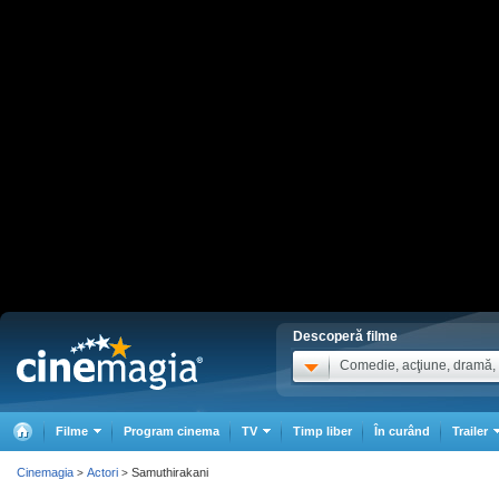
Descoperă filme
Comedie, acţiune, dramă, .
Filme
Program cinema
TV
Timp liber
În curând
Trailer
Cinemagia
Actori
Samuthirakani
>
>