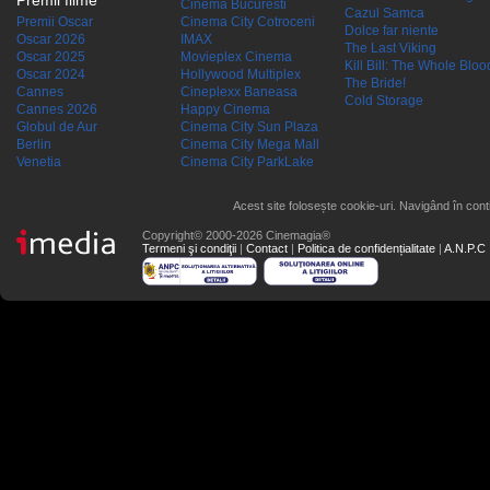
Premii filme
Cinema Bucuresti
Cazul Samca
Premii Oscar
Cinema City Cotroceni
Dolce far niente
Oscar 2026
IMAX
The Last Viking
Oscar 2025
Movieplex Cinema
Kill Bill: The Whole Blood
Oscar 2024
Hollywood Multiplex
The Bride!
Cannes
Cineplexx Baneasa
Cold Storage
Cannes 2026
Happy Cinema
Globul de Aur
Cinema City Sun Plaza
Berlin
Cinema City Mega Mall
Venetia
Cinema City ParkLake
Acest site folosește cookie-uri. Navigând în conti
Copyright© 2000-2026 Cinemagia®
Termeni şi condiţii
|
Contact
|
Politica de confidențialitate
|
A.N.P.C