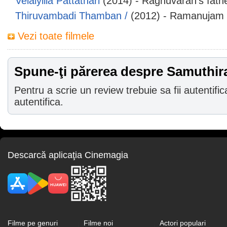
Velaiyilla Pattathari
(2014) - Raghuvaran's fath
Thiruvambadi Thamban /
(2012) - Ramanujam
Vezi toate filmele
Spune-ţi părerea despre Samuthir
Pentru a scrie un review trebuie sa fii autentific
autentifica.
Descarcă aplicaţia Cinemagia
Filme pe genuri
Filme noi
Actori populari