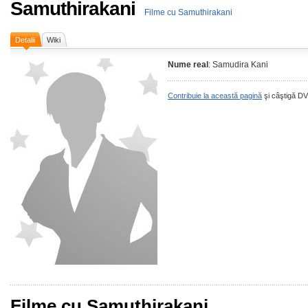
Samuthirakani
Filme cu Samuthirakani
Detalii
Wiki
Nume real
: Samudira Kani
Contribuie la această pagină
şi câştigă DV
Filme cu Samuthirakani