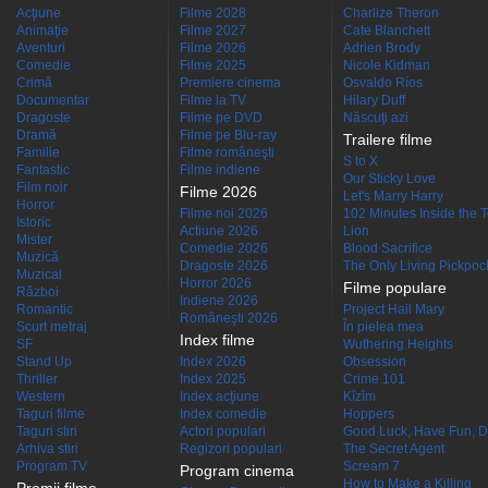
Acţiune
Filme 2028
Charlize Theron
Animaţie
Filme 2027
Cate Blanchett
Aventuri
Filme 2026
Adrien Brody
Comedie
Filme 2025
Nicole Kidman
Crimă
Premiere cinema
Osvaldo Ríos
Documentar
Filme la TV
Hilary Duff
Dragoste
Filme pe DVD
Născuţi azi
Dramă
Filme pe Blu-ray
Trailere filme
Familie
Filme româneşti
S to X
Fantastic
Filme indiene
Our Sticky Love
Film noir
Filme 2026
Let's Marry Harry
Horror
Filme noi 2026
102 Minutes Inside the 
Istoric
Actiune 2026
Lion
Mister
Comedie 2026
Blood Sacrifice
Muzică
Dragoste 2026
The Only Living Pickpocke
Muzical
Horror 2026
Filme populare
Război
Indiene 2026
Romantic
Project Hail Mary
Româneşti 2026
Scurt metraj
În pielea mea
Index filme
SF
Wuthering Heights
Stand Up
Index 2026
Obsession
Thriller
Index 2025
Crime 101
Western
Index acţiune
Kîzîm
Taguri filme
Index comedie
Hoppers
Taguri stiri
Actori populari
Good Luck, Have Fun, D
Arhiva stiri
Regizori populari
The Secret Agent
Program TV
Scream 7
Program cinema
How to Make a Killing