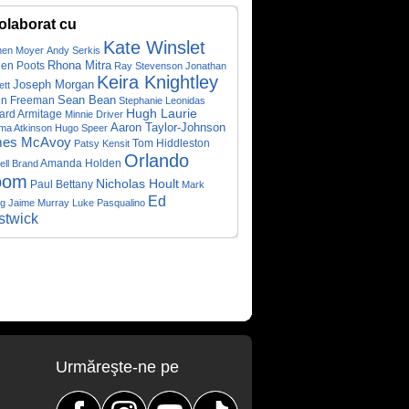
olaborat cu
Kate Winslet
hen Moyer
Andy Serkis
Rhona Mitra
en Poots
Ray Stevenson
Jonathan
Keira Knightley
Joseph Morgan
ett
Sean Bean
in Freeman
Stephanie Leonidas
Hugh Laurie
ard Armitage
Minnie Driver
Aaron Taylor-Johnson
a Atkinson
Hugo Speer
es McAvoy
Patsy Kensit
Tom Hiddleston
Orlando
Amanda Holden
ell Brand
oom
Nicholas Hoult
Paul Bettany
Mark
Ed
ng
Jaime Murray
Luke Pasqualino
twick
Urmăreşte-ne pe