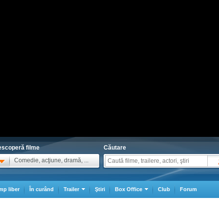
scoperă filme
Căutare
Comedie, acţiune, dramă, ...
mp liber
În curând
Trailer
Ştiri
Box Office
Club
Forum