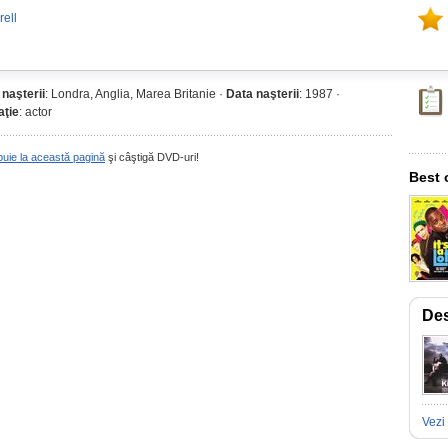
ell
 naşterii
: Londra, Anglia, Marea Britanie ·
Data naşterii
: 1987 ·
ţie
: actor
buie la această pagină
şi câştigă DVD-uri!
Best 
Des
Vezi 