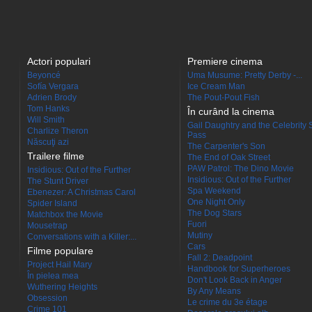
Actori populari
Premiere cinema
Beyoncé
Uma Musume: Pretty Derby -...
Sofía Vergara
Ice Cream Man
Adrien Brody
The Pout-Pout Fish
Tom Hanks
În curând la cinema
Will Smith
Gail Daughtry and the Celebrity 
Charlize Theron
Pass
Născuţi azi
The Carpenter's Son
Trailere filme
The End of Oak Street
PAW Patrol: The Dino Movie
Insidious: Out of the Further
Insidious: Out of the Further
The Stunt Driver
Spa Weekend
Ebenezer: A Christmas Carol
One Night Only
Spider Island
The Dog Stars
Matchbox the Movie
Fuori
Mousetrap
Mutiny
Conversations with a Killer:...
Cars
Filme populare
Fall 2: Deadpoint
Project Hail Mary
Handbook for Superheroes
În pielea mea
Don't Look Back in Anger
Wuthering Heights
By Any Means
Obsession
Le crime du 3e étage
Crime 101