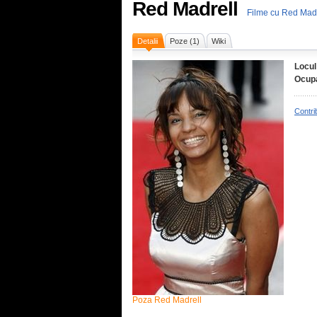
Red Madrell
Filme cu Red Madr
Detalii
Poze (1)
Wiki
Locul
Ocupa
Contri
Poza Red Madrell