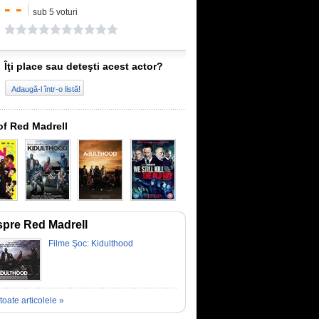
- -
sub 5 voturi
Îţi place sau deteşti acest actor?
Adaugă-l într-o listă!
of Red Madrell
pre Red Madrell
Filme Şoc: Kidulthood
toate articolele »