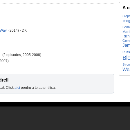
A c
Step
Imog
Benn
ld Way
(2014) - DK
Mart
Rich
Gemm
Jam
a
Russ
 (2 episodes, 2005-2008)
Bl
 2007)
Stro
Wes
rell
cat. Click
aici
pentru a te autentifica.