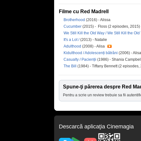
Filme cu Red Madrell
Brotherhood
(2016) - Alissa
Cucumber
(2015) - Floss (2 episodes, 2015)
We Still Kill the Old Way / We Still Kill the O
It's a Lot /
(2013) - Natalie
Adulthood
(2008) - Alisa
Kidulthood / Adolescenți bătrâni
(2006) - Alis
Casualty / Pacienții
(1986) - Shania Campbell
The Bill
(1984) - Tiffany Bennett (2 episodes,
Spune-ţi părerea despre Red Mad
Pentru a scrie un review trebuie sa fii autentifi
Descarcă aplicaţia Cinemagia