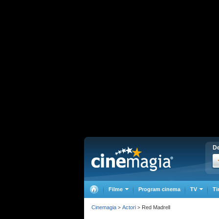
De
Filme
Program cinema
TV
Ti
Cinemagia
Actori
Red Madrell
>
>