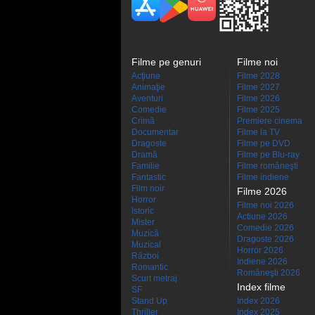
Filme pe genuri
Filme noi
Acţiune
Filme 2028
Animaţie
Filme 2027
Aventuri
Filme 2026
Comedie
Filme 2025
Crimă
Premiere cinema
Documentar
Filme la TV
Dragoste
Filme pe DVD
Dramă
Filme pe Blu-ray
Familie
Filme româneşti
Fantastic
Filme indiene
Film noir
Filme 2026
Horror
Filme noi 2026
Istoric
Actiune 2026
Mister
Comedie 2026
Muzică
Dragoste 2026
Muzical
Horror 2026
Război
Indiene 2026
Romantic
Româneşti 2026
Scurt metraj
Index filme
SF
Stand Up
Index 2026
Thriller
Index 2025