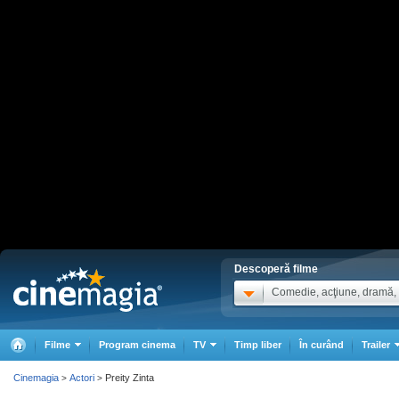
Descoperă filme
Comedie, acţiune, dramă, .
Filme
Program cinema
TV
Timp liber
În curând
Trailer
Cinemagia
Actori
Preity Zinta
>
>