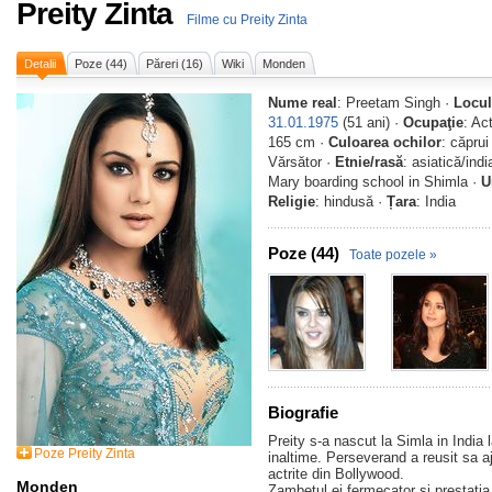
Preity Zinta
Filme cu Preity Zinta
Detalii
Poze (44)
Păreri (16)
Wiki
Monden
Nume real
: Preetam Singh ·
Locul
31.01.1975
(51 ani) ·
Ocupaţie
: Act
165 cm ·
Culoarea ochilor
: căprui
Vărsător ·
Etnie/rasă
: asiatică/ind
Mary boarding school in Shimla ·
U
Religie
: hindusă ·
Țara
: India
Poze (44)
Toate pozele »
Biografie
Preity s-a nascut la Simla in India
Poze Preity Zinta
inaltime. Perseverand a reusit sa a
actrite din Bollywood.
Monden
Zambetul ei fermecator si prestatia 