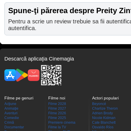
Spune-ţi părerea despre Preity Zin
Pentru a scrie un review trebuie sa fii autentific
autentifica.
Descarcă aplicaţia Cinemagia
Filme pe genuri
Filme noi
Actori populari
Acţiune
Filme 2028
Beyoncé
Animaţie
Filme 2027
Charlize Theron
Aventuri
Filme 2026
Adrien Brody
Comedie
Filme 2025
Nicole Kidman
Crimă
Premiere cinema
Cate Blanchett
Documentar
Filme la TV
Osvaldo Ríos