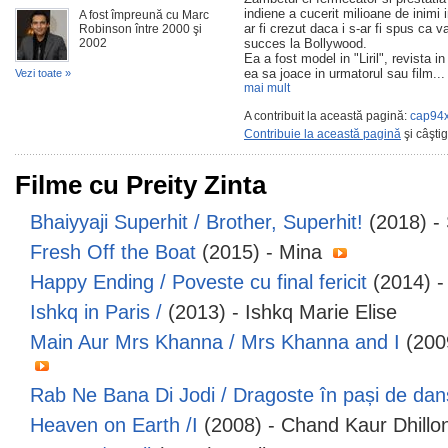
indiene a cucerit milioane de inimi i
A fost împreună cu Marc
ar fi crezut daca i s-ar fi spus ca v
Robinson între 2000 şi
2002
succes la Bollywood.
Ea a fost model in "Liril", revista i
ea sa joace in urmatorul sau film...
Vezi toate »
mai mult
A contribuit la această pagină:
cap94x
Contribuie la această pagină
şi câşti
Filme cu Preity Zinta
Bhaiyyaji Superhit / Brother, Superhit!
(2018) -
Fresh Off the Boat
(2015) - Mina
Happy Ending / Poveste cu final fericit
(2014) -
Ishkq in Paris /
(2013) - Ishkq Marie Elise
Main Aur Mrs Khanna / Mrs Khanna and I
(200
Rab Ne Bana Di Jodi / Dragoste în pași de dan
Heaven on Earth /I
(2008) - Chand Kaur Dhillo