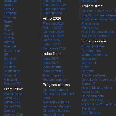
Dragoste
Filme pe DVD
Născuţi azi
Dramă
Filme pe Blu-ray
Trailere filme
Familie
Filme româneşti
Ha-chan, Shake Your Bo
Fantastic
Filme indiene
Star Wars: Visions Presen
Film noir
Filme 2026
Big Chicken: A Fast Food
Horror
Filme noi 2026
Phenomena
Istoric
Actiune 2026
Motherwitch
Mister
Comedie 2026
Rise of the Footsoldier:..
Muzică
Dragoste 2026
The Girl in the River
Muzical
Horror 2026
Filme populare
Război
Indiene 2026
Romantic
Project Hail Mary
Româneşti 2026
Scurt metraj
În pielea mea
Index filme
SF
Wuthering Heights
Stand Up
Index 2026
Obsession
Thriller
Index 2025
Crime 101
Western
Index acţiune
Kîzîm
Taguri filme
Index comedie
Hoppers
Taguri stiri
Actori populari
The Secret Agent
Arhiva stiri
Regizori populari
Good Luck, Have Fun, D
Program TV
Scream 7
Program cinema
How to Make a Killing
Premii filme
Cinema Bucuresti
Cazul Samca
Premii Oscar
Cinema City Cotroceni
Dolce far niente
Oscar 2026
IMAX
The Last Viking
Oscar 2025
Movieplex Cinema
Kill Bill: The Whole Blood
Oscar 2024
Hollywood Multiplex
The Bride!
Cannes
Cineplexx Baneasa
Cold Storage
Cannes 2026
Happy Cinema