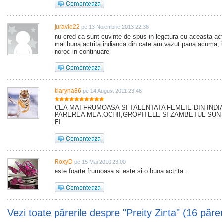
juravle22
pe 13 Noiembrie 2013 22:38
nu cred ca sunt cuvinte de spus in legatura cu aceasta act
mai buna actrita indianca din cate am vazut pana acuma, i
noroc in continuare
klaryna86
pe 14 August 2011 23:46
CEA MAI FRUMOASA SI TALENTATA FEMEIE DIN INDI
PAREREA MEA.OCHII,GROPITELE SI ZAMBETUL SU
EI.
RoxyD
pe 15 Mai 2010 23:00
este foarte frumoasa si este si o buna actrita .
Vezi toate părerile despre "Preity Zinta" (16 părer