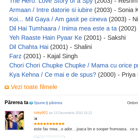
The Hero: Love Story of a Spy
(2003) - Reshm
Armaan / Intre datorie si iubire
(2003) - Sonia 
Koi... Mil Gaya / Am gasit pe cineva
(2003) - N
Dil Hai Tumhaara / Inima mea este a ta
(2002) 
Yeh Raaste Hain Pyaar Ke
(2001) - Sakshi
Dil Chahta Hai
(2001) - Shalini
Farz
(2001) - Kajal Singh
Chori Chori Chupke Chupke / Mama cu orice p
Kya Kehna / Ce mai e de spus?
(2000) - Priya 
Vezi toate filmele
Părerea ta
Spune-ţi părerea
Ordon
miky901
pe 13 Decembrie 2010 15:22
:x
este fav mea...o ador....joaca bn e sooper frumoasa.. ce s