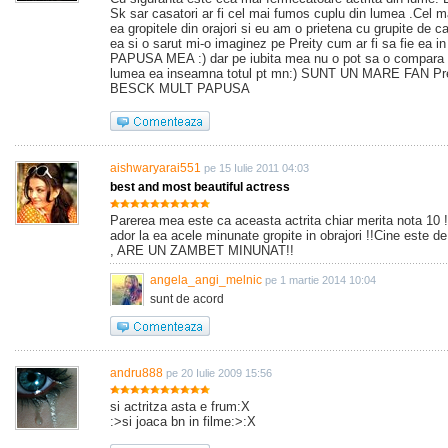
Sk sar casatori ar fi cel mai fumos cuplu din lumea .Cel m
ea gropitele din orajori si eu am o prietena cu grupite de ca
ea si o sarut mi-o imaginez pe Preity cum ar fi sa fie ea in
PAPUSA MEA :) dar pe iubita mea nu o pot sa o compara 
lumea ea inseamna totul pt mn:) SUNT UN MARE FAN Pre
BESCK MULT PAPUSA
aishwaryarai551
pe 15 Iulie 2011 04:03
best and most beautiful actress
Parerea mea este ca aceasta actrita chiar merita nota 10 !
ador la ea acele minunate gropite in obrajori !!Cine este d
, ARE UN ZAMBET MINUNAT!!
angela_angi_melnic
pe 1 martie 2014 10:04
sunt de acord
andru888
pe 20 Iulie 2009 15:56
si actritza asta e frum:X
:>si joaca bn in filme:>:X