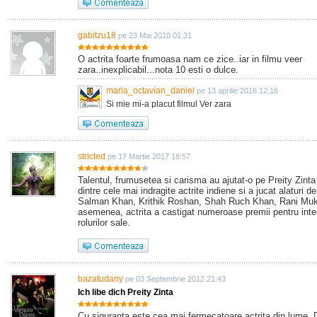
gabitzu18
pe 23 Mai 2010 01:31
O actrita foarte frumoasa nam ce zice..iar in filmu veer
zara..inexplicabil...nota 10 esti o dulce.
maria_octavian_daniel
pe 13 aprilie 2016 12:16
Si mie mi-a placut filmul Ver zara
stricted
pe 17 Martie 2017 18:57
Talentul, frumusetea si carisma au ajutat-o pe Preity Zint
dintre cele mai indragite actrite indiene si a jucat alaturi d
Salman Khan, Krithik Roshan, Shah Ruch Khan, Rani Muk
asemenea, actrita a castigat numeroase premii pentru inte
rolurilor sale.
bazatudany
pe 03 Septembrie 2012 21:43
Ich libe dich Preity Zinta
Cu siguranta este cea mai fermecatoare actrita din lume. 