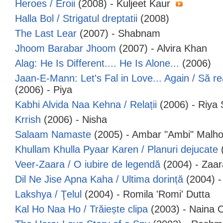
Heroes / Eroii
(2008) - Kuljeet Kaur
Halla Bol / Strigatul dreptatii
(2008)
The Last Lear
(2007) - Shabnam
Jhoom Barabar Jhoom
(2007) - Alvira Khan
Alag: He Is Different.... He Is Alone...
(2006)
Jaan-E-Mann: Let's Fal in Love... Again / Să rea
(2006) - Piya
Kabhi Alvida Naa Kehna / Relații
(2006) - Riya
Krrish
(2006) - Nisha
Salaam Namaste
(2005) - Ambar "Ambi" Malho
Khullam Khulla Pyaar Karen / Planuri dejucate
(
Veer-Zaara / O iubire de legendă
(2004) - Zaa
Dil Ne Jise Apna Kaha / Ultima dorință
(2004) -
Lakshya / Ţelul
(2004) - Romila 'Romi' Dutta
Kal Ho Naa Ho / Trăiește clipa
(2003) - Naina 