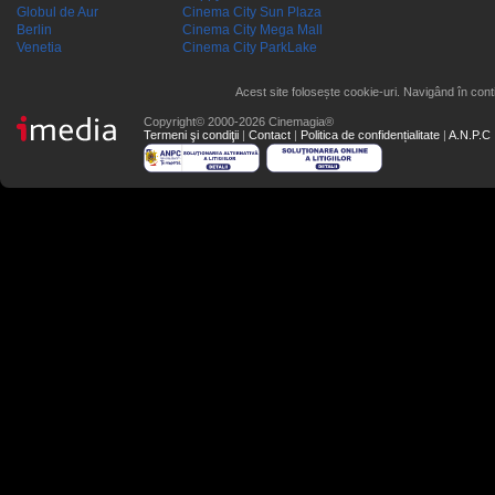
Globul de Aur
Cinema City Sun Plaza
Berlin
Cinema City Mega Mall
Venetia
Cinema City ParkLake
Acest site folosește cookie-uri. Navigând în conti
Copyright© 2000-2026 Cinemagia®
Termeni şi condiţii
|
Contact
|
Politica de confidențialitate
|
A.N.P.C