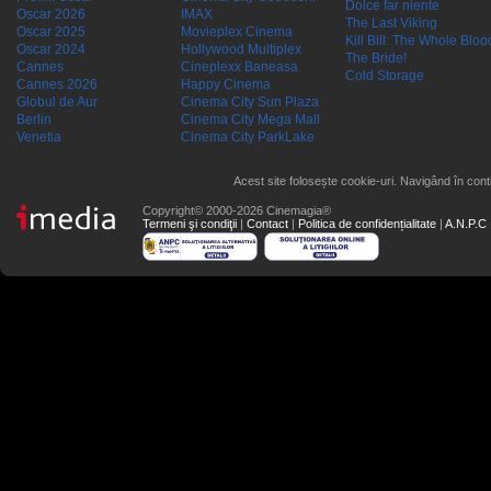
Dolce far niente
Oscar 2026
IMAX
The Last Viking
Oscar 2025
Movieplex Cinema
Kill Bill: The Whole Blood
Oscar 2024
Hollywood Multiplex
The Bride!
Cannes
Cineplexx Baneasa
Cold Storage
Cannes 2026
Happy Cinema
Globul de Aur
Cinema City Sun Plaza
Berlin
Cinema City Mega Mall
Venetia
Cinema City ParkLake
Acest site folosește cookie-uri. Navigând în conti
Copyright© 2000-2026 Cinemagia®
Termeni şi condiţii
|
Contact
|
Politica de confidențialitate
|
A.N.P.C