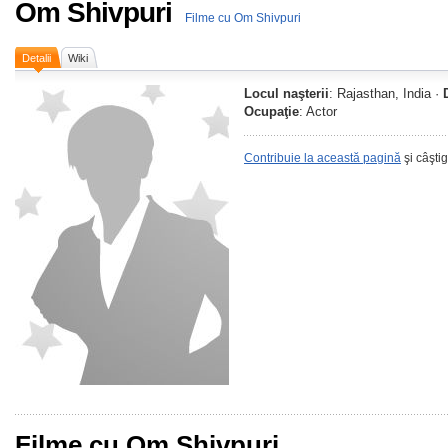
Om Shivpuri
Filme cu Om Shivpuri
Detalii
Wiki
Locul naşterii
: Rajasthan, India ·
Ocupaţie
: Actor
Contribuie la această pagină
şi câşti
Filme cu Om Shivpuri