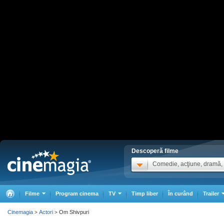
Descoperă filme
Comedie, acţiune, dramă, .
Filme
Program cinema
TV
Timp liber
În curând
Trailer
Cinemagia
Actori
Om Shivpuri
>
>