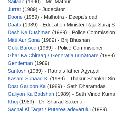
Sailaab
(1990) - Mr. Mathur
Jurrat
(1989) - Judecător
Doorie
(1989) - Malhotra - Deepa's dad
Daata
(1989) - Education Minister Raja Suraj 
Desh Ke Dushman
(1989) - Police Commission
Mitti Aur Sona
(1989) - Brij Bhushan
Gola Barood
(1989) - Police Commisioner
Ghar Ka Chiraag / Generația următoare
(1989) 
Gentleman
(1989)
Santosh
(1989) - Ratna's father Agyapal
Kasam Suhaag Ki
(1989) - Thakur Shankar Si
Dost Garibon Ka
(1989) - Seth Dharamdas
Galiyon Ka Badshah
(1989) - Seth Vinod Kuma
Khoj
(1989) - Dr. Sharad Saxena
Sachai Ki Taqat / Puterea adevarului
(1989)