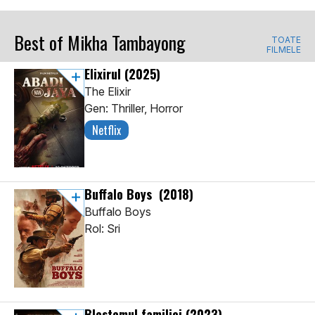
Best of Mikha Tambayong
TOATE
FILMELE
Elixirul
(2025)
The Elixir
Gen: Thriller, Horror
Netflix
Buffalo Boys
(2018)
Buffalo Boys
Rol: Sri
Blestemul familiei
(2023)