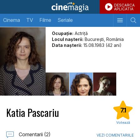
DESCARCA
APLICATIA
Cinema
TV
Filme
Seriale
Ocupație:
Actriță
Locul naşterii:
București, România
Data naşterii:
15.08.1983 (42 ani)
Katia Pascariu
7.1
Votează
Comentarii (2)
VEZI COMENTARIILE