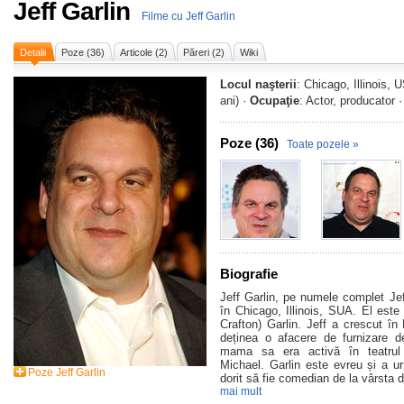
Jeff Garlin
Filme cu Jeff Garlin
Detalii
Poze (36)
Articole (2)
Păreri (2)
Wiki
Locul naşterii
: Chicago, Illinois, 
ani) ·
Ocupaţie
: Actor, producator 
Poze (36)
Toate pozele »
Biografie
Jeff Garlin, pe numele complet Jef
în Chicago, Illinois, SUA. El este 
Crafton) Garlin. Jeff a crescut în
deținea o afacere de furnizare de 
mama sa era activă în teatrul
Michael. Garlin este evreu și a u
Poze Jeff Garlin
dorit să fie comedian de la vârsta d
mai mult