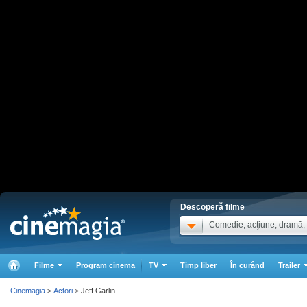
Descoperă filme
Comedie, acţiune, dramă, .
Filme
Program cinema
TV
Timp liber
În curând
Trailer
Cinemagia
Actori
Jeff Garlin
>
>