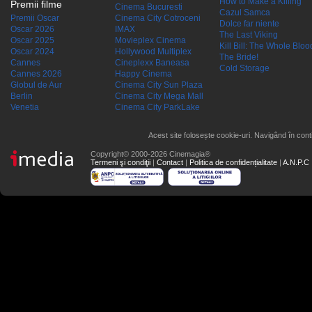
How to Make a Killing
Premii filme
Cinema Bucuresti
Cazul Samca
Premii Oscar
Cinema City Cotroceni
Dolce far niente
Oscar 2026
IMAX
The Last Viking
Oscar 2025
Movieplex Cinema
Kill Bill: The Whole Blood
Oscar 2024
Hollywood Multiplex
The Bride!
Cannes
Cineplexx Baneasa
Cold Storage
Cannes 2026
Happy Cinema
Globul de Aur
Cinema City Sun Plaza
Berlin
Cinema City Mega Mall
Venetia
Cinema City ParkLake
Acest site folosește cookie-uri. Navigând în conti
Copyright© 2000-2026 Cinemagia®
Termeni şi condiţii
|
Contact
|
Politica de confidențialitate
|
A.N.P.C