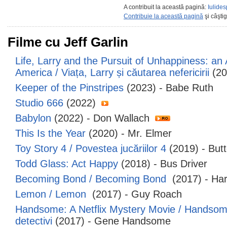
A contribuit la această pagină:
Iulides
Contribuie la această pagină
şi câşti
Filme cu Jeff Garlin
Life, Larry and the Pursuit of Unhappiness: an 
America / Viața, Larry și căutarea nefericirii
(20
Keeper of the Pinstripes
(2023) - Babe Ruth
Studio 666
(2022)
Babylon
(2022) - Don Wallach
This Is the Year
(2020) - Mr. Elmer
Toy Story 4 / Povestea jucăriilor 4
(2019) - But
Todd Glass: Act Happy
(2018) - Bus Driver
Becoming Bond / Becoming Bond
(2017) - Har
Lemon / Lemon
(2017) - Guy Roach
Handsome: A Netflix Mystery Movie / Handsome:
detectivi
(2017) - Gene Handsome