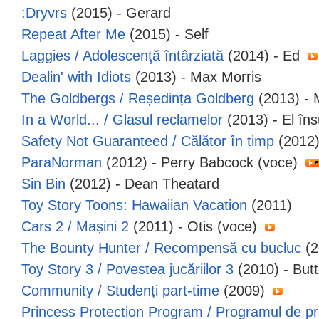
:Dryvrs
(2015) - Gerard
Repeat After Me
(2015) - Self
Laggies / Adolescenţă întârziată
(2014) - Ed
Dealin' with Idiots
(2013) - Max Morris
The Goldbergs / Reședința Goldberg
(2013) - 
In a World... / Glasul reclamelor
(2013) - El în
Safety Not Guaranteed / Călător în timp
(2012) 
ParaNorman
(2012) - Perry Babcock (voce)
Sin Bin
(2012) - Dean Theatard
Toy Story Toons: Hawaiian Vacation
(2011)
Cars 2 / Mașini 2
(2011) - Otis (voce)
The Bounty Hunter / Recompensă cu bucluc
(2
Toy Story 3 / Povestea jucăriilor 3
(2010) - But
Community / Studenți part-time
(2009)
Princess Protection Program / Programul de pro