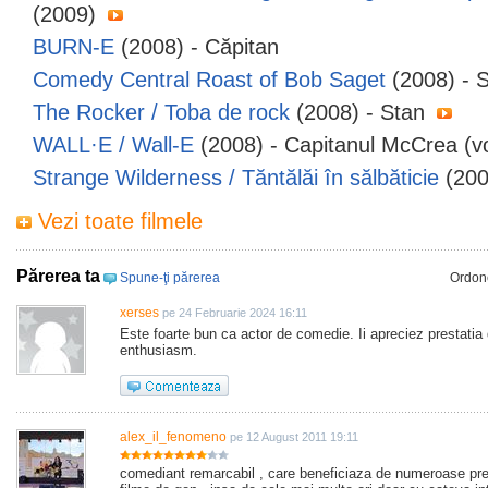
(2009)
BURN-E
(2008) - Căpitan
Comedy Central Roast of Bob Saget
(2008) - 
The Rocker / Toba de rock
(2008) - Stan
WALL·E / Wall-E
(2008) - Capitanul McCrea (
Strange Wilderness / Tăntălăi în sălbăticie
(200
Vezi toate filmele
Părerea ta
Spune-ţi părerea
Ordon
xerses
pe 24 Februarie 2024 16:11
Este foarte bun ca actor de comedie. Ii apreciez prestatia
enthusiasm.
alex_il_fenomeno
pe 12 August 2011 19:11
comediant remarcabil , care beneficiaza de numeroase pre