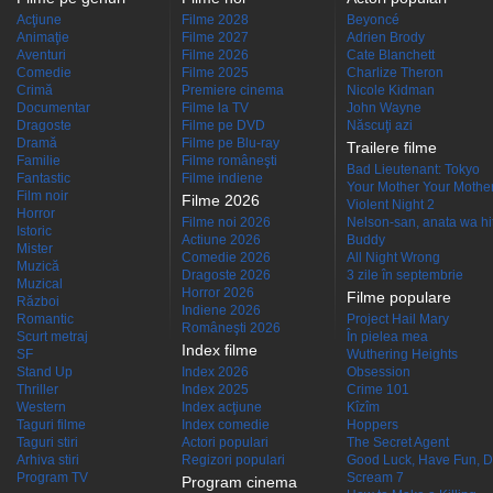
Acţiune
Filme 2028
Beyoncé
Animaţie
Filme 2027
Adrien Brody
Aventuri
Filme 2026
Cate Blanchett
Comedie
Filme 2025
Charlize Theron
Crimă
Premiere cinema
Nicole Kidman
Documentar
Filme la TV
John Wayne
Dragoste
Filme pe DVD
Născuţi azi
Dramă
Filme pe Blu-ray
Trailere filme
Familie
Filme româneşti
Bad Lieutenant: Tokyo
Fantastic
Filme indiene
Your Mother Your Mother 
Film noir
Filme 2026
Violent Night 2
Horror
Filme noi 2026
Nelson-san, anata wa hit
Istoric
Actiune 2026
Buddy
Mister
Comedie 2026
All Night Wrong
Muzică
Dragoste 2026
3 zile în septembrie
Muzical
Horror 2026
Filme populare
Război
Indiene 2026
Romantic
Project Hail Mary
Româneşti 2026
Scurt metraj
În pielea mea
Index filme
SF
Wuthering Heights
Stand Up
Index 2026
Obsession
Thriller
Index 2025
Crime 101
Western
Index acţiune
Kîzîm
Taguri filme
Index comedie
Hoppers
Taguri stiri
Actori populari
The Secret Agent
Arhiva stiri
Regizori populari
Good Luck, Have Fun, D
Program TV
Scream 7
Program cinema