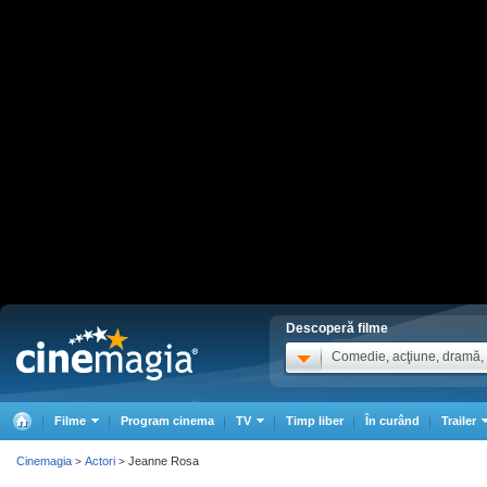
Descoperă filme
Comedie, acţiune, dramă, .
Filme
Program cinema
TV
Timp liber
În curând
Trailer
Cinemagia
Actori
Jeanne Rosa
>
>