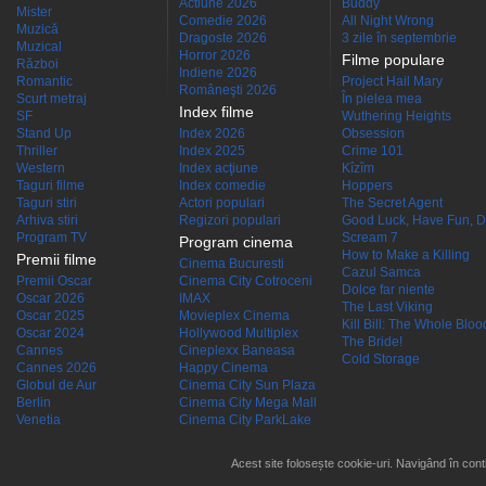
Actiune 2026
Buddy
Mister
Comedie 2026
All Night Wrong
Muzică
Dragoste 2026
3 zile în septembrie
Muzical
Horror 2026
Filme populare
Război
Indiene 2026
Romantic
Project Hail Mary
Româneşti 2026
Scurt metraj
În pielea mea
Index filme
SF
Wuthering Heights
Stand Up
Index 2026
Obsession
Thriller
Index 2025
Crime 101
Western
Index acţiune
Kîzîm
Taguri filme
Index comedie
Hoppers
Taguri stiri
Actori populari
The Secret Agent
Arhiva stiri
Regizori populari
Good Luck, Have Fun, D
Program TV
Scream 7
Program cinema
How to Make a Killing
Premii filme
Cinema Bucuresti
Cazul Samca
Premii Oscar
Cinema City Cotroceni
Dolce far niente
Oscar 2026
IMAX
The Last Viking
Oscar 2025
Movieplex Cinema
Kill Bill: The Whole Blood
Oscar 2024
Hollywood Multiplex
The Bride!
Cannes
Cineplexx Baneasa
Cold Storage
Cannes 2026
Happy Cinema
Globul de Aur
Cinema City Sun Plaza
Berlin
Cinema City Mega Mall
Venetia
Cinema City ParkLake
Acest site folosește cookie-uri. Navigând în conti