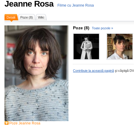
Jeanne Rosa
Filme cu Jeanne Rosa
Detalii
Poze (8)
Wiki
Poze (8)
Toate pozele »
Contribuie la această pagină
şi câştigă DV
Poze Jeanne Rosa