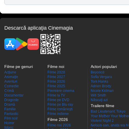
Descarcă aplicaţia Cinemagia
Filme pe genuri
Filme noi
Actori populari
Acţiune
Filme 2028
Beyoncé
Animaţie
Filme 2027
Sofía Vergara
Aventuri
Filme 2026
Tom Hanks
Comedie
Filme 2025
Adrien Brody
Crimă
Premiere cinema
Nicole Kidman
Documentar
Filme la TV
Will Smith
Dragoste
Filme pe DVD
Născuţi azi
Dramă
Filme pe Blu-ray
Trailere filme
Familie
Filme româneşti
Bad Lieutenant: Tokyo
Fantastic
Filme indiene
Your Mother Your Mother 
Film noir
Filme 2026
Violent Night 2
Horror
Filme noi 2026
Nelson-san, anata wa hit
Istoric