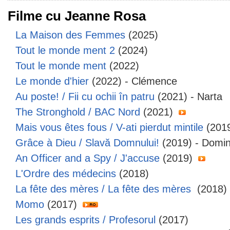
Filme cu Jeanne Rosa
La Maison des Femmes
(2025)
Tout le monde ment 2
(2024)
Tout le monde ment
(2022)
Le monde d'hier
(2022) - Clémence
Au poste! / Fii cu ochii în patru
(2021) - Narta
The Stronghold / BAC Nord
(2021)
Mais vous êtes fous / V-ati pierdut mintile
(2019
Grâce à Dieu / Slavă Domnului!
(2019) - Domin
An Officer and a Spy / J'accuse
(2019)
L'Ordre des médecins
(2018)
La fête des mères / La fête des mères
(2018) 
Momo
(2017)
Les grands esprits / Profesorul
(2017)