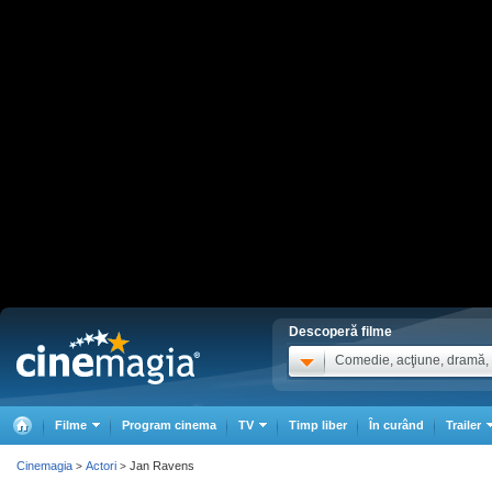
Descoperă filme
Comedie, acţiune, dramă, .
Filme
Program cinema
TV
Timp liber
În curând
Trailer
Cinemagia
Actori
Jan Ravens
>
>