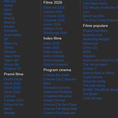
Film noir
Filme 2026
Let's Marry Harry
Horror
Filme noi 2026
102 Minutes Inside the 
Istoric
Actiune 2026
Lion
Mister
Comedie 2026
Blood Sacrifice
Muzică
Dragoste 2026
The Only Living Pickpocke
Muzical
Horror 2026
Filme populare
Război
Indiene 2026
Romantic
Project Hail Mary
Româneşti 2026
Scurt metraj
În pielea mea
Index filme
SF
Wuthering Heights
Stand Up
Index 2026
Obsession
Thriller
Index 2025
Crime 101
Western
Index acţiune
Kîzîm
Taguri filme
Index comedie
Hoppers
Taguri stiri
Actori populari
Good Luck, Have Fun, D
Arhiva stiri
Regizori populari
The Secret Agent
Program TV
Scream 7
Program cinema
How to Make a Killing
Premii filme
Cinema Bucuresti
Cazul Samca
Premii Oscar
Cinema City Cotroceni
Dolce far niente
Oscar 2026
IMAX
The Last Viking
Oscar 2025
Movieplex Cinema
Kill Bill: The Whole Blood
Oscar 2024
Hollywood Multiplex
The Bride!
Cannes
Cineplexx Baneasa
Cold Storage
Cannes 2026
Happy Cinema
Globul de Aur
Cinema City Sun Plaza
Berlin
Cinema City Mega Mall
Venetia
Cinema City ParkLake