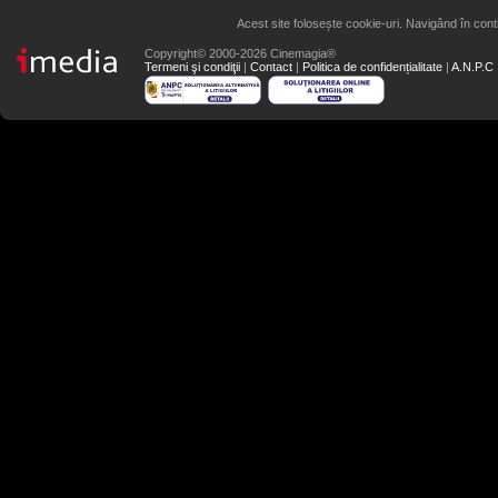
Acest site folosește cookie-uri. Navigând în conti
Copyright© 2000-2026 Cinemagia®
Termeni şi condiţii
|
Contact
|
Politica de confidențialitate
|
A.N.P.C