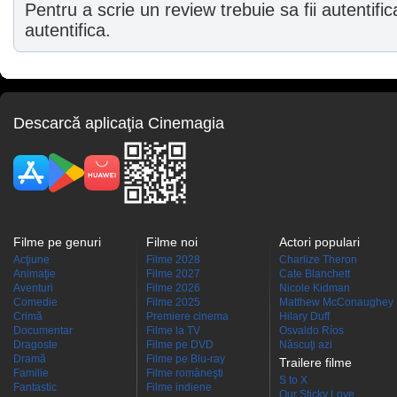
Pentru a scrie un review trebuie sa fii autentific
autentifica.
Descarcă aplicaţia Cinemagia
Filme pe genuri
Filme noi
Actori populari
Acţiune
Filme 2028
Charlize Theron
Animaţie
Filme 2027
Cate Blanchett
Aventuri
Filme 2026
Nicole Kidman
Comedie
Filme 2025
Matthew McConaughey
Crimă
Premiere cinema
Hilary Duff
Documentar
Filme la TV
Osvaldo Ríos
Dragoste
Filme pe DVD
Născuţi azi
Dramă
Filme pe Blu-ray
Trailere filme
Familie
Filme româneşti
S to X
Fantastic
Filme indiene
Our Sticky Love