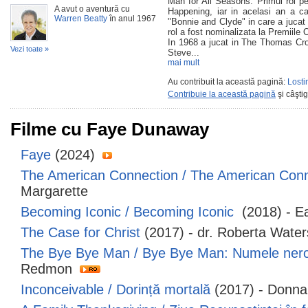
Man for All Seasons. Primul rol pe
A avut o aventură cu
Happening, iar in acelasi an a cas
Warren Beatty
în anul 1967
"Bonnie and Clyde" in care a jucat
rol a fost nominalizata la Premiile 
In 1968 a jucat in The Thomas Crow
Vezi toate »
Steve...
mai mult
Au contribuit la această pagină:
Losti
Contribuie la această pagină
şi câşti
Filme cu Faye Dunaway
Faye
(2024)
The American Connection / The American Con
Margarette
Becoming Iconic / Becoming Iconic
(2018) - Ea
The Case for Christ
(2017) - dr. Roberta Wate
The Bye Bye Man / Bye Bye Man: Numele nero
Redmon
Inconceivable / Dorință mortală
(2017) - Donn