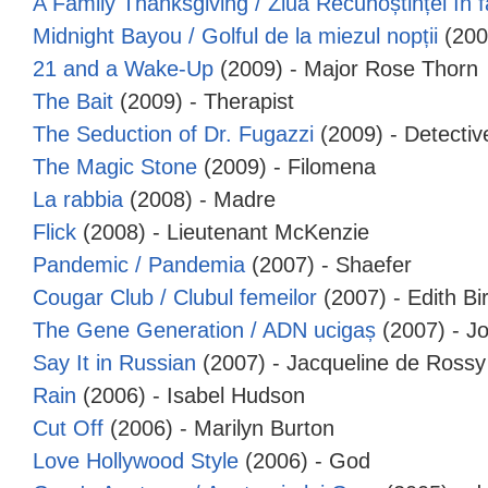
A Family Thanksgiving / Ziua Recunoștinței în f
Midnight Bayou / Golful de la miezul nopții
(200
21 and a Wake-Up
(2009) - Major Rose Thorn
The Bait
(2009) - Therapist
The Seduction of Dr. Fugazzi
(2009) - Detecti
The Magic Stone
(2009) - Filomena
La rabbia
(2008) - Madre
Flick
(2008) - Lieutenant McKenzie
Pandemic / Pandemia
(2007) - Shaefer
Cougar Club / Clubul femeilor
(2007) - Edith B
The Gene Generation / ADN ucigaș
(2007) - 
Say It in Russian
(2007) - Jacqueline de Rossy
Rain
(2006) - Isabel Hudson
Cut Off
(2006) - Marilyn Burton
Love Hollywood Style
(2006) - God