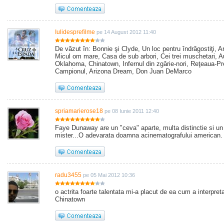
Iulidesprefilme
pe 14 August 2012 11:40
De văzut în: Bonnie şi Clyde, Un loc pentru îndrăgostiţi, A
Micul om mare, Casa de sub arbori, Cei trei muschetari, A
Oklahoma, Chinatown, Infernul din zgârie-nori, Reţeaua-Pr
Campionul, Arizona Dream, Don Juan DeMarco
spriamarierose18
pe 08 Iunie 2011 12:40
Faye Dunaway are un "ceva" aparte, multa distinctie si un
mister...O adevarata doamna acinematografului american.
radu3455
pe 05 Mai 2012 10:36
o actrita foarte talentata mi-a placut de ea cum a interpreta
Chinatown