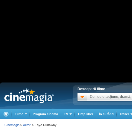
Descoperă filme
Comedie, acţiune, dramă, .
Filme
Program cinema
TV
Timp liber
În curând
Trailer
Cinemagia
Actori
Faye Dunaway
>
>