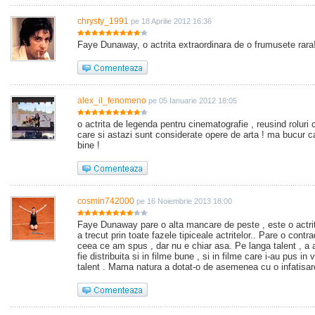
chrysty_1991
pe 18 Aprilie 2012 16:36
Faye Dunaway, o actrita extraordinara de o frumusete rara
alex_il_fenomeno
pe 05 Ianuarie 2012 18:05
o actrita de legenda pentru cinematografie , reusind roluri 
care si astazi sunt considerate opere de arta ! ma bucur c
bine !
cosmin742000
pe 16 Noiembrie 2013 18:00
Faye Dunaway pare o alta mancare de peste , este o actrit
a trecut prin toate fazele tipiceale actritelor.. Pare o contra
ceea ce am spus , dar nu e chiar asa. Pe langa talent , a 
fie distribuita si in filme bune , si in filme care i-au pus in
talent . Mama natura a dotat-o de asemenea cu o infatisar