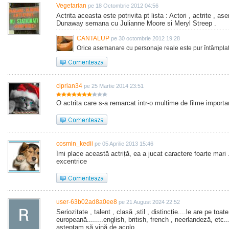
Vegetarian
pe 18 Octombrie 2012 04:56
Actrita aceasta este potrivita pt lista : Actori , actrite , 
Dunaway semana cu Julianne Moore si Meryl Streep .
CANTALUP
pe 30 octombrie 2012 19:28
Orice asemanare cu personaje reale este pur întâmplat
ciprian34
pe 25 Martie 2014 23:51
O actrita care s-a remarcat intr-o multime de filme importa
cosmin_kedii
pe 05 Aprilie 2013 15:46
Îmi place această actriță, ea a jucat caractere foarte mari .
excentrice
user-63b02ad8a0ee8
pe 21 August 2024 22:52
Seriozitate , talent , clasă ,stil , distincție....le are pe to
europeană........english, british, french , neerlandeză, etc.
așteptam să vină de acolo ...........