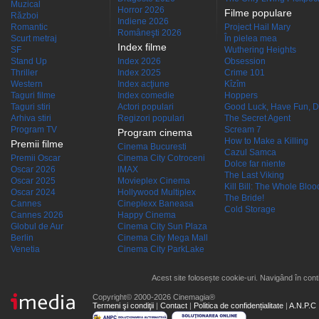
Muzical
Horror 2026
Filme populare
Război
Indiene 2026
Romantic
Project Hail Mary
Româneşti 2026
Scurt metraj
În pielea mea
Index filme
SF
Wuthering Heights
Stand Up
Index 2026
Obsession
Thriller
Index 2025
Crime 101
Western
Index acţiune
Kîzîm
Taguri filme
Index comedie
Hoppers
Taguri stiri
Actori populari
Good Luck, Have Fun, D
Arhiva stiri
Regizori populari
The Secret Agent
Program TV
Scream 7
Program cinema
How to Make a Killing
Premii filme
Cinema Bucuresti
Cazul Samca
Premii Oscar
Cinema City Cotroceni
Dolce far niente
Oscar 2026
IMAX
The Last Viking
Oscar 2025
Movieplex Cinema
Kill Bill: The Whole Blood
Oscar 2024
Hollywood Multiplex
The Bride!
Cannes
Cineplexx Baneasa
Cold Storage
Cannes 2026
Happy Cinema
Globul de Aur
Cinema City Sun Plaza
Berlin
Cinema City Mega Mall
Venetia
Cinema City ParkLake
Acest site folosește cookie-uri. Navigând în conti
Copyright© 2000-2026 Cinemagia®
Termeni şi condiţii
|
Contact
|
Politica de confidențialitate
|
A.N.P.C