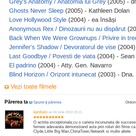
Grey's Anatomy / Anatomia lui Grey
(2005) - d
Ghosts Never Sleep
(2005) - Kathleen Dolan
Love Hollywood Style
(2004) - ea însăși
Anonymous Rex / Dinozaurii nu au dispărut
(20
Back When We Were Grownups / Privire in tre
Jennifer's Shadow / Devoratorul de vise
(2004) 
Last Goodbye / Povesti de viata
(2004) - Sean
El padrino
(2004) - Atty. Gen. Navarro
Blind Horizon / Orizont intunecat
(2003) - Dna.
Vezi toate filmele
Părerea ta
Spune-ţi părerea
Ordon
kanibalo
pe 04 Iunie 2010 20:21
O actrita exceptionala,cu o cariera incununata de succese 
femeie adevarata demonstrand asta prin roluri din filme c
Clyde,Little Big Man,ChinaTown,Network si multe altele.