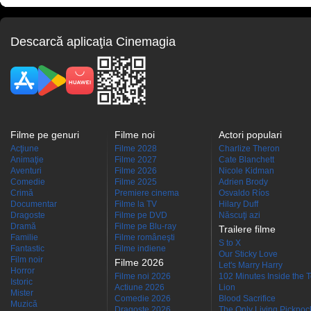
Descarcă aplicaţia Cinemagia
Filme pe genuri
Filme noi
Actori populari
Acţiune
Filme 2028
Charlize Theron
Animaţie
Filme 2027
Cate Blanchett
Aventuri
Filme 2026
Nicole Kidman
Comedie
Filme 2025
Adrien Brody
Crimă
Premiere cinema
Osvaldo Ríos
Documentar
Filme la TV
Hilary Duff
Dragoste
Filme pe DVD
Născuţi azi
Dramă
Filme pe Blu-ray
Trailere filme
Familie
Filme româneşti
S to X
Fantastic
Filme indiene
Our Sticky Love
Film noir
Filme 2026
Let's Marry Harry
Horror
Filme noi 2026
102 Minutes Inside the 
Istoric
Actiune 2026
Lion
Mister
Comedie 2026
Blood Sacrifice
Muzică
Dragoste 2026
The Only Living Pickpocke