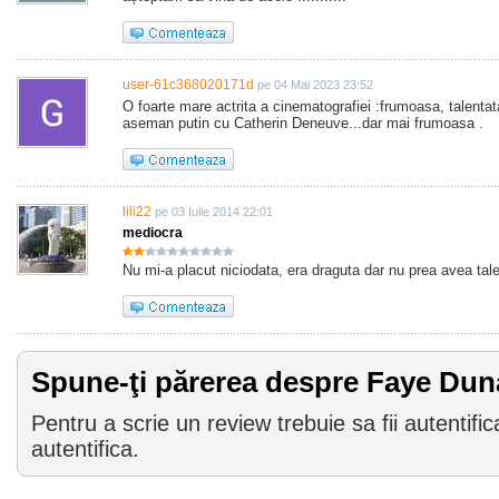
user-61c368020171d
pe 04 Mai 2023 23:52
O foarte mare actrita a cinematografiei :frumoasa, talentat
aseman putin cu Catherin Deneuve...dar mai frumoasa .
lili22
pe 03 Iulie 2014 22:01
mediocra
Nu mi-a placut niciodata, era draguta dar nu prea avea talen
Spune-ţi părerea despre Faye Du
Pentru a scrie un review trebuie sa fii autentific
autentifica.