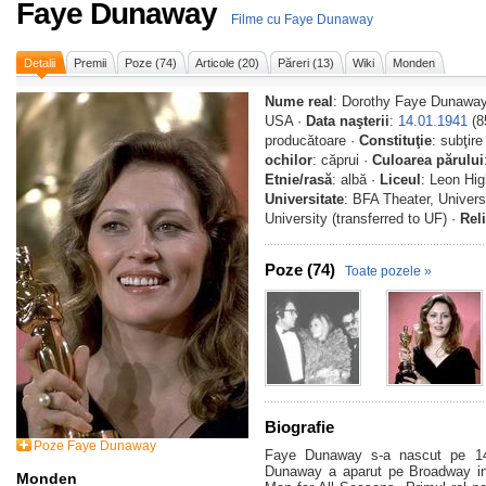
Faye Dunaway
Filme cu Faye Dunaway
Detalii
Premii
Poze (74)
Articole (20)
Păreri (13)
Wiki
Monden
Nume real
: Dorothy Faye Dunawa
USA ·
Data naşterii
:
14.01.1941
(8
producătoare ·
Constituţie
: subţire
ochilor
: căprui ·
Culoarea părului
Etnie/rasă
: albă ·
Liceul
: Leon Hig
Universitate
: BFA Theater, Univers
University (transferred to UF) ·
Rel
Poze (74)
Toate pozele »
Biografie
Poze Faye Dunaway
Faye Dunaway s-a nascut pe 14 
Dunaway a aparut pe Broadway in
Monden