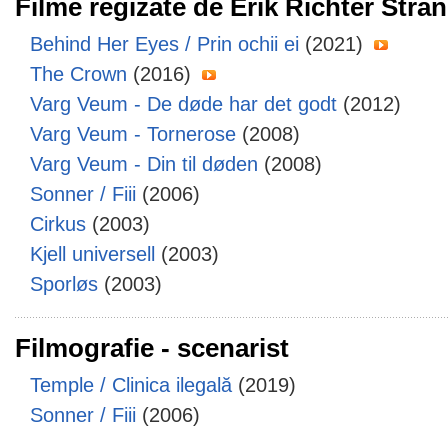
Filme regizate de Erik Richter Stra
Behind Her Eyes / Prin ochii ei
(2021)
The Crown
(2016)
Varg Veum - De døde har det godt
(2012)
Varg Veum - Tornerose
(2008)
Varg Veum - Din til døden
(2008)
Sonner / Fiii
(2006)
Cirkus
(2003)
Kjell universell
(2003)
Sporløs
(2003)
Filmografie - scenarist
Temple / Clinica ilegală
(2019)
Sonner / Fiii
(2006)