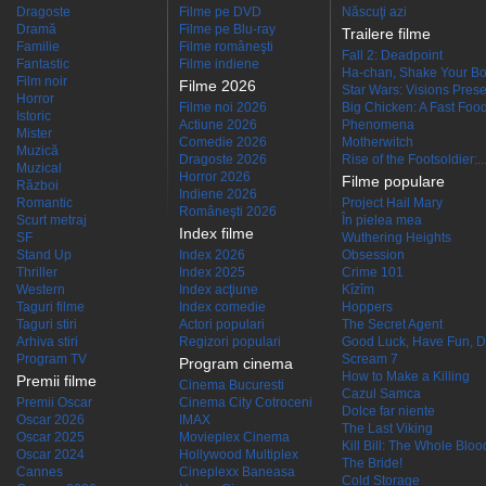
Dragoste
Filme pe DVD
Născuţi azi
Dramă
Filme pe Blu-ray
Trailere filme
Familie
Filme româneşti
Fall 2: Deadpoint
Fantastic
Filme indiene
Ha-chan, Shake Your Bo
Film noir
Filme 2026
Star Wars: Visions Presen
Horror
Filme noi 2026
Big Chicken: A Fast Food
Istoric
Actiune 2026
Phenomena
Mister
Comedie 2026
Motherwitch
Muzică
Dragoste 2026
Rise of the Footsoldier:..
Muzical
Horror 2026
Filme populare
Război
Indiene 2026
Romantic
Project Hail Mary
Româneşti 2026
Scurt metraj
În pielea mea
Index filme
SF
Wuthering Heights
Stand Up
Index 2026
Obsession
Thriller
Index 2025
Crime 101
Western
Index acţiune
Kîzîm
Taguri filme
Index comedie
Hoppers
Taguri stiri
Actori populari
The Secret Agent
Arhiva stiri
Regizori populari
Good Luck, Have Fun, D
Program TV
Scream 7
Program cinema
How to Make a Killing
Premii filme
Cinema Bucuresti
Cazul Samca
Premii Oscar
Cinema City Cotroceni
Dolce far niente
Oscar 2026
IMAX
The Last Viking
Oscar 2025
Movieplex Cinema
Kill Bill: The Whole Blood
Oscar 2024
Hollywood Multiplex
The Bride!
Cannes
Cineplexx Baneasa
Cold Storage