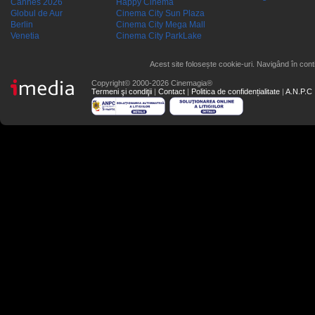
Cannes 2026
Happy Cinema
Globul de Aur
Cinema City Sun Plaza
Berlin
Cinema City Mega Mall
Venetia
Cinema City ParkLake
Acest site folosește cookie-uri. Navigând în conti
Copyright© 2000-2026 Cinemagia®
Termeni şi condiţii
|
Contact
|
Politica de confidențialitate
|
A.N.P.C