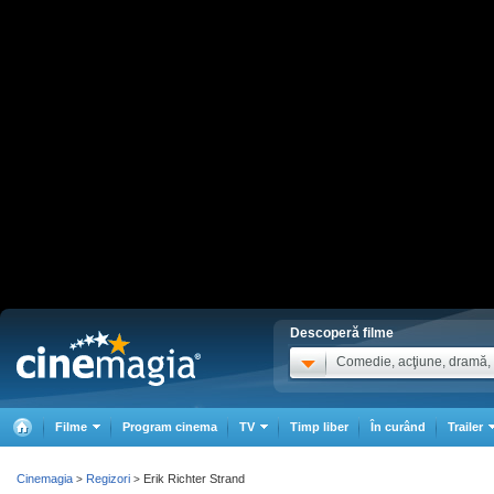
Descoperă filme
Comedie, acţiune, dramă, .
Filme
Program cinema
TV
Timp liber
În curând
Trailer
Cinemagia
Regizori
Erik Richter Strand
>
>