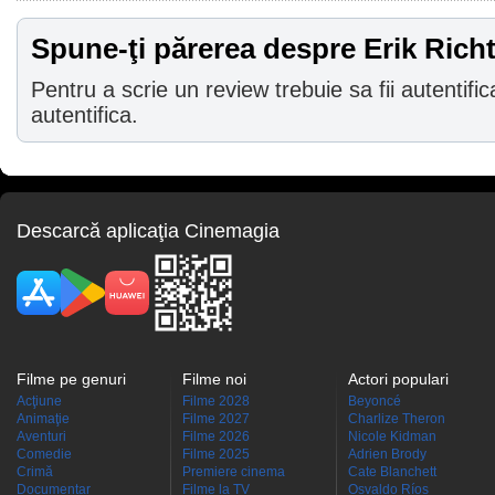
Spune-ţi părerea despre Erik Rich
Pentru a scrie un review trebuie sa fii autentific
autentifica.
Descarcă aplicaţia Cinemagia
Filme pe genuri
Filme noi
Actori populari
Acţiune
Filme 2028
Beyoncé
Animaţie
Filme 2027
Charlize Theron
Aventuri
Filme 2026
Nicole Kidman
Comedie
Filme 2025
Adrien Brody
Crimă
Premiere cinema
Cate Blanchett
Documentar
Filme la TV
Osvaldo Ríos