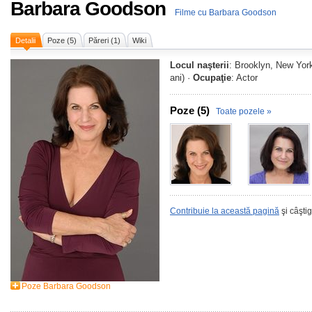
Barbara Goodson
Filme cu Barbara Goodson
Detalii
Poze (5)
Păreri (1)
Wiki
Locul naşterii
: Brooklyn, New Yor
ani) ·
Ocupaţie
: Actor
Poze (5)
Toate pozele »
Contribuie la această pagină
şi câşti
Poze Barbara Goodson