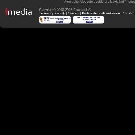
Acest site folosește cookie-uri. Navigând în conti
Copyright© 2000-2026 Cinemagia®
Termeni şi condiţii
|
Contact
|
Politica de confidențialitate
|
A.N.P.C