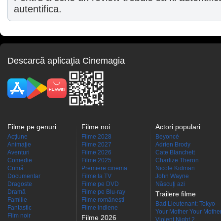
autentifica.
Descarcă aplicaţia Cinemagia
Filme pe genuri
Filme noi
Actori populari
Acţiune
Filme 2028
Beyoncé
Animaţie
Filme 2027
Adrien Brody
Aventuri
Filme 2026
Cate Blanchett
Comedie
Filme 2025
Charlize Theron
Crimă
Premiere cinema
Nicole Kidman
Documentar
Filme la TV
John Wayne
Dragoste
Filme pe DVD
Născuţi azi
Dramă
Filme pe Blu-ray
Trailere filme
Familie
Filme româneşti
Bad Lieutenant: Tokyo
Fantastic
Filme indiene
Your Mother Your Mother 
Film noir
Filme 2026
Violent Night 2