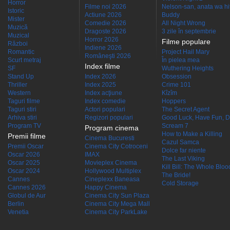
Horror
Filme noi 2026
Nelson-san, anata wa hit
Istoric
Actiune 2026
Buddy
Mister
Comedie 2026
All Night Wrong
Muzică
Dragoste 2026
3 zile în septembrie
Muzical
Horror 2026
Filme populare
Război
Indiene 2026
Romantic
Project Hail Mary
Româneşti 2026
Scurt metraj
În pielea mea
Index filme
SF
Wuthering Heights
Stand Up
Index 2026
Obsession
Thriller
Index 2025
Crime 101
Western
Index acţiune
Kîzîm
Taguri filme
Index comedie
Hoppers
Taguri stiri
Actori populari
The Secret Agent
Arhiva stiri
Regizori populari
Good Luck, Have Fun, D
Program TV
Scream 7
Program cinema
How to Make a Killing
Premii filme
Cinema Bucuresti
Cazul Samca
Premii Oscar
Cinema City Cotroceni
Dolce far niente
Oscar 2026
IMAX
The Last Viking
Oscar 2025
Movieplex Cinema
Kill Bill: The Whole Blood
Oscar 2024
Hollywood Multiplex
The Bride!
Cannes
Cineplexx Baneasa
Cold Storage
Cannes 2026
Happy Cinema
Globul de Aur
Cinema City Sun Plaza
Berlin
Cinema City Mega Mall
Venetia
Cinema City ParkLake