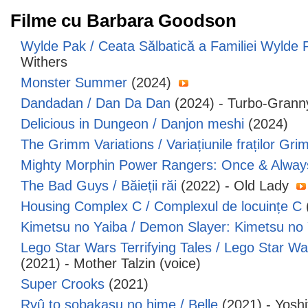
Filme cu Barbara Goodson
Wylde Pak / Ceata Sălbatică a Familiei Wylde 
Withers
Monster Summer
(2024)
Dandadan / Dan Da Dan
(2024) - Turbo-Granny
Delicious in Dungeon / Danjon meshi
(2024)
The Grimm Variations / Variațiunile fraților Gr
Mighty Morphin Power Rangers: Once & Alwa
The Bad Guys / Băieții răi
(2022) - Old Lady
Housing Complex C / Complexul de locuințe C
Kimetsu no Yaiba / Demon Slayer: Kimetsu no
Lego Star Wars Terrifying Tales / Lego Star Wa
(2021) - Mother Talzin (voice)
Super Crooks
(2021)
Ryû to sobakasu no hime / Belle
(2021) - Yoshi