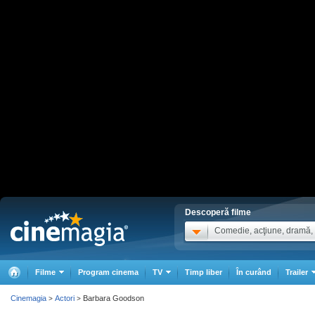
Descoperă filme
Comedie, acţiune, dramă, .
Filme
Program cinema
TV
Timp liber
În curând
Trailer
Cinemagia
Actori
Barbara Goodson
>
>