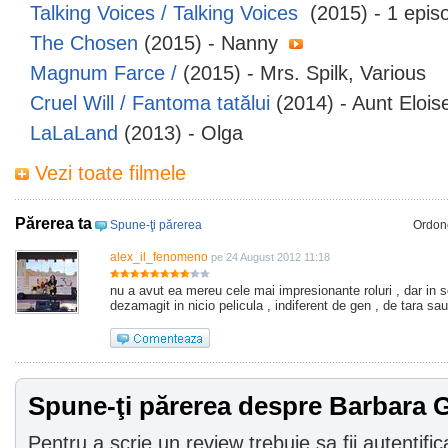
Talking Voices / Talking Voices
(2015) - 1 epis
The Chosen
(2015) - Nanny
Magnum Farce /
(2015) - Mrs. Spilk, Various
Cruel Will / Fantoma tatălui
(2014) - Aunt Elois
LaLaLand
(2013) - Olga
Vezi toate filmele
Părerea ta
Spune-ţi părerea
Ordon
alex_il_fenomeno
pe 24 August 2012 11:18
nu a avut ea mereu cele mai impresionante roluri , dar in 
dezamagit in nicio pelicula , indiferent de gen , de tara sa
Spune-ţi părerea despre Barbara
Pentru a scrie un review trebuie sa fii autentific