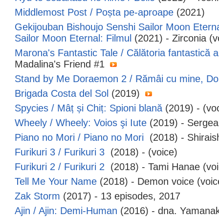
Middlemost Post / Poșta pe-aproape
(2021)
Gekijouban Bishoujo Senshi Sailor Moon Eterna
Sailor Moon Eternal: Filmul
(2021) - Zirconia (
Marona's Fantastic Tale / Călătoria fantastică 
Madalina's Friend #1
Stand by Me Doraemon 2 / Rămâi cu mine, D
Brigada Costa del Sol
(2019)
Spycies / Mâț și Chiț: Spioni blană
(2019) - (vo
Wheely / Wheely: Voios şi Iute
(2019) - Sergea
Piano no Mori / Piano no Mori
(2018) - Shirais
Furikuri 3 / Furikuri 3
(2018) - (voice)
Furikuri 2 / Furikuri 2
(2018) - Tami Hanae (voi
Tell Me Your Name
(2018) - Demon voice (voic
Zak Storm
(2017) - 13 episodes, 2017
Ajin / Ajin: Demi-Human
(2016) - dna. Yamana