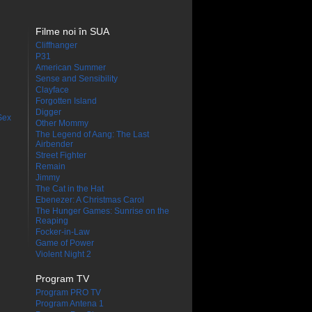
Filme noi în SUA
Cliffhanger
P31
American Summer
Sense and Sensibility
Clayface
Forgotten Island
Digger
Sex
Other Mommy
The Legend of Aang: The Last
Airbender
Street Fighter
Remain
Jimmy
The Cat in the Hat
Ebenezer: A Christmas Carol
The Hunger Games: Sunrise on the
Reaping
Focker-in-Law
Game of Power
Violent Night 2
Program TV
Program PRO TV
Program Antena 1