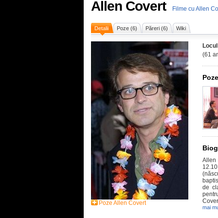
Allen Covert
Filme cu Allen Co
Detalii
Poze (6)
Păreri (6)
Wiki
Locul
(61 an
Poze
Biog
Allen
12.10
(născ
baptis
de cl
pentr
Covert
Poze Allen Covert
mai mu