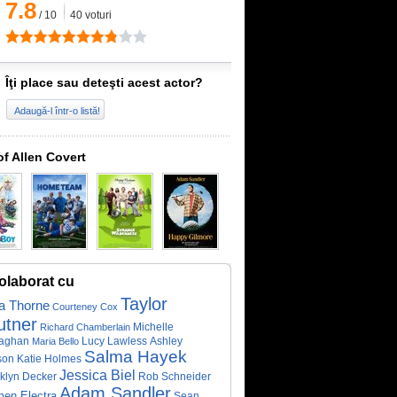
7.8
/
10
40
voturi
Îţi place sau deteşti acest actor?
Adaugă-l într-o listă!
of Allen Covert
olaborat cu
Taylor
la Thorne
Courteney Cox
utner
Michelle
Richard Chamberlain
aghan
Lucy Lawless
Ashley
Maria Bello
Salma Hayek
son
Katie Holmes
Jessica Biel
Rob Schneider
klyn Decker
Adam Sandler
en Electra
Sean