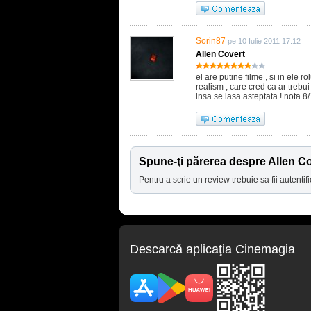
Sorin87
pe 10 Iulie 2011 17:12
Allen Covert
el are putine filme , si in ele r
realism , care cred ca ar trebui
insa se lasa asteptata ! nota 8/
Spune-ţi părerea despre Allen C
Pentru a scrie un review trebuie sa fii autentifi
Descarcă aplicaţia Cinemagia