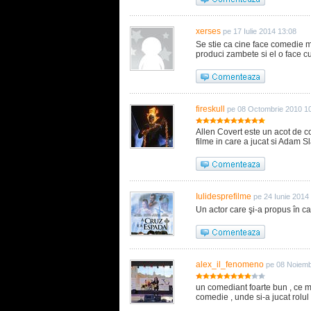
xerses
pe 17 Iulie 2014 13:08
Se stie ca cine face comedie me
produci zambete si el o face cu
fireskull
pe 08 Octombrie 2010 1
Allen Covert este un acot de c
filme in care a jucat si Adam S
Iulidesprefilme
pe 24 Iunie 2014
Un actor care şi-a propus în car
alex_il_fenomeno
pe 08 Noiemb
un comediant foarte bun , ce m
comedie , unde si-a jucat rolul