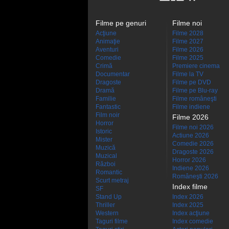
Filme pe genuri
Filme noi
Acţiune
Filme 2028
Animaţie
Filme 2027
Aventuri
Filme 2026
Comedie
Filme 2025
Crimă
Premiere cinema
Documentar
Filme la TV
Dragoste
Filme pe DVD
Dramă
Filme pe Blu-ray
Familie
Filme româneşti
Fantastic
Filme indiene
Film noir
Filme 2026
Horror
Filme noi 2026
Istoric
Actiune 2026
Mister
Comedie 2026
Muzică
Dragoste 2026
Muzical
Horror 2026
Război
Indiene 2026
Romantic
Româneşti 2026
Scurt metraj
Index filme
SF
Stand Up
Index 2026
Thriller
Index 2025
Western
Index acţiune
Taguri filme
Index comedie