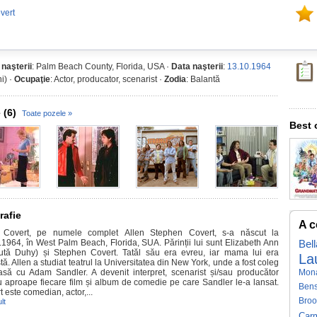
vert
 naşterii
: Palm Beach County, Florida, USA ·
Data naşterii
:
13.10.1964
i) ·
Ocupaţie
: Actor, producator, scenarist ·
Zodia
: Balantă
 (6)
Toate pozele »
Best 
rafie
A c
 Covert, pe numele complet Allen Stephen Covert, s-a născut la
.1964, în West Palm Beach, Florida, SUA. Părinții lui sunt Elizabeth Ann
Bel
ută Duhy) și Stephen Covert. Tatăl său era evreu, iar mama lui era
La
tă. Allen a studiat teatrul la Universitatea din New York, unde a fost coleg
asă cu Adam Sandler. A devenit interpret, scenarist și/sau producător
Mon
u aproape fiecare film și album de comedie pe care Sandler le-a lansat.
Ben
 este comedian, actor,...
Broo
lt
Carm