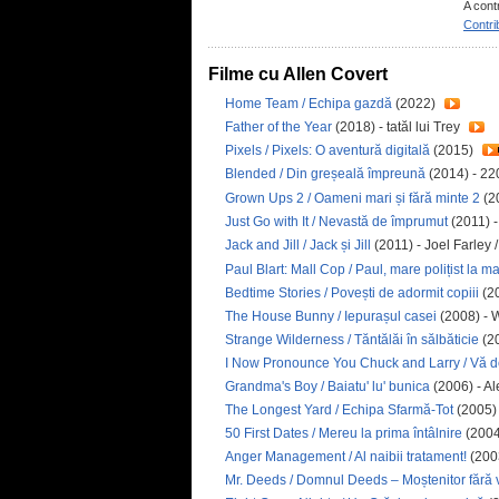
A cont
Contri
Filme cu Allen Covert
Home Team / Echipa gazdă
(2022)
Father of the Year
(2018) - tatăl lui Trey
Pixels / Pixels: O aventură digitală
(2015)
Blended / Din greșeală împreună
(2014) - 2
Grown Ups 2 / Oameni mari și fără minte 2
(2
Just Go with It / Nevastă de împrumut
(2011) 
Jack and Jill / Jack și Jill
(2011) - Joel Farley 
Paul Blart: Mall Cop / Paul, mare polițist la ma
Bedtime Stories / Povești de adormit copiii
(20
The House Bunny / Iepurașul casei
(2008) - 
Strange Wilderness / Tăntălăi în sălbăticie
(20
I Now Pronounce You Chuck and Larry / Vă decl
Grandma's Boy / Baiatu' lu' bunica
(2006) - Al
The Longest Yard / Echipa Sfarmă-Tot
(2005)
50 First Dates / Mereu la prima întâlnire
(2004
Anger Management / Al naibii tratament!
(200
Mr. Deeds / Domnul Deeds – Moștenitor fără 