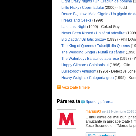
Eight Crazy Nights / Un Crăciun de pomină
(2
Little Nicky / Copiii Iadului
(2000) - Todd
Deuce Bigalow: Male Gigolo / Un gigolo de d
Freaks and Geeks
(1999)
Late Last Night
(1999) - Coked Guy
Never Been Kissed / Un sărut adevărat
(1999)
Big Daddy / Un tătic grozav
(1999) - Phil D'A
The King of Queens / Trăsniții din Queens
(19
The Wedding Singer / Nuntă cu cântec
(1998
The Waterboy / Băiatul cu apă rece
(1998) - 
Happy Gilmore / Ghinionistul
(1996) - Otto
Bulletproof / Antiglonț
(1996) - Detective Jone
Heavy Weights / Categoria grea
(1995) - Ke
Vezi toate filmele
Părerea ta
Spune-ţi părerea
marius93
pe 21 Noiembrie 2018 
E unul dintre cei mai buni priet
amuzante in aproape toate filme
Zece Secunde din ''Mereu la pri