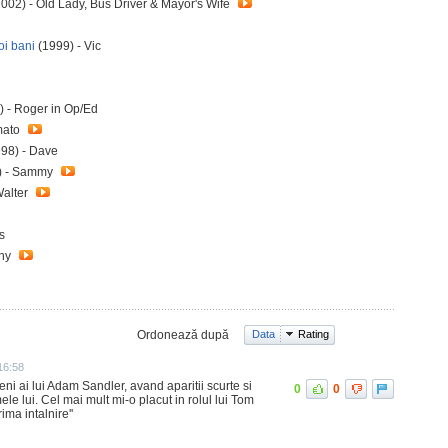
002) - Old Lady, Bus Driver & Mayor's Wife
oi bani
(1999) - Vic
 - Roger in Op/Ed
mato
98) - Dave
) - Sammy
Walter
s
nny
Ordonează după
Data
Rating
16:58
eni ai lui Adam Sandler, avand aparitii scurte si
0
0
le lui. Cel mai mult mi-o placut in rolul lui Tom
ma intalnire''