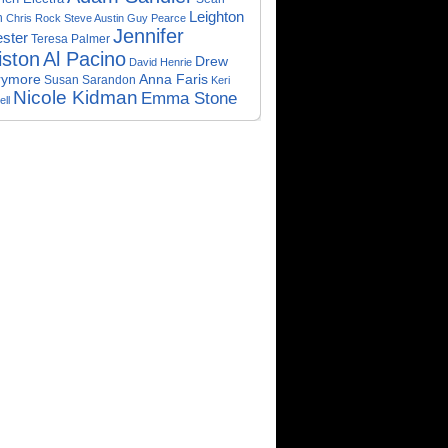
Leighton
n
Chris Rock
Steve Austin
Guy Pearce
Jennifer
ster
Teresa Palmer
iston
Al Pacino
Drew
David Henrie
rymore
Anna Faris
Susan Sarandon
Keri
Nicole Kidman
Emma Stone
ll