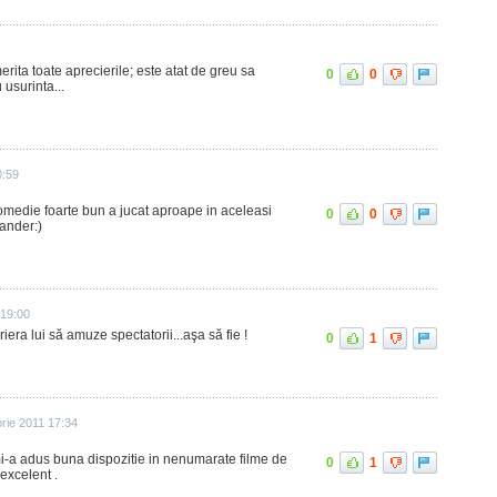
rita toate aprecierile; este atat de greu sa
0
0
 usurinta...
0:59
omedie foarte bun a jucat aproape in aceleasi
0
0
lander:)
 19:00
iera lui să amuze spectatorii...aşa să fie !
0
1
rie 2011 17:34
i-a adus buna dispozitie in nenumarate filme de
0
1
 excelent .