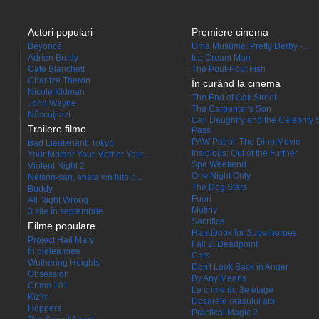
Actori populari
Premiere cinema
Beyoncé
Uma Musume: Pretty Derby -...
Adrien Brody
Ice Cream Man
Cate Blanchett
The Pout-Pout Fish
Charlize Theron
În curând la cinema
Nicole Kidman
The End of Oak Street
John Wayne
The Carpenter's Son
Născuţi azi
Gail Daughtry and the Celebrity 
Trailere filme
Pass
PAW Patrol: The Dino Movie
Bad Lieutenant: Tokyo
Insidious: Out of the Further
Your Mother Your Mother Your...
Spa Weekend
Violent Night 2
One Night Only
Nelson-san, anata wa hito o...
The Dog Stars
Buddy
Fuori
All Night Wrong
Mutiny
3 zile în septembrie
Sacrifice
Filme populare
Handbook for Superheroes
Project Hail Mary
Fall 2: Deadpoint
În pielea mea
Cars
Wuthering Heights
Don't Look Back in Anger
Obsession
By Any Means
Crime 101
Le crime du 3e étage
Kîzîm
Dosarele orașului alb
Hoppers
Practical Magic 2