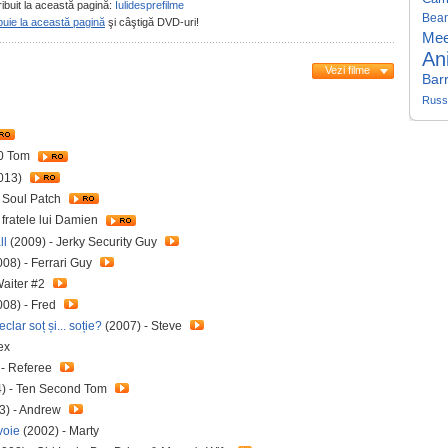
ribuit la această pagină:
Iulidesprefilme
Bea
buie la această pagină
şi câştigă DVD-uri!
Mee
An
Vezi filme
Bar
Russe
20 Tom
013)
- Soul Patch
/ fratele lui Damien
ll
(2009) - Jerky Security Guy
08) - Ferrari Guy
Waiter #2
08) - Fred
ar soț și... soție?
(2007) - Steve
ex
 - Referee
) - Ten Second Tom
3) - Andrew
voie
(2002) - Marty