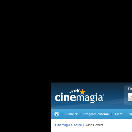
De
Filme
Program cinema
TV
Ti
Cinemagia
Actori
Allen Covert
>
>