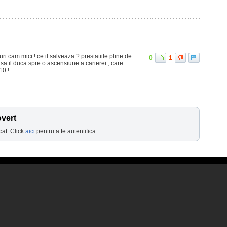
oluri cam mici ! ce il salveaza ? prestatiile pline de
0
1
 sa il duca spre o ascensiune a carierei , care
10 !
overt
cat. Click
aici
pentru a te autentifica.