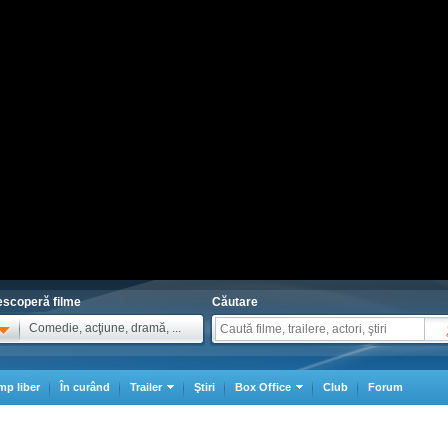
scoperă filme
Căutare
Comedie, acţiune, dramă, ...
mp liber
În curând
Trailer
Ştiri
Box Office
Club
Forum